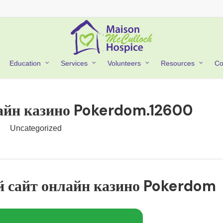
Co
Education
Services
Volunteers
Resources
айн казино Pokerdom.12600
Uncategorized
 сайт онлайн казино Pokerdom