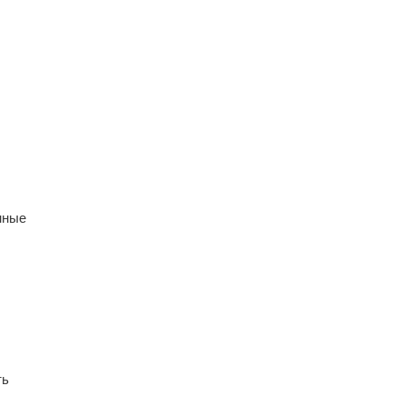
нные
ть