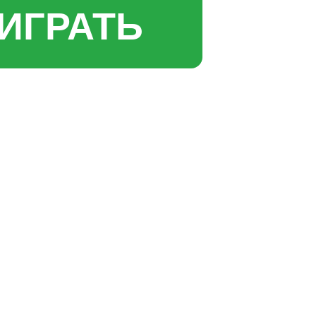
ИГРАТЬ