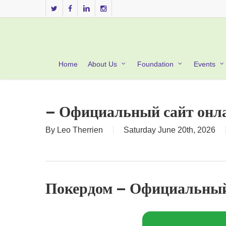
Skip
twitter
facebook
linkedin
instagram
to
main
content
Home
About Us
Foundation
Events
– Официальный сайт онл
By
Leo Therrien
Saturday June 20th, 2026
Покердом – Официальный