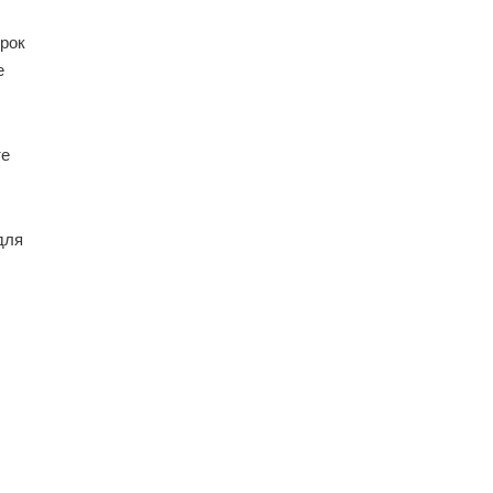
грок
е
те
для