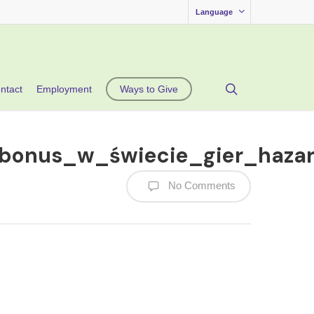
Language
search
ntact
Employment
Ways to Give
_bonus_w_świecie_gier_haza
No Comments