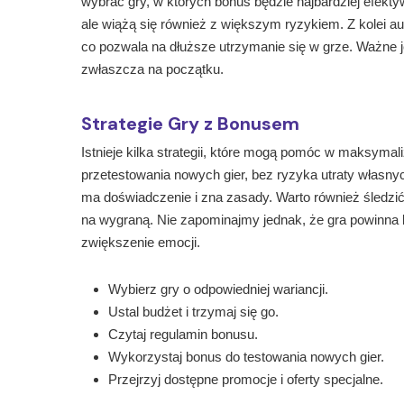
wybrać gry, w których bonus będzie najbardziej efekty
ale wiążą się również z większym ryzykiem. Z kolei au
co pozwala na dłuższe utrzymanie się w grze. Ważne j
zwłaszcza na początku.
Strategie Gry z Bonusem
Istnieje kilka strategii, które mogą pomóc w maksymal
przetestowania nowych gier, bez ryzyka utraty własnych
ma doświadczenie i zna zasady. Warto również śledzi
na wygraną. Nie zapominajmy jednak, że gra powinna
zwiększenie emocji.
Wybierz gry o odpowiedniej wariancji.
Ustal budżet i trzymaj się go.
Czytaj regulamin bonusu.
Wykorzystaj bonus do testowania nowych gier.
Przejrzyj dostępne promocje i oferty specjalne.