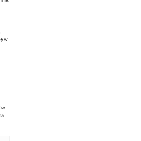
rmie.
,
rę w
ków
na