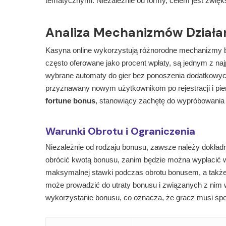
tematycznymi. Niezależnie od formy, celem jest zwięk
Analiza Mechanizmów Działa
Kasyna online wykorzystują różnorodne mechanizmy 
często oferowane jako procent wpłaty, są jednym z naj
wybrane automaty do gier bez ponoszenia dodatkowych
przyznawany nowym użytkownikom po rejestracji i pier
fortune bonus
, stanowiący zachętę do wypróbowania 
Warunki Obrotu i Ograniczenia
Niezależnie od rodzaju bonusu, zawsze należy dokładni
obrócić kwotą bonusu, zanim będzie można wypłacić 
maksymalnej stawki podczas obrotu bonusem, a także l
może prowadzić do utraty bonusu i związanych z nim
wykorzystanie bonusu, co oznacza, że gracz musi sp