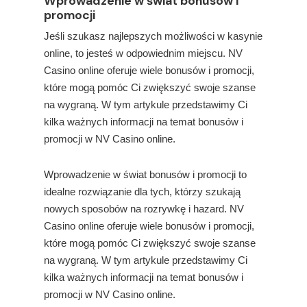
Wprowadzenie w świat bonusów i
promocji
Jeśli szukasz najlepszych możliwości w kasynie
online, to jesteś w odpowiednim miejscu. NV
Casino online oferuje wiele bonusów i promocji,
które mogą pomóc Ci zwiększyć swoje szanse
na wygraną. W tym artykule przedstawimy Ci
kilka ważnych informacji na temat bonusów i
promocji w NV Casino online.
Wprowadzenie w świat bonusów i promocji to
idealne rozwiązanie dla tych, którzy szukają
nowych sposobów na rozrywkę i hazard. NV
Casino online oferuje wiele bonusów i promocji,
które mogą pomóc Ci zwiększyć swoje szanse
na wygraną. W tym artykule przedstawimy Ci
kilka ważnych informacji na temat bonusów i
promocji w NV Casino online.