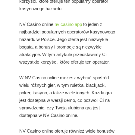
korzyści, które oferuje ten popularny operator
kasynowego hazardu.
NV Casino online
nv casino app
to jeden z
najbardziej popularnych operatorów kasynowego
hazardu w Polsce. Jego oferta jest niezwykle
bogata, a bonusy i promocje są niezwykle
atrakcyjne. W tym artykule przedstawimy Ci
wszystkie korzyści, które oferuje ten operator.
W NV Casino online możesz wybrać spośród
wielu różnych gier, w tym ruletka, blackjack,
poker, kasyno, a także wiele innych. Każda gra
jest dostępna w wersji demo, co pozwoli Ci na
sprawdzenie, czy Twoja ulubiona gra jest
dostępna w NV Casino online.
NV Casino online oferuje również wiele bonusów