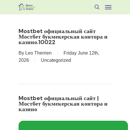
Skip
Menu
to
search
main
content
Mostbet официальный сайт
Мостбет букмекерская контора и
казино.10022
By
Leo Therrien
Friday June 12th,
2026
Uncategorized
Mostbet официальный сайт |
Мостбет букмекерская контора и
казино