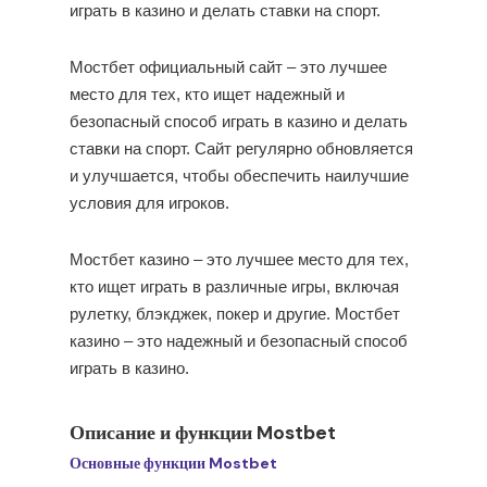
играть в казино и делать ставки на спорт.
Мостбет официальный сайт – это лучшее
место для тех, кто ищет надежный и
безопасный способ играть в казино и делать
ставки на спорт. Сайт регулярно обновляется
и улучшается, чтобы обеспечить наилучшие
условия для игроков.
Мостбет казино – это лучшее место для тех,
кто ищет играть в различные игры, включая
рулетку, блэкджек, покер и другие. Мостбет
казино – это надежный и безопасный способ
играть в казино.
Описание и функции Mostbet
Основные функции Mostbet