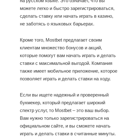
на русском языке. Это означает, что вы
можете легко и быстро зарегистрироваться,
сделать ставку или начать играть в казино,
не заботясь о языковых барьерах.
Кроме того, Mostbet предлагает своим
клиентам множество бонусов и акций,
которые помогут вам начать играть и делать
ставки с максимальной выгодой. Компания
также имеет мобильное приложение, которое
позволяет играть и делать ставки на ходу.
Если вы ищете надежный и проверенный
букмекер, который предлагает широкий
спектр услуг, то Mostbet – это ваш выбор.
Вам нужно только зарегистрироваться на
официальном сайте, и вы сможете начать
играть и делать ставки в считанные минуты.