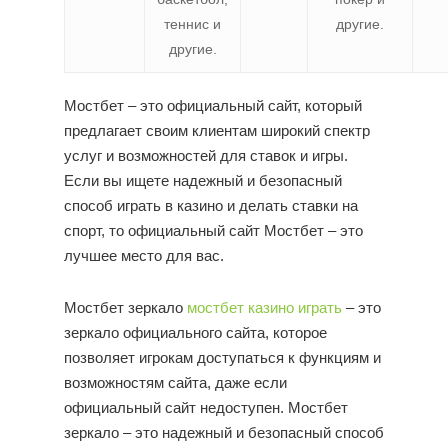
теннис и
другие.
другие.
Мостбет – это официальный сайт, который
предлагает своим клиентам широкий спектр
услуг и возможностей для ставок и игры.
Если вы ищете надежный и безопасный
способ играть в казино и делать ставки на
спорт, то официальный сайт Мостбет – это
лучшее место для вас.
Мостбет зеркало
мостбет казино играть
– это
зеркало официального сайта, которое
позволяет игрокам доступаться к функциям и
возможностям сайта, даже если
официальный сайт недоступен. Мостбет
зеркало – это надежный и безопасный способ