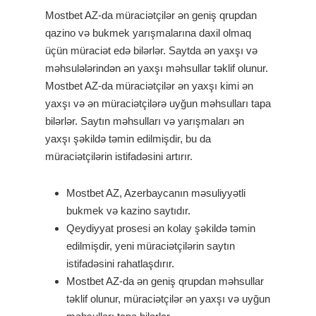
Mostbet AZ-da müraciətçilər ən geniş qrupdan
qazino və bukmek yarışmalarına daxil olmaq
üçün müraciət edə bilərlər. Saytda ən yaxşı və
məhsulələrindən ən yaxşı məhsullar təklif olunur.
Mostbet AZ-da müraciətçilər ən yaxşı kimi ən
yaxşı və ən müraciətçilərə uyğun məhsulları tapa
bilərlər. Saytın məhsulları və yarışmaları ən
yaxşı şəkildə təmin edilmişdir, bu da
müraciətçilərin istifadəsini artırır.
Mostbet AZ, Azerbaycanın məsuliyyətli
bukmek və kazino saytıdır.
Qeydiyyat prosesi ən kolay şəkildə təmin
edilmişdir, yeni müraciətçilərin saytın
istifadəsini rahatlaşdırır.
Mostbet AZ-da ən geniş qrupdan məhsullar
təklif olunur, müraciətçilər ən yaxşı və uyğun