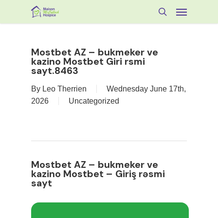
Skip
Menu
to
search
main
content
Mostbet AZ – bukmeker ve
kazino Mostbet Giri rsmi
sayt.8463
By
Leo Therrien
Wednesday June 17th,
2026
Uncategorized
Mostbet AZ – bukmeker ve
kazino Mostbet – Giriş rəsmi
sayt