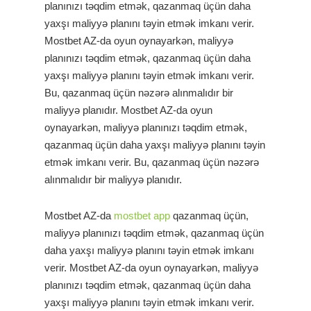
planınızı təqdim etmək, qazanmaq üçün daha
yaxşı maliyyə planını təyin etmək imkanı verir.
Mostbet AZ-da oyun oynayarkən, maliyyə
planınızı təqdim etmək, qazanmaq üçün daha
yaxşı maliyyə planını təyin etmək imkanı verir.
Bu, qazanmaq üçün nəzərə alınmalıdır bir
maliyyə planıdır. Mostbet AZ-da oyun
oynayarkən, maliyyə planınızı təqdim etmək,
qazanmaq üçün daha yaxşı maliyyə planını təyin
etmək imkanı verir. Bu, qazanmaq üçün nəzərə
alınmalıdır bir maliyyə planıdır.
Mostbet AZ-da
mostbet app
qazanmaq üçün,
maliyyə planınızı təqdim etmək, qazanmaq üçün
daha yaxşı maliyyə planını təyin etmək imkanı
verir. Mostbet AZ-da oyun oynayarkən, maliyyə
planınızı təqdim etmək, qazanmaq üçün daha
yaxşı maliyyə planını təyin etmək imkanı verir.