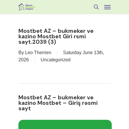
Skip
Menu
to
search
main
content
Mostbet AZ – bukmeker ve
kazino Mostbet Giri rsmi
sayt.2039 (3)
By
Leo Therrien
Saturday June 13th,
2026
Uncategorized
Mostbet AZ – bukmeker ve
kazino Mostbet – Giriş rəsmi
sayt