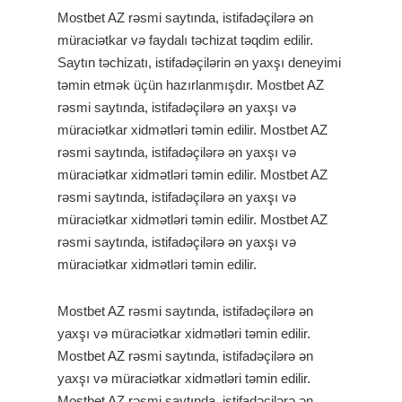
Mostbet AZ rəsmi saytında, istifadəçilərə ən
müraciətkar və faydalı təchizat təqdim edilir.
Saytın təchizatı, istifadəçilərin ən yaxşı deneyimi
təmin etmək üçün hazırlanmışdır. Mostbet AZ
rəsmi saytında, istifadəçilərə ən yaxşı və
müraciətkar xidmətləri təmin edilir. Mostbet AZ
rəsmi saytında, istifadəçilərə ən yaxşı və
müraciətkar xidmətləri təmin edilir. Mostbet AZ
rəsmi saytında, istifadəçilərə ən yaxşı və
müraciətkar xidmətləri təmin edilir. Mostbet AZ
rəsmi saytında, istifadəçilərə ən yaxşı və
müraciətkar xidmətləri təmin edilir.
Mostbet AZ rəsmi saytında, istifadəçilərə ən
yaxşı və müraciətkar xidmətləri təmin edilir.
Mostbet AZ rəsmi saytında, istifadəçilərə ən
yaxşı və müraciətkar xidmətləri təmin edilir.
Mostbet AZ rəsmi saytında, istifadəçilərə ən