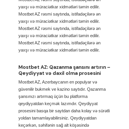
yaxşı və müraciətkar xidmətləri təmin edilir.
Mostbet AZ rəsmi saytında, istifadəçilərə ən
yaxşı və müraciətkar xidmətləri təmin edilir.
Mostbet AZ rəsmi saytında, istifadəçilərə ən
yaxşı və müraciətkar xidmətləri təmin edilir.
Mostbet AZ rəsmi saytında, istifadəçilərə ən
yaxşı və müraciətkar xidmətləri təmin edilir.
Mostbet AZ: Qazanma şansını artırın –
Qeydiyyat və daxil olma prosesini
Mostbet AZ, Azerbaycanın en populyar və
güvenilir bukmek ve kazino saytıdır. Qazanma
şansınızı artırmaq üçün bu platforma
qeydiyyatdan keçmək lazımdır. Qeydiyyat
prosesini basqa bir saytdan daha kolay və sürətli
yoldan tamamlayabilirsiniz. Qeydiyyatdan
keçərkən, səhifənin sağ alt köşəsində