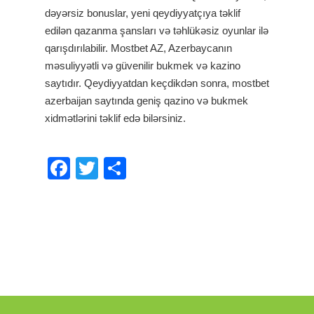
dəyərsiz bonuslar, yeni qeydiyyatçıya təklif
edilən qazanma şansları və təhlükəsiz oyunlar ilə
qarışdırılabilir. Mostbet AZ, Azerbaycanın
məsuliyyətli və güvenilir bukmek və kazino
saytıdır. Qeydiyyatdan keçdikdən sonra, mostbet
azerbaijan saytında geniş qazino və bukmek
xidmətlərini təklif edə bilərsiniz.
Facebook
Twitter
Share