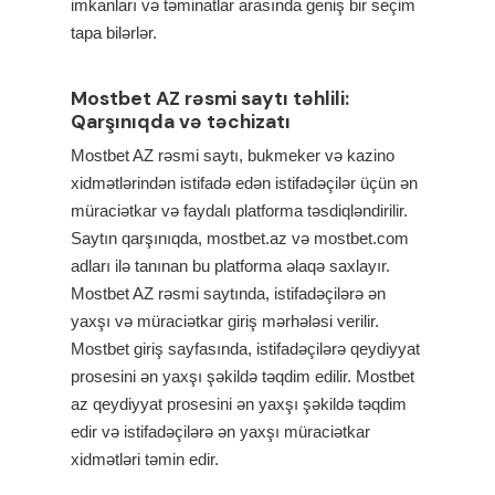
imkanları və təminatlar arasında geniş bir seçim
tapa bilərlər.
Mostbet AZ rəsmi saytı təhlili:
Qarşınıqda və təchizatı
Mostbet AZ rəsmi saytı, bukmeker və kazino
xidmətlərindən istifadə edən istifadəçilər üçün ən
müraciətkar və faydalı platforma təsdiqləndirilir.
Saytın qarşınıqda, mostbet.az və mostbet.com
adları ilə tanınan bu platforma əlaqə saxlayır.
Mostbet AZ rəsmi saytında, istifadəçilərə ən
yaxşı və müraciətkar giriş mərhələsi verilir.
Mostbet giriş sayfasında, istifadəçilərə qeydiyyat
prosesini ən yaxşı şəkildə təqdim edilir. Mostbet
az qeydiyyat prosesini ən yaxşı şəkildə təqdim
edir və istifadəçilərə ən yaxşı müraciətkar
xidmətləri təmin edir.