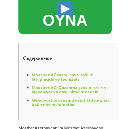
OYNA
Содержимое
Mostbet AZ rəsmi saytı təhlili:
Qarşınıqda və təchizatı
Mostbet AZ: Qazanma şansını artırın –
Qeydiyyat və daxil olma prosesini
Qeydiyyat prosesindən istifadə etmək
üçün növ məlumatlar
Mostbet Azerbaycan və Mostbet Azerbaycan