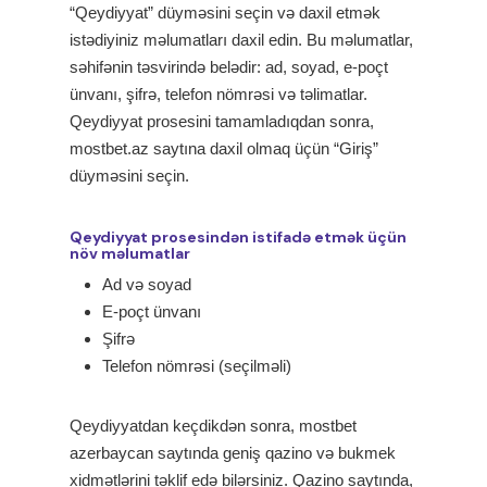
“Qeydiyyat” düyməsini seçin və daxil etmək
istədiyiniz məlumatları daxil edin. Bu məlumatlar,
səhifənin təsvirində belədir: ad, soyad, e-poçt
ünvanı, şifrə, telefon nömrəsi və təlimatlar.
Qeydiyyat prosesini tamamladıqdan sonra,
mostbet.az saytına daxil olmaq üçün “Giriş”
düyməsini seçin.
Qeydiyyat prosesindən istifadə etmək üçün
növ məlumatlar
Ad və soyad
E-poçt ünvanı
Şifrə
Telefon nömrəsi (seçilməli)
Qeydiyyatdan keçdikdən sonra, mostbet
azerbaycan saytında geniş qazino və bukmek
xidmətlərini təklif edə bilərsiniz. Qazino saytında,