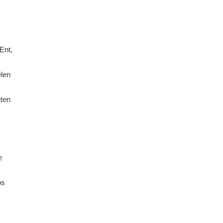
Ent,
elen
eten
e
os