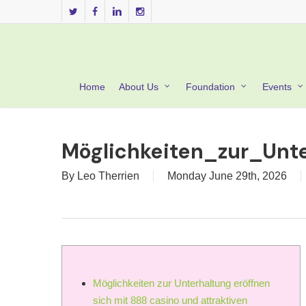
Skip
twitter
facebook
linkedin
instagram
to
main
content
Home
About Us
Foundation
Events
Möglichkeiten_zur_Unt
By
Leo Therrien
Monday June 29th, 2026
Möglichkeiten zur Unterhaltung eröffnen
sich mit 888 casino und attraktiven