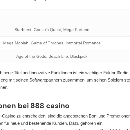
Starburst, Gonzo's Quest, Mega Fortune
Mega Moolah, Game of Thrones, Immortal Romance
Age of the Gods, Beach Life, Blackjack
 neue Titel und innovative Funktionen ist ein wichtiger Faktor für die
et eng mit seinen Softwarepartnern zusammen, um seinen Spielern ste
nnen.
nen bei 888 casino
line-Casino zu entscheiden, sind die angebotenen Boni und Promotionen
oten für neue und bestehende Kunden. Dazu gehören ein