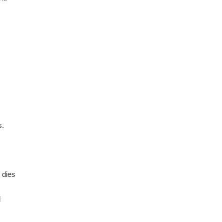
s.
 dies
d