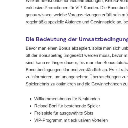
Willkommensbonus für Neuanmeldungen, Reload-Boni fü
exklusive Promotionen für VIP-Kunden. Die Bonusbeding
genau wissen, welche Voraussetzungen erfüllt sein m
regelmäßig spezielle Aktionen und Gewinnspiele an, bei
Die Bedeutung der Umsatzbedingun
Bevor man einen Bonus akzeptiert, sollte man sich un
oft der Bonusbetrag umgesetzt werden muss, bevor m
sind, kann es länger dauern, bis man den Bonus tatsäc
Bonusbedingungen klar und verständlich an. Es ist ra
zu informieren, um unangenehme Überraschungen zu ve
Spielerlebnis zu optimieren und die Gewinnchancen zu
Willkommensbonus für Neukunden
Reload-Boni für bestehende Spieler
Freispiele für ausgewählte Slots
VIP-Programm mit exklusiven Vorteilen