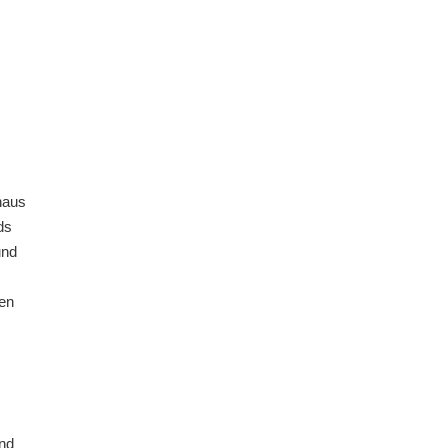
naus
ds
und
len
und