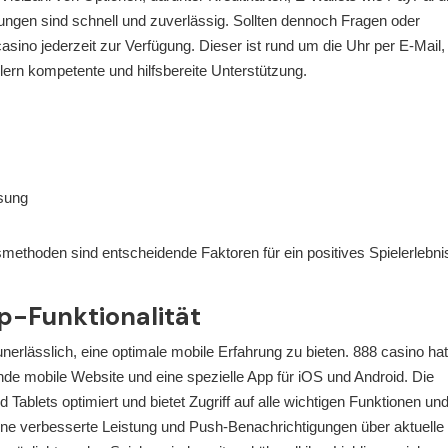
ungen sind schnell und zuverlässig. Sollten dennoch Fragen oder
sino jederzeit zur Verfügung. Dieser ist rund um die Uhr per E-Mail,
elern kompetente und hilfsbereite Unterstützung.
isung
ethoden sind entscheidende Faktoren für ein positives Spielerlebni
p-Funktionalität
unerlässlich, eine optimale mobile Erfahrung zu bieten. 888 casino hat
ende mobile Website und eine spezielle App für iOS und Android. Die
Tablets optimiert und bietet Zugriff auf alle wichtigen Funktionen un
eine verbesserte Leistung und Push-Benachrichtigungen über aktuelle