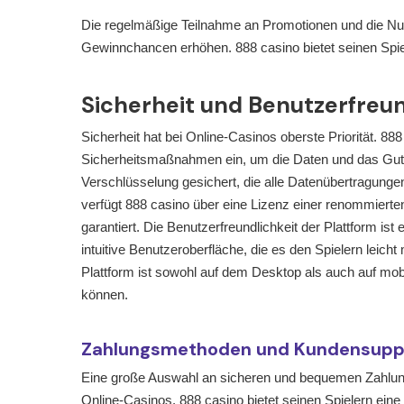
Die regelmäßige Teilnahme an Promotionen und die Nu
Gewinnchancen erhöhen. 888 casino bietet seinen Spiel
Sicherheit und Benutzerfreun
Sicherheit hat bei Online-Casinos oberste Priorität. 8
Sicherheitsmaßnahmen ein, um die Daten und das Gutha
Verschlüsselung gesichert, die alle Datenübertragunge
verfügt 888 casino über eine Lizenz einer renommierte
garantiert. Die Benutzerfreundlichkeit der Plattform ist
intuitive Benutzeroberfläche, die es den Spielern leicht
Plattform ist sowohl auf dem Desktop als auch auf mobil
können.
Zahlungsmethoden und Kundensupp
Eine große Auswahl an sicheren und bequemen Zahlungsme
Online-Casinos. 888 casino bietet seinen Spielern eine