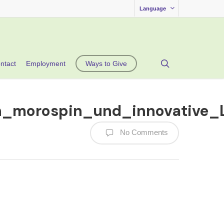
Language
search
ntact
Employment
Ways to Give
ch_morospin_und_innovative_
No Comments