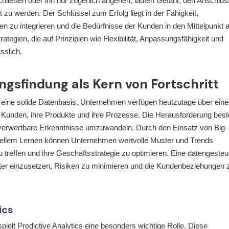
hließen oder ihn nur zögerlich angehen, laufen Gefahr, den Anschlus
 zu werden. Der Schlüssel zum Erfolg liegt in der Fähigkeit,
zu integrieren und die Bedürfnisse der Kunden in den Mittelpunkt al
rategien, die auf Prinzipien wie Flexibilität, Anpassungsfähigkeit und
sslich.
gsfindung als Kern von Fortschritt
ist eine solide Datenbasis. Unternehmen verfügen heutzutage über eine
Kunden, ihre Produkte und ihre Prozesse. Die Herausforderung best
 verwertbare Erkenntnisse umzuwandeln. Durch den Einsatz von Big-
inellem Lernen können Unternehmen wertvolle Muster und Trends
u treffen und ihre Geschäftsstrategie zu optimieren. Eine datengesteu
ter einzusetzen, Risiken zu minimieren und die Kundenbeziehungen 
ics
ielt Predictive Analytics eine besonders wichtige Rolle. Diese