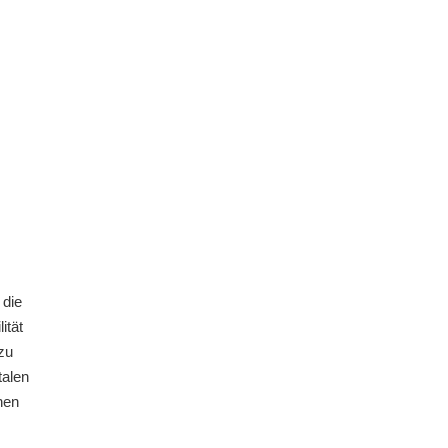
 die
ität
zu
talen
nen