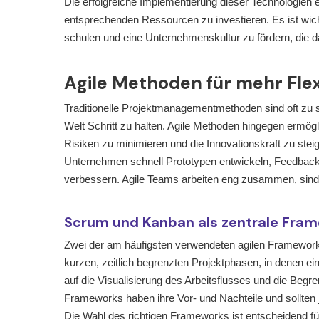
Die erfolgreiche Implementierung dieser Technologien er
entsprechenden Ressourcen zu investieren. Es ist wicht
schulen und eine Unternehmenskultur zu fördern, die d
Agile Methoden für mehr Flexi
Traditionelle Projektmanagementmethoden sind oft zu st
Welt Schritt zu halten. Agile Methoden hingegen ermög
Risiken zu minimieren und die Innovationskraft zu steig
Unternehmen schnell Prototypen entwickeln, Feedback e
verbessern. Agile Teams arbeiten eng zusammen, sind 
Scrum und Kanban als zentrale Fra
Zwei der am häufigsten verwendeten agilen Framework
kurzen, zeitlich begrenzten Projektphasen, in denen ei
auf die Visualisierung des Arbeitsflusses und die Begr
Frameworks haben ihre Vor- und Nachteile und sollten
Die Wahl des richtigen Frameworks ist entscheidend für