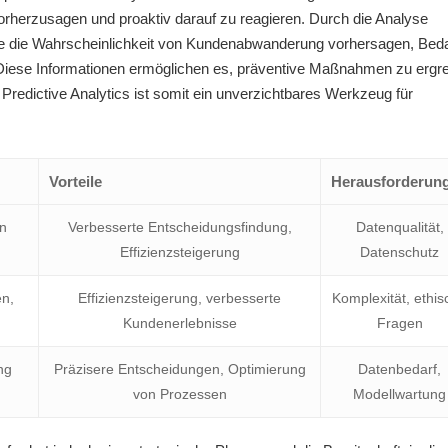
orherzusagen und proaktiv darauf zu reagieren. Durch die Analyse
e die Wahrscheinlichkeit von Kundenabwanderung vorhersagen, Beda
n. Diese Informationen ermöglichen es, präventive Maßnahmen zu ergre
redictive Analytics ist somit ein unverzichtbares Werkzeug für
Vorteile
Herausforderun
n
Verbesserte Entscheidungsfindung,
Datenqualität,
Effizienzsteigerung
Datenschutz
n,
Effizienzsteigerung, verbesserte
Komplexität, ethis
Kundenerlebnisse
Fragen
ng
Präzisere Entscheidungen, Optimierung
Datenbedarf,
von Prozessen
Modellwartung