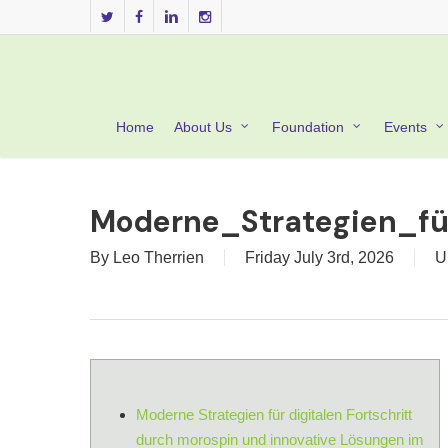
Skip
twitter
facebook
linkedin
instagram
to
main
content
Home
About Us
Foundation
Events
Moderne_Strategien_fü
By
Leo Therrien
Friday July 3rd, 2026
U
Moderne Strategien für digitalen Fortschritt
durch morospin und innovative Lösungen im