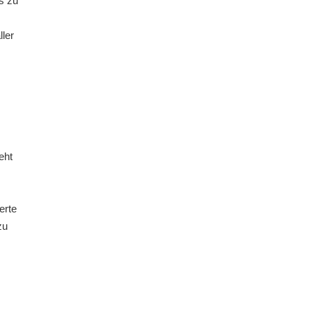
s zu
ler
eht
erte
zu