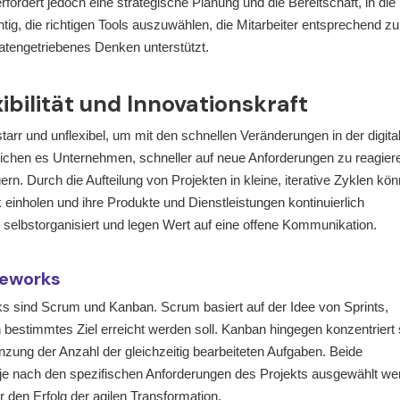
fordert jedoch eine strategische Planung und die Bereitschaft, in die
ig, die richtigen Tools auszuwählen, die Mitarbeiter entsprechend zu
atengetriebenes Denken unterstützt.
bilität und Innovationskraft
arr und unflexibel, um mit den schnellen Veränderungen in der digita
lichen es Unternehmen, schneller auf neue Anforderungen zu reagier
ern. Durch die Aufteilung von Projekten in kleine, iterative Zyklen kö
inholen und ihre Produkte und Dienstleistungen kontinuierlich
selbstorganisiert und legen Wert auf eine offene Kommunikation.
meworks
s sind Scrum und Kanban. Scrum basiert auf der Idee von Sprints,
n bestimmtes Ziel erreicht werden soll. Kanban hingegen konzentriert 
enzung der Anzahl der gleichzeitig bearbeiteten Aufgaben. Beide
 je nach den spezifischen Anforderungen des Projekts ausgewählt we
 den Erfolg der agilen Transformation.