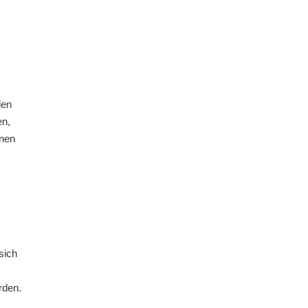
len
en,
nnen
sich
rden.