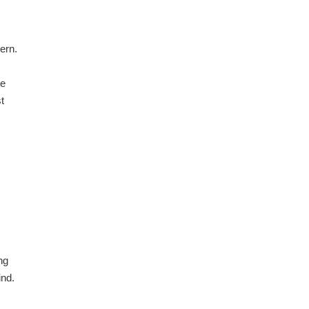
ern.
re
t
ng
ind.