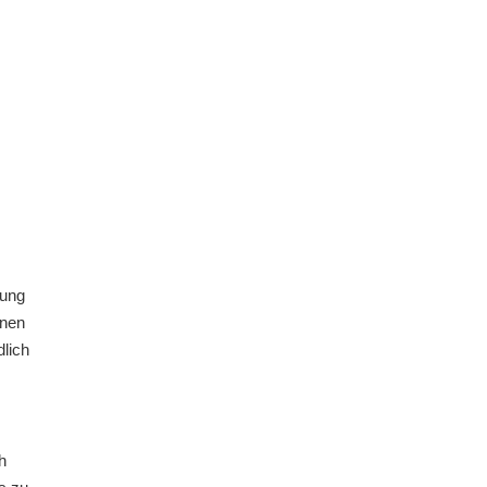
zung
inen
lich
h