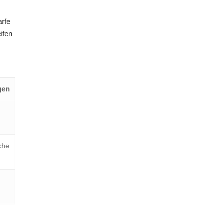
rfe
ifen
gen
che