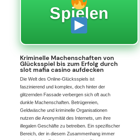
Spielen
Kriminelle Machenschaften von
Glücksspiel bis zum Erfolg durch
slot mafia casino aufdecken
Die Welt des Online-Glücksspiels ist
faszinierend und komplex, doch hinter der
glitzernden Fassade verbergen sich oft auch
dunkle Machenschaften. Betrügereien,
Geldwäsche und kriminelle Organisationen
nutzen die Anonymität des Internets, um ihre
illegalen Geschäfte zu betreiben. Ein spezifischer
Bereich, der in diesem Zusammenhang immer