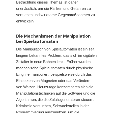
Betrachtung dieses Themas ist daher
unerlässlich, um die Risiken und Gefahren zu
verstehen und wirksame Gegenmaßnahmen zu
entwickeln.
Die Mechanismen der Manipulation
bei Spielautomaten
Die Manipulation von Spielautomaten ist ein seit
langem bekanntes Problem, das sich im digitalen
Zeitalter in neue Bahnen lenkt. Früher wurden
mechanische Spielautomaten durch physische
Eingriffe manipuliert, beispielsweise durch das
Einsetzen von Magneten oder das Verändern
von Walzen. Heutzutage konzentrieren sich die
Manipulationstechniken auf die Software und die
Algorithmen, die die Zufallsgeneratoren steuern.
Kriminelle versuchen, Schwachstellen in der
Programmierung auszunutzen, um die