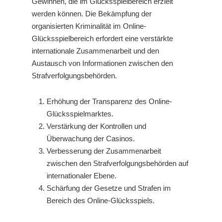
Gewinnen, die im Glücksspielbereich erzielt
werden können. Die Bekämpfung der
organisierten Kriminalität im Online-
Glücksspielbereich erfordert eine verstärkte
internationale Zusammenarbeit und den
Austausch von Informationen zwischen den
Strafverfolgungsbehörden.
Erhöhung der Transparenz des Online-
Glücksspielmarktes.
Verstärkung der Kontrollen und
Überwachung der Casinos.
Verbesserung der Zusammenarbeit
zwischen den Strafverfolgungsbehörden auf
internationaler Ebene.
Schärfung der Gesetze und Strafen im
Bereich des Online-Glücksspiels.