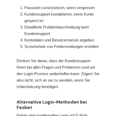
Passwort zurücksetzen, wenn vergessen
Kundensupport kontaktieren, wenn Konto
gesperrt ist
Detaillierte Problembeschreibung beim
Kundensupport
Kontodaten und Benutzernamen angeben
Screenshots von Fehlermeldungen erstellen
Denken Sie daran, dass der Kundensupport
Ihnen bei allen Fragen und Problemen rund um
den Login-Prozess weiterhelfen kann. Zögern Sie
also nicht, sich an sie zu wenden, wenn Sie
Unterstützung benötigen.
Alternative Login-Methoden bei
Fezbet
Neben dem traditionellen Login mit E-Mail-