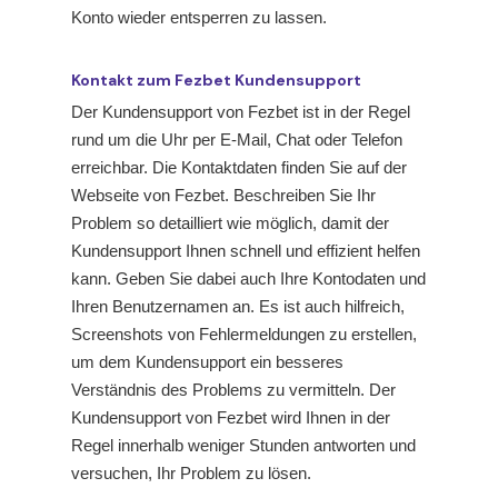
Konto wieder entsperren zu lassen.
Kontakt zum Fezbet Kundensupport
Der Kundensupport von Fezbet ist in der Regel
rund um die Uhr per E-Mail, Chat oder Telefon
erreichbar. Die Kontaktdaten finden Sie auf der
Webseite von Fezbet. Beschreiben Sie Ihr
Problem so detailliert wie möglich, damit der
Kundensupport Ihnen schnell und effizient helfen
kann. Geben Sie dabei auch Ihre Kontodaten und
Ihren Benutzernamen an. Es ist auch hilfreich,
Screenshots von Fehlermeldungen zu erstellen,
um dem Kundensupport ein besseres
Verständnis des Problems zu vermitteln. Der
Kundensupport von Fezbet wird Ihnen in der
Regel innerhalb weniger Stunden antworten und
versuchen, Ihr Problem zu lösen.