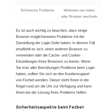
Technische Probleme
Webseite neu laden
oder Browser wechseln
Es ist auch wichtig zu beachten, dass einige
Browser möglicherweise Probleme mit der
Darstellung der Login-Seite haben. In diesem Fall
empfiehlt es sich, einen anderen Browser zu
verwenden oder die Cache- und Cookie-
Einstellungen Ihres Browsers zu leeren. Wenn
Sie trotz aller Bemühungen Probleme beim Login
haben, sollten Sie sich an den Kundensupport
von Fezbet wenden. Dieser steht Ihnen in der
Regel rund um die Uhr zur Verfügung und kann
Ihnen bei der Lösung Ihres Problems helfen.
Sicherheitsaspekte beim Fezbet