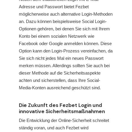
Adresse und Passwort bietet Fezbet
möglicherweise auch alternative Login-Methoden
an. Dazu können beispielsweise Social Login-
Optionen gehören, bei denen Sie sich mit Ihrem
Konto bei einem sozialen Netzwerk wie
Facebook oder Google anmelden können. Diese
Option kann den Login-Prozess vereinfachen, da
Sie sich nicht jedes Mal ein neues Passwort
merken müssen. Allerdings sollten Sie auch bei
dieser Methode auf die Sicherheitsaspekte
achten und sicherstellen, dass Ihre Social-
Media-Konten ausreichend geschützt sind.
Die Zukunft des Fezbet Login und
innovative Sicherheitsmaßnahmen
Die Entwicklung der Online-Sicherheit schreitet
ständig voran, und auch Fezbet wird