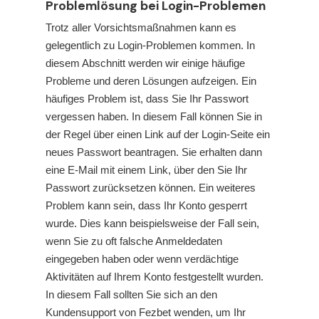
Problemlösung bei Login-Problemen
Trotz aller Vorsichtsmaßnahmen kann es
gelegentlich zu Login-Problemen kommen. In
diesem Abschnitt werden wir einige häufige
Probleme und deren Lösungen aufzeigen. Ein
häufiges Problem ist, dass Sie Ihr Passwort
vergessen haben. In diesem Fall können Sie in
der Regel über einen Link auf der Login-Seite ein
neues Passwort beantragen. Sie erhalten dann
eine E-Mail mit einem Link, über den Sie Ihr
Passwort zurücksetzen können. Ein weiteres
Problem kann sein, dass Ihr Konto gesperrt
wurde. Dies kann beispielsweise der Fall sein,
wenn Sie zu oft falsche Anmeldedaten
eingegeben haben oder wenn verdächtige
Aktivitäten auf Ihrem Konto festgestellt wurden.
In diesem Fall sollten Sie sich an den
Kundensupport von Fezbet wenden, um Ihr