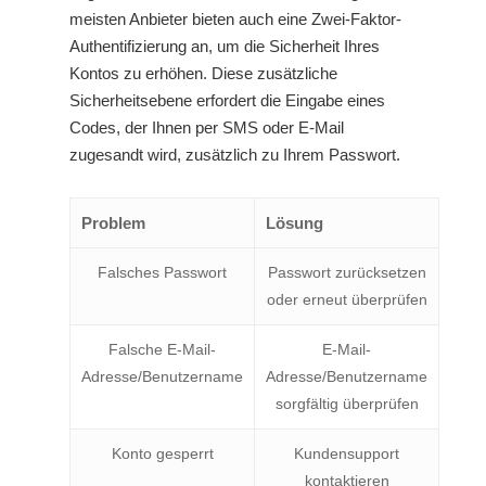
meisten Anbieter bieten auch eine Zwei-Faktor-
Authentifizierung an, um die Sicherheit Ihres
Kontos zu erhöhen. Diese zusätzliche
Sicherheitsebene erfordert die Eingabe eines
Codes, der Ihnen per SMS oder E-Mail
zugesandt wird, zusätzlich zu Ihrem Passwort.
Problem
Lösung
Falsches Passwort
Passwort zurücksetzen
oder erneut überprüfen
Falsche E-Mail-
E-Mail-
Adresse/Benutzername
Adresse/Benutzername
sorgfältig überprüfen
Konto gesperrt
Kundensupport
kontaktieren