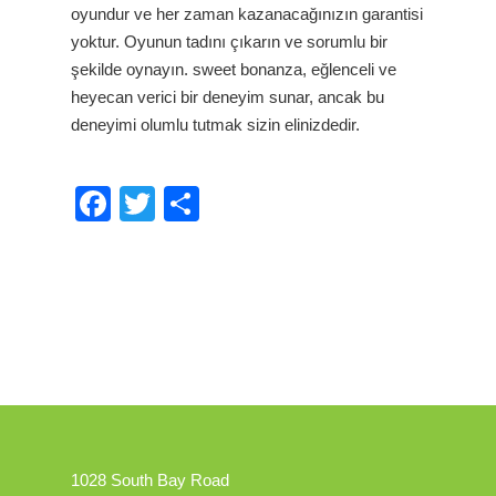
oyundur ve her zaman kazanacağınızın garantisi
yoktur. Oyunun tadını çıkarın ve sorumlu bir
şekilde oynayın. sweet bonanza, eğlenceli ve
heyecan verici bir deneyim sunar, ancak bu
deneyimi olumlu tutmak sizin elinizdedir.
Facebook
Twitter
Share
1028 South Bay Road