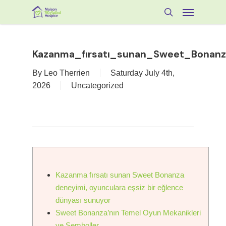
Skip
Menu
to
search
main
content
Kazanma_fırsatı_sunan_Sweet_Bonanz
By
Leo Therrien
Saturday July 4th,
2026
Uncategorized
Kazanma fırsatı sunan Sweet Bonanza
deneyimi, oyunculara eşsiz bir eğlence
dünyası sunuyor
Sweet Bonanza’nın Temel Oyun Mekanikleri
ve Semboller