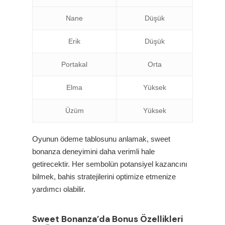
Nane
Düşük
Erik
Düşük
Portakal
Orta
Elma
Yüksek
Üzüm
Yüksek
Oyunun ödeme tablosunu anlamak, sweet
bonanza deneyimini daha verimli hale
getirecektir. Her sembolün potansiyel kazancını
bilmek, bahis stratejilerini optimize etmenize
yardımcı olabilir.
Sweet Bonanza’da Bonus Özellikleri