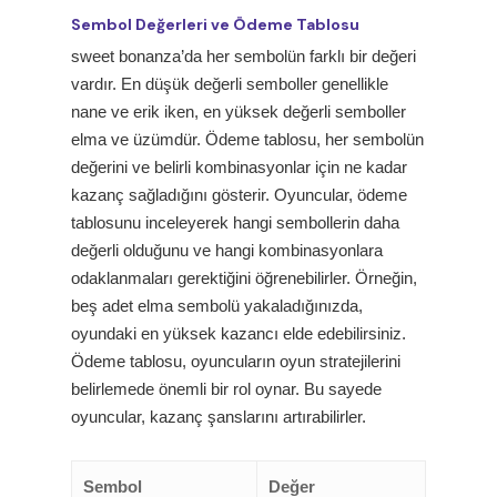
Sembol Değerleri ve Ödeme Tablosu
sweet bonanza’da her sembolün farklı bir değeri
vardır. En düşük değerli semboller genellikle
nane ve erik iken, en yüksek değerli semboller
elma ve üzümdür. Ödeme tablosu, her sembolün
değerini ve belirli kombinasyonlar için ne kadar
kazanç sağladığını gösterir. Oyuncular, ödeme
tablosunu inceleyerek hangi sembollerin daha
değerli olduğunu ve hangi kombinasyonlara
odaklanmaları gerektiğini öğrenebilirler. Örneğin,
beş adet elma sembolü yakaladığınızda,
oyundaki en yüksek kazancı elde edebilirsiniz.
Ödeme tablosu, oyuncuların oyun stratejilerini
belirlemede önemli bir rol oynar. Bu sayede
oyuncular, kazanç şanslarını artırabilirler.
Sembol
Değer