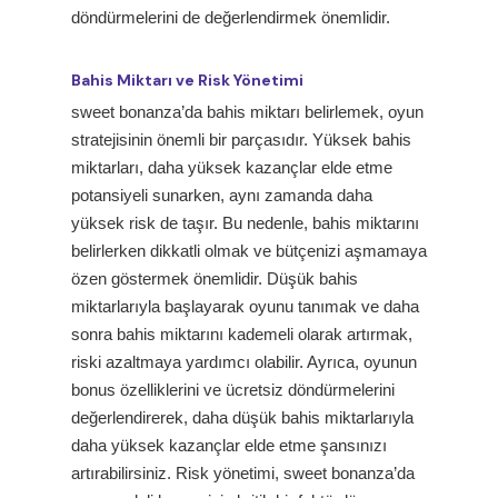
döndürmelerini de değerlendirmek önemlidir.
Bahis Miktarı ve Risk Yönetimi
sweet bonanza’da bahis miktarı belirlemek, oyun
stratejisinin önemli bir parçasıdır. Yüksek bahis
miktarları, daha yüksek kazançlar elde etme
potansiyeli sunarken, aynı zamanda daha
yüksek risk de taşır. Bu nedenle, bahis miktarını
belirlerken dikkatli olmak ve bütçenizi aşmamaya
özen göstermek önemlidir. Düşük bahis
miktarlarıyla başlayarak oyunu tanımak ve daha
sonra bahis miktarını kademeli olarak artırmak,
riski azaltmaya yardımcı olabilir. Ayrıca, oyunun
bonus özelliklerini ve ücretsiz döndürmelerini
değerlendirerek, daha düşük bahis miktarlarıyla
daha yüksek kazançlar elde etme şansınızı
artırabilirsiniz. Risk yönetimi, sweet bonanza’da