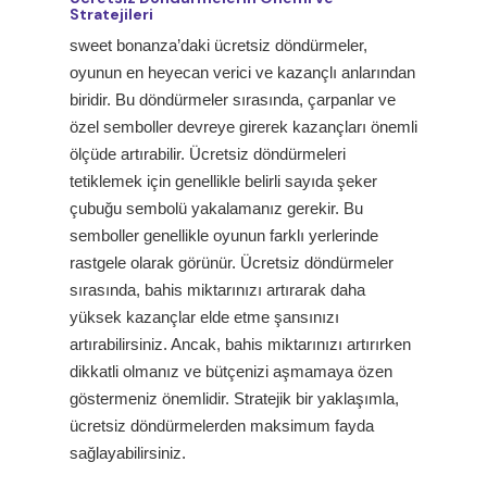
Stratejileri
sweet bonanza’daki ücretsiz döndürmeler,
oyunun en heyecan verici ve kazançlı anlarından
biridir. Bu döndürmeler sırasında, çarpanlar ve
özel semboller devreye girerek kazançları önemli
ölçüde artırabilir. Ücretsiz döndürmeleri
tetiklemek için genellikle belirli sayıda şeker
çubuğu sembolü yakalamanız gerekir. Bu
semboller genellikle oyunun farklı yerlerinde
rastgele olarak görünür. Ücretsiz döndürmeler
sırasında, bahis miktarınızı artırarak daha
yüksek kazançlar elde etme şansınızı
artırabilirsiniz. Ancak, bahis miktarınızı artırırken
dikkatli olmanız ve bütçenizi aşmamaya özen
göstermeniz önemlidir. Stratejik bir yaklaşımla,
ücretsiz döndürmelerden maksimum fayda
sağlayabilirsiniz.