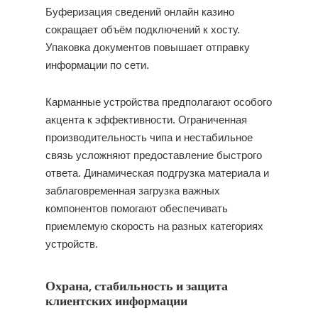
Буферизация сведений онлайн казино
сокращает объём подключений к хосту.
Упаковка документов повышает отправку
информации по сети.
Карманные устройства предполагают особого
акцента к эффективности. Ограниченная
производительность чипа и нестабильное
связь усложняют предоставление быстрого
ответа. Динамическая подгрузка материала и
заблаговременная загрузка важных
компонентов помогают обеспечивать
приемлемую скорость на разных категориях
устройств.
Охрана, стабильность и защита
клиентских информации