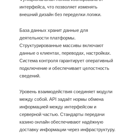
интерфейса, что позволяет изменять
внешний дизайн без переделки логики.
База данных хранит данные для
деятельности платформы.
Структурированные массивы включают
данные о клиентах, переводах, настройках.
Система контроля гарантирует оперативный
подключение и обеспечивает целостность
сведений.
Уровень взаимодействия соединяет модули
между собой. API задаёт нормы обмена
информацией между интерфейсом и
серверной частью. Стандарты передачи
казино онлайн обеспечивают надёжную
доставку информации через инфраструктуру.