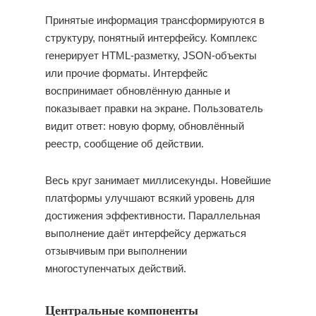
Принятые информация трансформируются в
структуру, понятный интерфейсу. Комплекс
генерирует HTML-разметку, JSON-объекты
или прочие форматы. Интерфейс
воспринимает обновлённую данные и
показывает правки на экране. Пользователь
видит ответ: новую форму, обновлённый
реестр, сообщение об действии.
Весь круг занимает миллисекунды. Новейшие
платформы улучшают всякий уровень для
достижения эффективности. Параллельная
выполнение даёт интерфейсу держаться
отзывчивым при выполнении
многоступенчатых действий.
Центральные компоненты