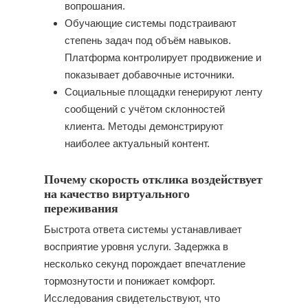
вопрошания.
Обучающие системы подстраивают
степень задач под объём навыков.
Платформа контролирует продвижение и
показывает добавочные источники.
Социальные площадки генерируют ленту
сообщений с учётом склонностей
клиента. Методы демонстрируют
наиболее актуальный контент.
Почему скорость отклика воздействует
на качество виртуального
переживания
Быстрота ответа системы устанавливает
восприятие уровня услуги. Задержка в
несколько секунд порождает впечатление
тормознутости и понижает комфорт.
Исследования свидетельствуют, что