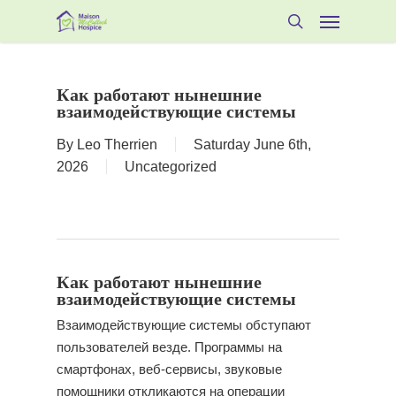
Skip
Menu
to
search
main
content
Как работают нынешние
взаимодействующие системы
By
Leo Therrien
Saturday June 6th,
2026
Uncategorized
Как работают нынешние
взаимодействующие системы
Взаимодействующие системы обступают
пользователей везде. Программы на
смартфонах, веб-сервисы, звуковые
помощники откликаются на операции