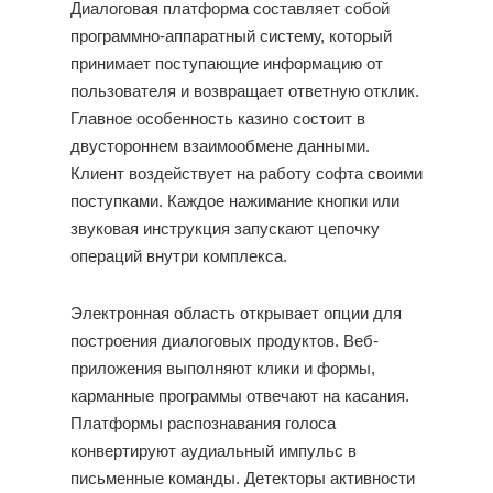
Диалоговая платформа составляет собой
программно-аппаратный систему, который
принимает поступающие информацию от
пользователя и возвращает ответную отклик.
Главное особенность казино состоит в
двустороннем взаимообмене данными.
Клиент воздействует на работу софта своими
поступками. Каждое нажимание кнопки или
звуковая инструкция запускают цепочку
операций внутри комплекса.
Электронная область открывает опции для
построения диалоговых продуктов. Веб-
приложения выполняют клики и формы,
карманные программы отвечают на касания.
Платформы распознавания голоса
конвертируют аудиальный импульс в
письменные команды. Детекторы активности