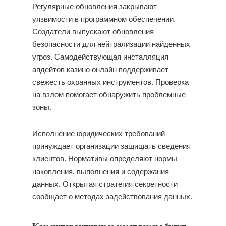
Регулярные обновления закрывают
уязвимости в программном обеспечении.
Создатели выпускают обновления
безопасности для нейтрализации найденных
угроз. Самодействующая инсталляция
апдейтов казино онлайн поддерживает
свежесть охранных инструментов. Проверка
на взлом помогает обнаружить проблемные
зоны.
Исполнение юридических требований
принуждает организации защищать сведения
клиентов. Нормативы определяют нормы
накопления, выполнения и содержания
данных. Открытая стратегия секретности
сообщает о методах задействования данных.