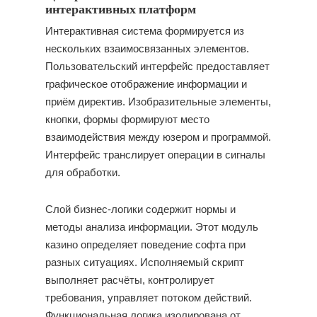
интерактивных платформ
Интерактивная система формируется из
нескольких взаимосвязанных элементов.
Пользовательский интерфейс предоставляет
графическое отображение информации и
приём директив. Изобразительные элементы,
кнопки, формы формируют место
взаимодействия между юзером и программой.
Интерфейс транслирует операции в сигналы
для обработки.
Слой бизнес-логики содержит нормы и
методы анализа информации. Этот модуль
казино определяет поведение софта при
разных ситуациях. Исполняемый скрипт
выполняет расчёты, контролирует
требования, управляет потоком действий.
Функциональная логика изолирована от