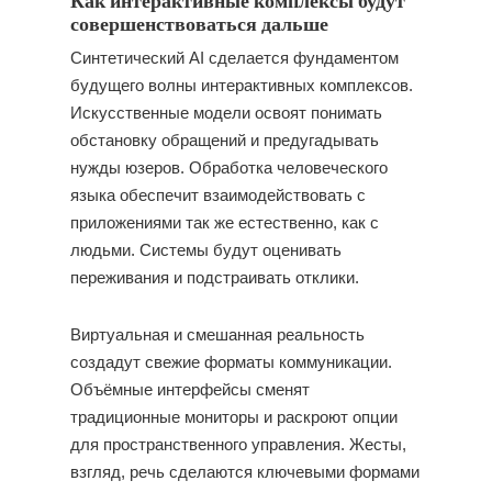
Как интерактивные комплексы будут
совершенствоваться дальше
Синтетический AI сделается фундаментом
будущего волны интерактивных комплексов.
Искусственные модели освоят понимать
обстановку обращений и предугадывать
нужды юзеров. Обработка человеческого
языка обеспечит взаимодействовать с
приложениями так же естественно, как с
людьми. Системы будут оценивать
переживания и подстраивать отклики.
Виртуальная и смешанная реальность
создадут свежие форматы коммуникации.
Объёмные интерфейсы сменят
традиционные мониторы и раскроют опции
для пространственного управления. Жесты,
взгляд, речь сделаются ключевыми формами