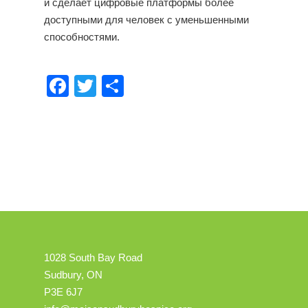
и сделает цифровые платформы более
доступными для человек с уменьшенными
способностями.
Facebook
Twitter
Share
1028 South Bay Road
Sudbury, ON
P3E 6J7