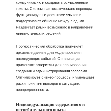
коммуникацию и создавать осмысленные
тексты. Системы автоматического перевода
функционируют с десятками языков и
поддерживают общение между людьми.
Раздвигает рамки возможного в направлении
лингвистических решений.
Прогностическая обработка применяет
архивные данные для моделирования
последующих событий. Организации
применяют алгоритмы для планирования
создания и администрирования запасами.
Оптимизирует бизнес-процессы и уменьшает
риски принятия выводов в ситуациях
неопределенности.
Индивидуализация содержимого и
потребительского опыта