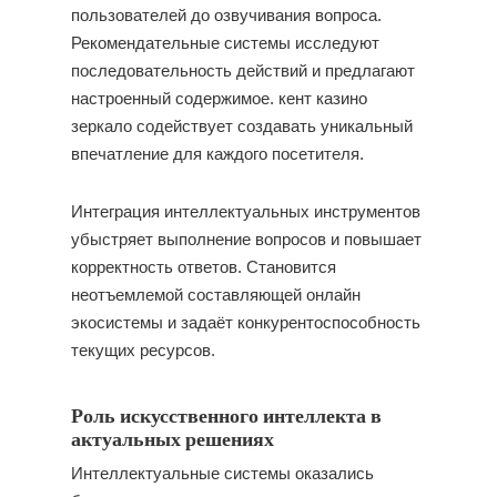
пользователей до озвучивания вопроса.
Рекомендательные системы исследуют
последовательность действий и предлагают
настроенный содержимое. кент казино
зеркало содействует создавать уникальный
впечатление для каждого посетителя.
Интеграция интеллектуальных инструментов
убыстряет выполнение вопросов и повышает
корректность ответов. Становится
неотъемлемой составляющей онлайн
экосистемы и задаёт конкурентоспособность
текущих ресурсов.
Роль искусственного интеллекта в
актуальных решениях
Интеллектуальные системы оказались