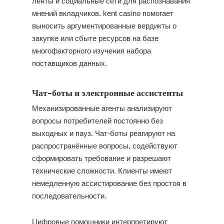
ленты и социальные сети для распознавания
мнений вкладчиков. kent casino помогает
выносить аргументированные вердикты о
закупке или сбыте ресурсов на базе
многофакторного изучения набора
поставщиков данных.
Чат-боты и электронные ассистенты
Механизированные агенты анализируют
вопросы потребителей постоянно без
выходных и пауз. Чат-боты реагируют на
распространённые вопросы, содействуют
сформировать требование и разрешают
технические сложности. Клиенты имеют
немедленную ассистирование без простоя в
последовательности.
Цифровые помощники интерпретируют