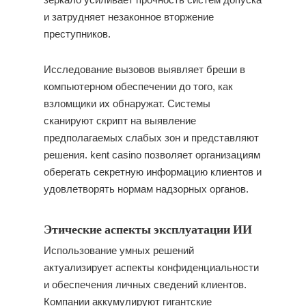
и затрудняет незаконное вторжение
преступников.
Исследование вызовов выявляет бреши в
компьютерном обеспечении до того, как
взломщики их обнаружат. Системы
сканируют скрипт на выявление
предполагаемых слабых зон и представляют
решения. kent casino позволяет организациям
оберегать секретную информацию клиентов и
удовлетворять нормам надзорных органов.
Этические аспекты эксплуатации ИИ
Использование умных решений
актуализирует аспекты конфиденциальности
и обеспечения личных сведений клиентов.
Компании аккумулируют гигантские