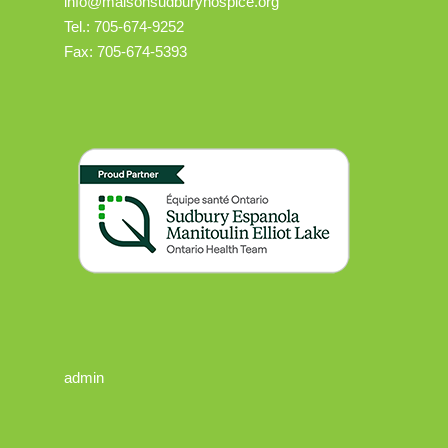
info@maisonsudburyhospice.org
Tel.: 705-674-9252
Fax: 705-674-5393
admin