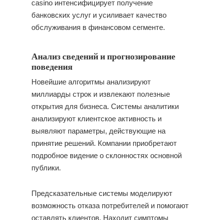
casino интенсифицирует получение
банковских услуг и усиливает качество
обслуживания в финансовом сегменте.
Анализ сведений и прогнозирование
поведения
Новейшие алгоритмы анализируют
миллиарды строк и извлекают полезные
открытия для бизнеса. Системы аналитики
анализируют клиентское активность и
выявляют параметры, действующие на
принятие решений. Компании приобретают
подробное видение о склонностях основной
публики.
Предсказательные системы моделируют
возможность отказа потребителей и помогают
оставлять клиентов. Находит симптомы