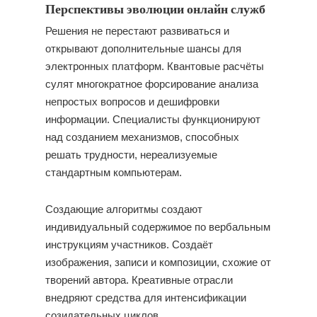
Перспективы эволюции онлайн служб
Решения не перестают развиваться и
открывают дополнительные шансы для
электронных платформ. Квантовые расчёты
сулят многократное форсирование анализа
непростых вопросов и дешифровки
информации. Специалисты функционируют
над созданием механизмов, способных
решать трудности, нереализуемые
стандартным компьютерам.
Создающие алгоритмы создают
индивидуальный содержимое по вербальным
инструкциям участников. Создаёт
изображения, записи и композиции, схожие от
творений автора. Креативные отрасли
внедряют средства для интенсификации
созидательных циклов.