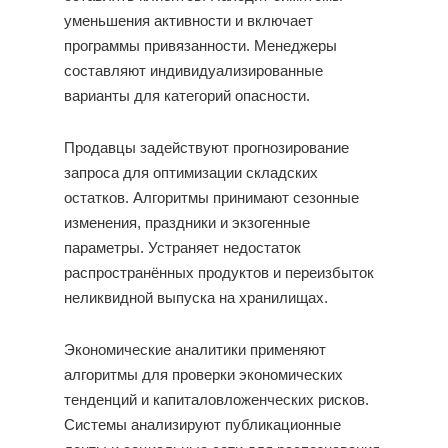
уменьшения активности и включает
программы привязанности. Менеджеры
составляют индивидуализированные
варианты для категорий опасности.
Продавцы задействуют прогнозирование
запроса для оптимизации складских
остатков. Алгоритмы принимают сезонные
изменения, праздники и экзогенные
параметры. Устраняет недостаток
распространённых продуктов и переизбыток
неликвидной выпуска на хранилищах.
Экономические аналитики применяют
алгоритмы для проверки экономических
тенденций и капиталовложенческих рисков.
Системы анализируют публикационные