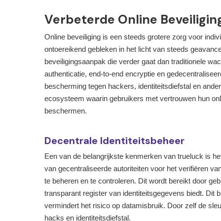
Verbeterde Online Beveiligin
Online beveiliging is een steeds grotere zorg voor indi
ontoereikend gebleken in het licht van steeds geavance
beveiligingsaanpak die verder gaat dan traditionele w
authenticatie, end-to-end encryptie en gedecentraliseer
bescherming tegen hackers, identiteitsdiefstal en ander
ecosysteem waarin gebruikers met vertrouwen hun onl
beschermen.
Decentrale Identiteitsbeheer
Een van de belangrijkste kenmerken van trueluck is het g
van gecentraliseerde autoriteiten voor het verifiëren van i
te beheren en te controleren. Dit wordt bereikt door ge
transparant register van identiteitsgegevens biedt. Dit 
vermindert het risico op datamisbruik. Door zelf de sleu
hacks en identiteitsdiefstal.