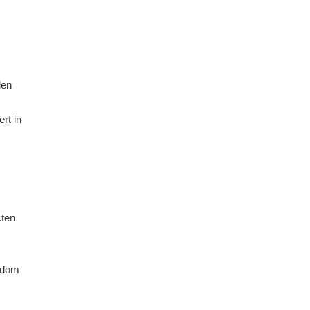
len
rt in
cten
endom