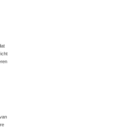
dat
icht
eren
 van
re