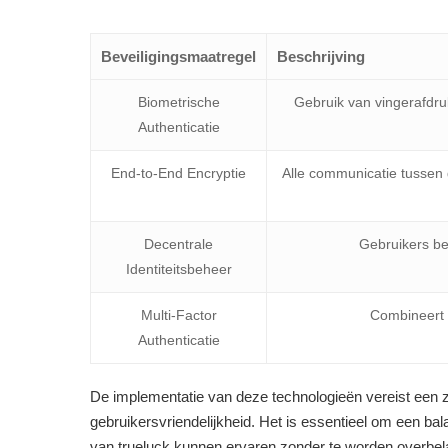
Beveiligingsmaatregel
Beschrijving
Biometrische
Gebruik van vingerafdru
Authenticatie
End-to-End Encryptie
Alle communicatie tussen 
Decentrale
Gebruikers beh
Identiteitsbeheer
Multi-Factor
Combineert v
Authenticatie
De implementatie van deze technologieën vereist een z
gebruikersvriendelijkheid. Het is essentieel om een ba
van trueluck kunnen ervaren zonder te worden overbe