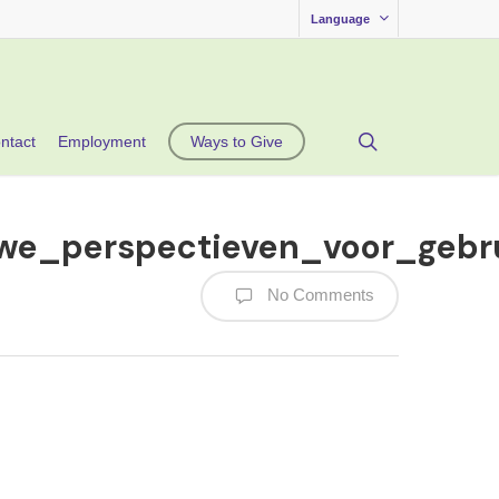
Language
search
ntact
Employment
Ways to Give
we_perspectieven_voor_gebr
No Comments