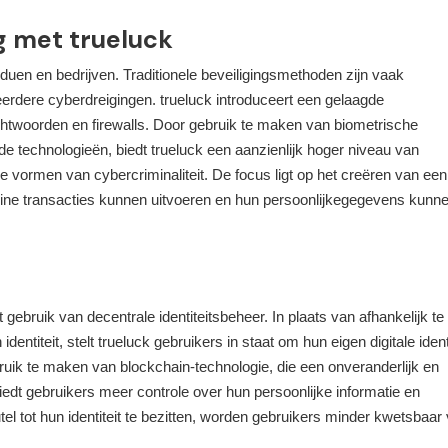
g met trueluck
viduen en bedrijven. Traditionele beveiligingsmethoden zijn vaak
erdere cyberdreigingen. trueluck introduceert een gelaagde
achtwoorden en firewalls. Door gebruik te maken van biometrische
de technologieën, biedt trueluck een aanzienlijk hoger niveau van
e vormen van cybercriminaliteit. De focus ligt op het creëren van een
ine transacties kunnen uitvoeren en hun persoonlijkegegevens kunn
ebruik van decentrale identiteitsbeheer. In plaats van afhankelijk te 
dentiteit, stelt trueluck gebruikers in staat om hun eigen digitale identi
bruik te maken van blockchain-technologie, die een onveranderlijk en
biedt gebruikers meer controle over hun persoonlijke informatie en
tel tot hun identiteit te bezitten, worden gebruikers minder kwetsbaar