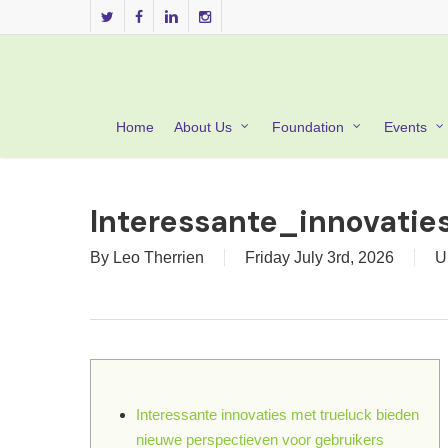
Skip
twitter
facebook
linkedin
instagram
to
main
content
Home
About Us
Foundation
Events
Interessante_innovati
By
Leo Therrien
Friday July 3rd, 2026
U
Interessante innovaties met trueluck bieden
nieuwe perspectieven voor gebruikers