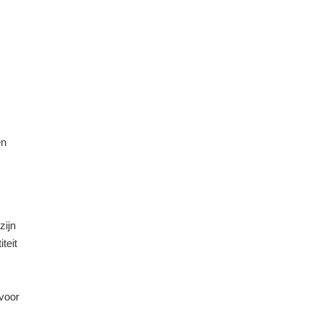
en
zijn
teit
 voor