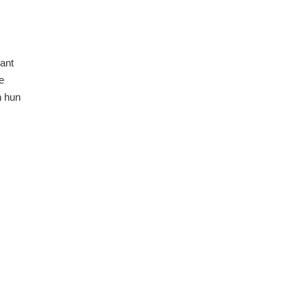
cant
e
n hun