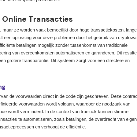
 Online Transacties
, maar ze worden vaak bemoeilijkt door hoge transactiekosten, lange
iedt een oplossing voor deze problemen door het gebruik van cryptowa
iciënte betalingen mogelijk zonder tussenkomst van traditionele
itvoering van overeenkomsten automatiseren en garanderen. Dit resultee
een grotere transparantie. Dit systeem zorgt voor een directere en
ng
rvan de voorwaarden direct in de code zijn geschreven. Deze contra
finieerde voorwaarden wordt voldaan, waardoor de noodzaak van
aude wordt verminderd. In de context van trueluck kunnen slimme
nsacties te automatiseren, zoals betalingen, de overdracht van eig
nsactieprocessen en verhoogt de efficiëntie.