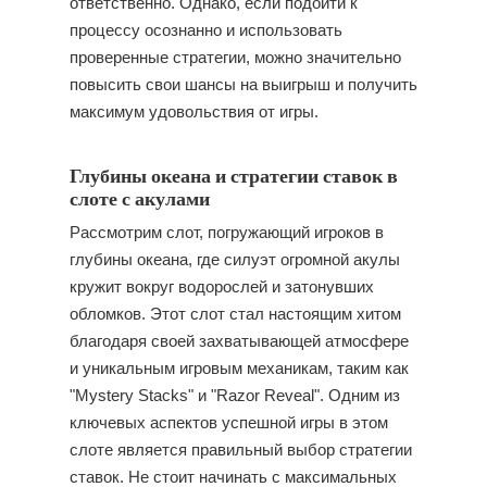
ответственно. Однако, если подойти к
процессу осознанно и использовать
проверенные стратегии, можно значительно
повысить свои шансы на выигрыш и получить
максимум удовольствия от игры.
Глубины океана и стратегии ставок в
слоте с акулами
Рассмотрим слот, погружающий игроков в
глубины океана, где силуэт огромной акулы
кружит вокруг водорослей и затонувших
обломков. Этот слот стал настоящим хитом
благодаря своей захватывающей атмосфере
и уникальным игровым механикам, таким как
"Mystery Stacks" и "Razor Reveal". Одним из
ключевых аспектов успешной игры в этом
слоте является правильный выбор стратегии
ставок. Не стоит начинать с максимальных