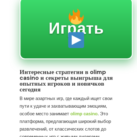
Играть
Интересные стратегии в olimp
casino и секреты выигрыша для
опытных игроков и новичков
сегодня
В мире азартных игр, где каждый ищет свои
пути к удаче и захватывающим эмоциям,
особое место занимает
olimp casino
. Это
платформа, предлагающая широкий выбор
развлечений, от классических слотов до
современных игр с живыми дилерами.