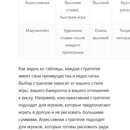
Агрессивная
Высокие
Высокий
Круп
ставки,
риск
быстрая игра
Мартингейл
Удвоение
Очень
Теор
ставки после
высокий
неогр
каждого
проигрыша
Как видно из таблицы, каждая стратегия
имеет свои преимущества и недостатки.
Выбор стратегии зависит от вашего стиля
игры, вашего банкролла и вашего отношения
к риску. Например, консервативная стратегия
подходит для игроков, которые предпочитают
играть в долгую и не рисковать большими
суммами. Агрессивная стратегия подходит
для игроков, которые готовы рисковать ради