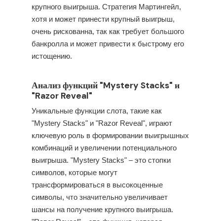
крупного выигрыша. Стратегия Мартингейл,
хотя и может принести крупный выигрыш,
очень рискованна, так как требует большого
банкролла и может привести к быстрому его
истощению.
Анализ функций "Mystery Stacks" и
"Razor Reveal"
Уникальные функции слота, такие как
"Mystery Stacks" и "Razor Reveal", играют
ключевую роль в формировании выигрышных
комбинаций и увеличении потенциального
выигрыша. "Mystery Stacks" – это стопки
символов, которые могут
трансформироваться в высокоценные
символы, что значительно увеличивает
шансы на получение крупного выигрыша.