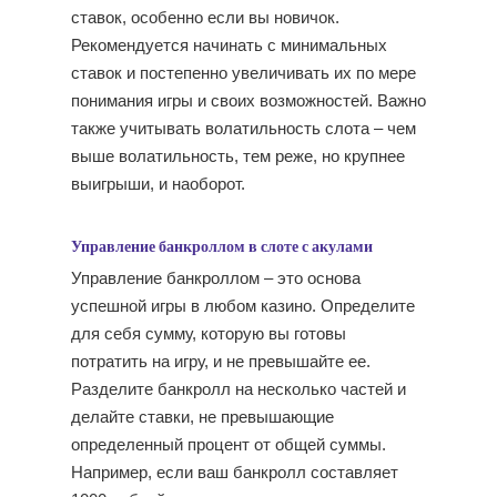
ставок, особенно если вы новичок.
Рекомендуется начинать с минимальных
ставок и постепенно увеличивать их по мере
понимания игры и своих возможностей. Важно
также учитывать волатильность слота – чем
выше волатильность, тем реже, но крупнее
выигрыши, и наоборот.
Управление банкроллом в слоте с акулами
Управление банкроллом – это основа
успешной игры в любом казино. Определите
для себя сумму, которую вы готовы
потратить на игру, и не превышайте ее.
Разделите банкролл на несколько частей и
делайте ставки, не превышающие
определенный процент от общей суммы.
Например, если ваш банкролл составляет