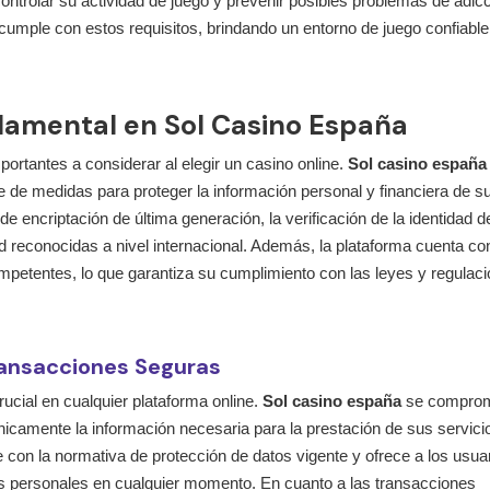
ntrolar su actividad de juego y prevenir posibles problemas de adicc
mple con estos requisitos, brindando un entorno de juego confiable
damental en Sol Casino España
ortantes a considerar al elegir un casino online.
Sol casino españa
de medidas para proteger la información personal y financiera de s
e encriptación de última generación, la verificación de la identidad d
 reconocidas a nivel internacional. Además, la plataforma cuenta co
mpetentes, lo que garantiza su cumplimiento con las leyes y regulac
ransacciones Seguras
ucial en cualquier plataforma online.
Sol casino españa
se compro
únicamente la información necesaria para la prestación de sus servici
 con la normativa de protección de datos vigente y ofrece a los usua
atos personales en cualquier momento. En cuanto a las transacciones