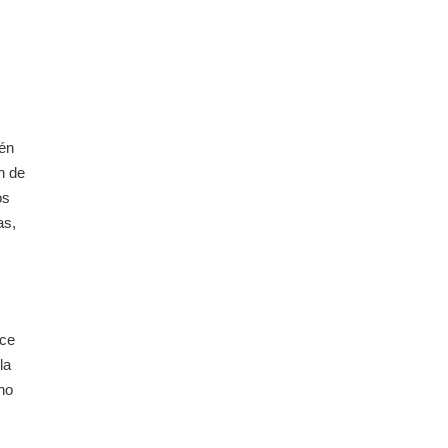
ién
n de
os
as,
ce
la
ino