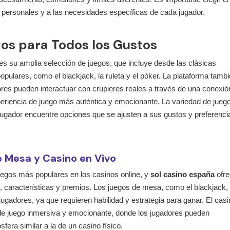
 personales y a las necesidades específicas de cada jugador.
os para Todos los Gustos
es su amplia selección de juegos, que incluye desde las clásicas
ulares, como el blackjack, la ruleta y el póker. La plataforma tamb
ores pueden interactuar con crupieres reales a través de una conexió
experiencia de juego más auténtica y emocionante. La variedad de jueg
ugador encuentre opciones que se ajusten a sus gustos y preferenci
 Mesa y Casino en Vivo
uegos más populares en los casinos online, y
sol casino españa
ofre
s, características y premios. Los juegos de mesa, como el blackjack, 
jugadores, ya que requieren habilidad y estrategia para ganar. El cas
de juego inmersiva y emocionante, donde los jugadores pueden
sfera similar a la de un casino físico.