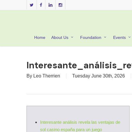
Skip
twitter
facebook
linkedin
instagram
to
main
content
Home
About Us
Foundation
Events
Interesante_análisis_
By
Leo Therrien
Tuesday June 30th, 2026
Interesante análisis revela las ventajas de
sol casino españa para un juego