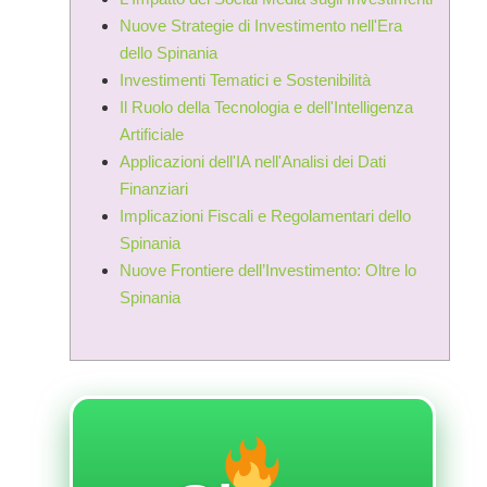
Nuove Strategie di Investimento nell'Era
dello Spinania
Investimenti Tematici e Sostenibilità
Il Ruolo della Tecnologia e dell'Intelligenza
Artificiale
Applicazioni dell'IA nell'Analisi dei Dati
Finanziari
Implicazioni Fiscali e Regolamentari dello
Spinania
Nuove Frontiere dell’Investimento: Oltre lo
Spinania