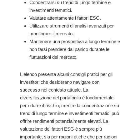
Concentrarsi su trend di lungo termine e
investimenti tematici.
Valutare attentamente i fattori ESG.
Utilizzare strumenti di analisi avanzati per
monitorare il mercato.
Mantenere una prospettiva a lungo termine e
non farsi prendere dal panico durante le
fluttuazioni del mercato.
L'elenco presenta alcuni consigli pratici per gli
investitori che desiderano navigare con
successo nel contesto attuale. La
diversificazione del portafoglio è fondamentale
per ridurre il rischio, mentre la concentrazione su
trend di lungo termine e investimenti tematici può
offrire rendimenti potenzialmente elevati. La
valutazione dei fattori ESG è sempre più
importante, sia per ragioni etiche che per ragioni