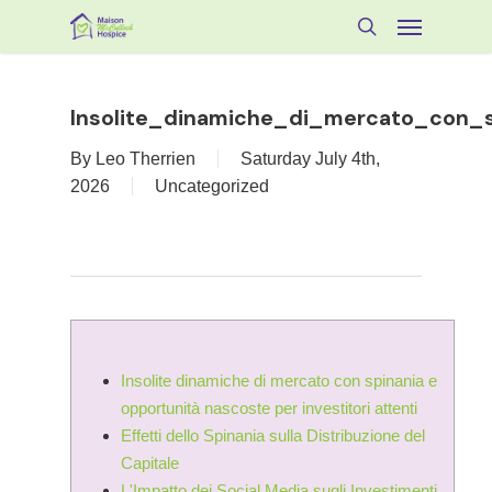
Skip
Menu
to
search
main
content
Insolite_dinamiche_di_mercato_con_s
By
Leo Therrien
Saturday July 4th,
2026
Uncategorized
Insolite dinamiche di mercato con spinania e
opportunità nascoste per investitori attenti
Effetti dello Spinania sulla Distribuzione del
Capitale
L'Impatto dei Social Media sugli Investimenti