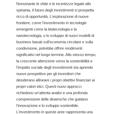
Nonostante le sfide e le incertezze legate allo
spinania, il futuro degli investimenti si prospetta
ricco di opportunità. L'esplorazione di nuove
frontiere, come l'investimento in tecnologie
emergenti come la biotecnologia e la
nanotecnologia, o lo sviluppo di nuovi modelli di
business basati sull'economia circolare e sulla
condivisione, potrebbe offrire rendimenti
significativi nel lungo termine. Allo stesso tempo,
la crescente attenzione verso la sostenibilità e
l'impatto sociale degli investimenti sta aprendo
nuove prospettive per gli investitori che
desiderano allineare i propri obiettivi finanziari ai
propri valori etici. Questi nuovi approcci
richiedono un'attenta analisi e una profonda
comprensione delle dinamiche che guidano
l'innovazione e lo sviluppo sostenibile.
L'investimento in queste aree rappresenta una