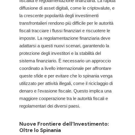
fiscalità e regolamentazione finanziaria. La rapida
diffusione di asset digitali, come le criptovalute, e
la crescente popolarità degli investimenti
transfrontalieri rendono più difficile per le autorità
fiscali tracciare i flussi finanziari e riscuotere le
imposte. La regolamentazione finanziaria deve
adattarsi a questi nuovi scenari, garantendo la
protezione degli investitori e la stabilità del
sistema finanziario. È necessario un approccio
coordinato a livello internazionale per affrontare
queste sfide e per evitare che lo spinania venga
utilizzato per attività illegali, come il riciclaggio di
denaro e l'evasione fiscale. Questo implica una
maggiore cooperazione tra le autorità fiscali e
regolamentari dei diversi paesi.
Nuove Frontiere dell’Investimento:
Oltre lo Spinania