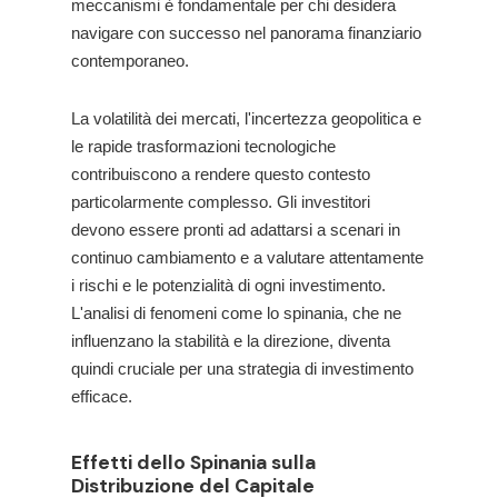
meccanismi è fondamentale per chi desidera
navigare con successo nel panorama finanziario
contemporaneo.
La volatilità dei mercati, l'incertezza geopolitica e
le rapide trasformazioni tecnologiche
contribuiscono a rendere questo contesto
particolarmente complesso. Gli investitori
devono essere pronti ad adattarsi a scenari in
continuo cambiamento e a valutare attentamente
i rischi e le potenzialità di ogni investimento.
L'analisi di fenomeni come lo spinania, che ne
influenzano la stabilità e la direzione, diventa
quindi cruciale per una strategia di investimento
efficace.
Effetti dello Spinania sulla
Distribuzione del Capitale