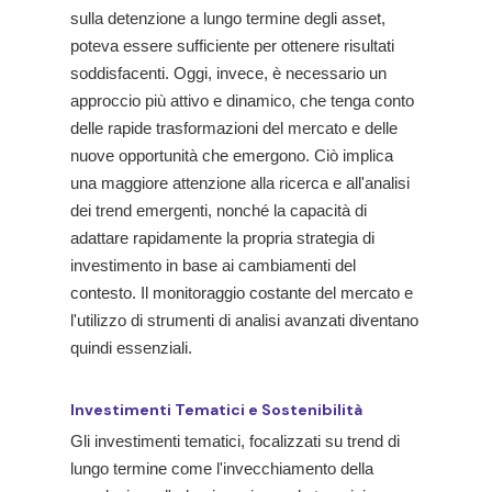
sulla detenzione a lungo termine degli asset,
poteva essere sufficiente per ottenere risultati
soddisfacenti. Oggi, invece, è necessario un
approccio più attivo e dinamico, che tenga conto
delle rapide trasformazioni del mercato e delle
nuove opportunità che emergono. Ciò implica
una maggiore attenzione alla ricerca e all'analisi
dei trend emergenti, nonché la capacità di
adattare rapidamente la propria strategia di
investimento in base ai cambiamenti del
contesto. Il monitoraggio costante del mercato e
l'utilizzo di strumenti di analisi avanzati diventano
quindi essenziali.
Investimenti Tematici e Sostenibilità
Gli investimenti tematici, focalizzati su trend di
lungo termine come l'invecchiamento della