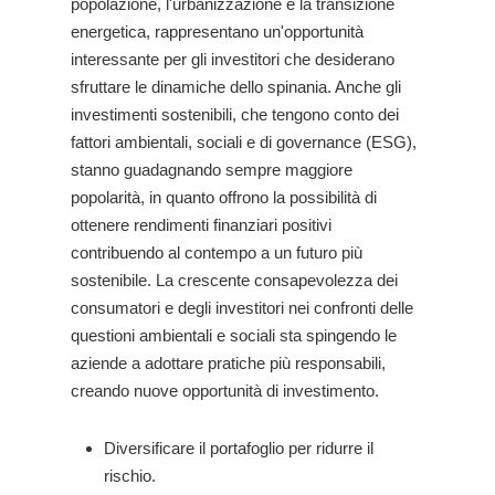
popolazione, l'urbanizzazione e la transizione
energetica, rappresentano un'opportunità
interessante per gli investitori che desiderano
sfruttare le dinamiche dello spinania. Anche gli
investimenti sostenibili, che tengono conto dei
fattori ambientali, sociali e di governance (ESG),
stanno guadagnando sempre maggiore
popolarità, in quanto offrono la possibilità di
ottenere rendimenti finanziari positivi
contribuendo al contempo a un futuro più
sostenibile. La crescente consapevolezza dei
consumatori e degli investitori nei confronti delle
questioni ambientali e sociali sta spingendo le
aziende a adottare pratiche più responsabili,
creando nuove opportunità di investimento.
Diversificare il portafoglio per ridurre il
rischio.