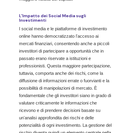
L'Impatto dei Social Media sugli
Investimenti
I social media e le piattaforme di investimento
online hanno democratizzato l'accesso ai
mercati finanziari, consentendo anche a piccoli
investitori di partecipare a opportunità che in
passato erano riservate a istituzioni e
professionisti. Questa maggiore partecipazione,
tuttavia, comporta anche dei rischi, come la
diffusione di informazioni errate o fuorvianti e la
possibilità di manipolazioni di mercato. È
fondamentale che gli investitori siano in grado di
valutare criticamente le informazioni che
ricevono e di prendere decisioni basate su
un'analisi approfondita dei rischi e delle
potenzialità di ogni investimento. La gestione del
rischio diventa quindi un elemento centrale nella