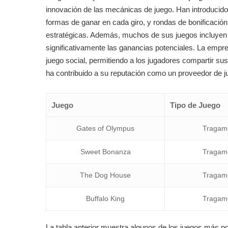
innovación de las mecánicas de juego. Han introducido
formas de ganar en cada giro, y rondas de bonificación
estratégicas. Además, muchos de sus juegos incluyen 
significativamente las ganancias potenciales. La empr
juego social, permitiendo a los jugadores compartir sus
ha contribuido a su reputación como un proveedor de jue
Juego
Tipo de Juego
Gates of Olympus
Tragam
Sweet Bonanza
Tragam
The Dog House
Tragam
Buffalo King
Tragam
La tabla anterior muestra algunos de los juegos más po