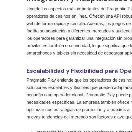
Uno de los aspectos más importantes de Pragmatic Pla
operadores de casinos en línea. Ofrecen una API robust
web de forma rápida y sencilla. Además, los juegos de
facilita su adaptación a diferentes mercados y audien
los operadores para garantizar una integración sin pro
móviles es también una prioridad, lo que significa que 
smartphones y tablets sin necesidad de descargar apli
Escalabilidad y Flexibilidad para Op
Pragmatic Play entiende que los operadores de casinos 
soluciones escalables y flexibles que pueden adaptars
pequeño o un operador global, Pragmatic Play puede pr
necesidades específicas. La empresa también ofrece h
optimizar sus estrategias de promoción y a maximizar 
nuevas tendencias del mercado son factores clave que 