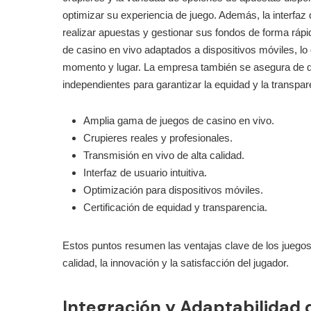
optimizar su experiencia de juego. Además, la interfaz d
realizar apuestas y gestionar sus fondos de forma rápi
de casino en vivo adaptados a dispositivos móviles, lo 
momento y lugar. La empresa también se asegura de qu
independientes para garantizar la equidad y la transpar
Amplia gama de juegos de casino en vivo.
Crupieres reales y profesionales.
Transmisión en vivo de alta calidad.
Interfaz de usuario intuitiva.
Optimización para dispositivos móviles.
Certificación de equidad y transparencia.
Estos puntos resumen las ventajas clave de los juego
calidad, la innovación y la satisfacción del jugador.
Integración y Adaptabilidad 