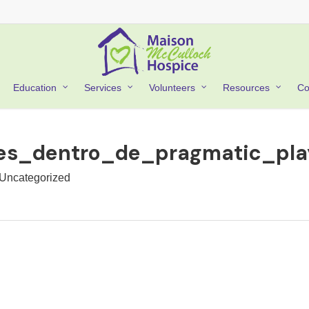
Co
Education
Services
Volunteers
Resources
ades_dentro_de_pragmatic_pl
Uncategorized