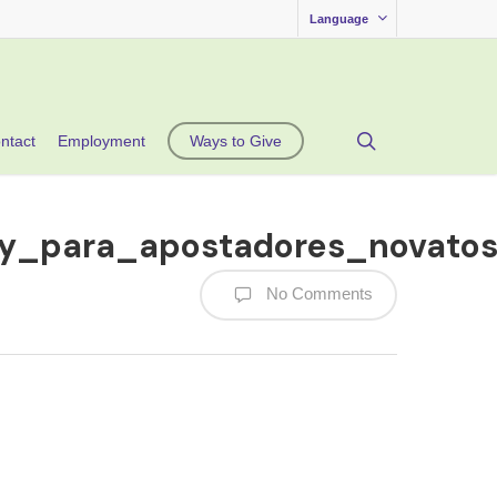
Language
search
ntact
Employment
Ways to Give
ay_para_apostadores_novato
No Comments