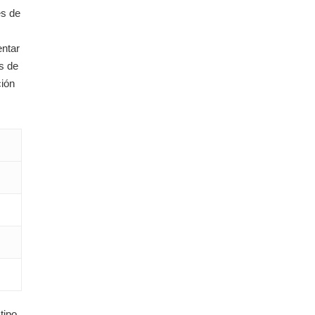
es de
entar
s de
ción
tipo,