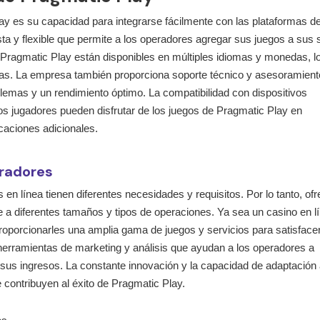
y es su capacidad para integrarse fácilmente con las plataformas de
a y flexible que permite a los operadores agregar sus juegos a sus s
 Pragmatic Play están disponibles en múltiples idiomas y monedas, l
cias. La empresa también proporciona soporte técnico y asesoramient
blemas y un rendimiento óptimo. La compatibilidad con dispositivos
los jugadores pueden disfrutar de los juegos de Pragmatic Play en
caciones adicionales.
eradores
en línea tienen diferentes necesidades y requisitos. Por lo tanto, of
e a diferentes tamaños y tipos de operaciones. Ya sea un casino en l
oporcionarles una amplia gama de juegos y servicios para satisface
erramientas de marketing y análisis que ayudan a los operadores a
sus ingresos. La constante innovación y la capacidad de adaptación 
contribuyen al éxito de Pragmatic Play.