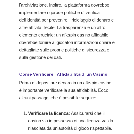
l'archiviazione. Inoltre, la piattaforma dovrebbe
implementare rigorose politiche di verifica
dell'identità per prevenire il riciclaggio di denaro e
altre attività illecite. La trasparenza è un altro
elemento cruciale: un afkspin casino affidabile
dovrebbe fornire ai giocatori informazioni chiare e
dettagliate sulle proprie politiche di sicurezza e
sulla gestione dei dati.
Come Verificare l’Affidabilità di un Casino
Prima di depositare denaro in un afkspin casino,
è importante verificare la sua affidabilità. Ecco
alcuni passaggi che è possibile seguire:
Verificare la licenza:
Assicurarsi che il
casino sia in possesso di una licenza valida
rilasciata da un'autorità di gioco rispettabile.