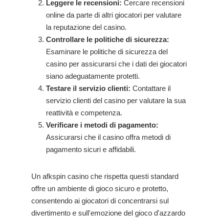
Leggere le recensioni:
Cercare recensioni
online da parte di altri giocatori per valutare
la reputazione del casino.
Controllare le politiche di sicurezza:
Esaminare le politiche di sicurezza del
casino per assicurarsi che i dati dei giocatori
siano adeguatamente protetti.
Testare il servizio clienti:
Contattare il
servizio clienti del casino per valutare la sua
reattività e competenza.
Verificare i metodi di pagamento:
Assicurarsi che il casino offra metodi di
pagamento sicuri e affidabili.
Un afkspin casino che rispetta questi standard
offre un ambiente di gioco sicuro e protetto,
consentendo ai giocatori di concentrarsi sul
divertimento e sull'emozione del gioco d'azzardo