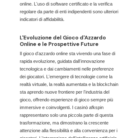
online. L'uso di software certificato e la verifica
regolare da parte di enti indipendenti sono ulteriori
indicatori di affidabilità.
L'Evoluzione del Gioco d'Azzardo
Online e le Prospettive Future
Il gioco d'azzardo online sta vivendo una fase di
rapida evoluzione, guidata dall'innovazione
tecnologica e dai cambiamenti nelle preferenze
dei giocatori. L'emergere di tecnologie come la
realtà virtuale, la realtà aumentata e la blockchain
sta aprendo nuove frontiere per l'industria del
gioco, offrendo esperienze di gioco sempre più
immersive e coinvolgenti. I casinò afkspin
rappresentano solo una piccola parte di questa
trasformazione, ma dimostrano la crescente
attenzione alla flessibilità e alla convenienza per i