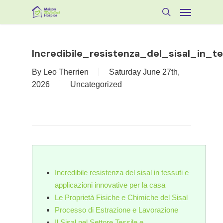
Skip
Menu
to
search
main
content
Incredibile_resistenza_del_sisal_in_t
By
Leo Therrien
Saturday June 27th,
2026
Uncategorized
Incredibile resistenza del sisal in tessuti e
applicazioni innovative per la casa
Le Proprietà Fisiche e Chimiche del Sisal
Processo di Estrazione e Lavorazione
Il Sisal nel Settore Tessile e