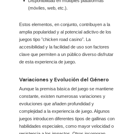
Disponibilidad en múltiples plataformas
(móviles, web, etc.).
Estos elementos, en conjunto, contribuyen a la
amplia popularidad y al potencial adictivo de los
juegos tipo "chicken road casino". La
accesibilidad y la facilidad de uso son factores
clave que permiten a un público diverso disfrutar
de esta experiencia de juego.
Variaciones y Evolución del Género
Aunque la premisa básica del juego se mantiene
constante, existen numerosas variaciones y
evoluciones que añaden profundidad y
complejidad a la experiencia de juego. Algunos
juegos introducen diferentes tipos de gallinas con
habilidades especiales, como mayor velocidad o
resistencia a los impactos. Otros incorporan