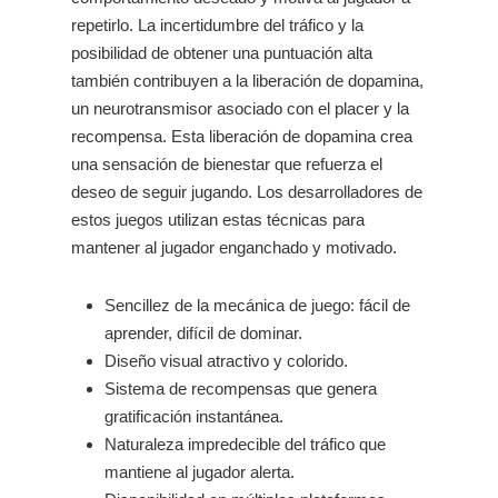
repetirlo. La incertidumbre del tráfico y la
posibilidad de obtener una puntuación alta
también contribuyen a la liberación de dopamina,
un neurotransmisor asociado con el placer y la
recompensa. Esta liberación de dopamina crea
una sensación de bienestar que refuerza el
deseo de seguir jugando. Los desarrolladores de
estos juegos utilizan estas técnicas para
mantener al jugador enganchado y motivado.
Sencillez de la mecánica de juego: fácil de
aprender, difícil de dominar.
Diseño visual atractivo y colorido.
Sistema de recompensas que genera
gratificación instantánea.
Naturaleza impredecible del tráfico que
mantiene al jugador alerta.