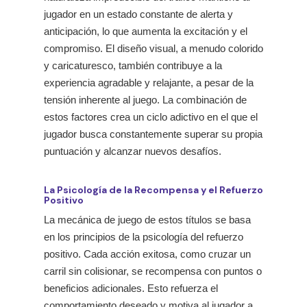
jugador en un estado constante de alerta y
anticipación, lo que aumenta la excitación y el
compromiso. El diseño visual, a menudo colorido
y caricaturesco, también contribuye a la
experiencia agradable y relajante, a pesar de la
tensión inherente al juego. La combinación de
estos factores crea un ciclo adictivo en el que el
jugador busca constantemente superar su propia
puntuación y alcanzar nuevos desafíos.
La Psicología de la Recompensa y el Refuerzo
Positivo
La mecánica de juego de estos títulos se basa
en los principios de la psicología del refuerzo
positivo. Cada acción exitosa, como cruzar un
carril sin colisionar, se recompensa con puntos o
beneficios adicionales. Esto refuerza el
comportamiento deseado y motiva al jugador a