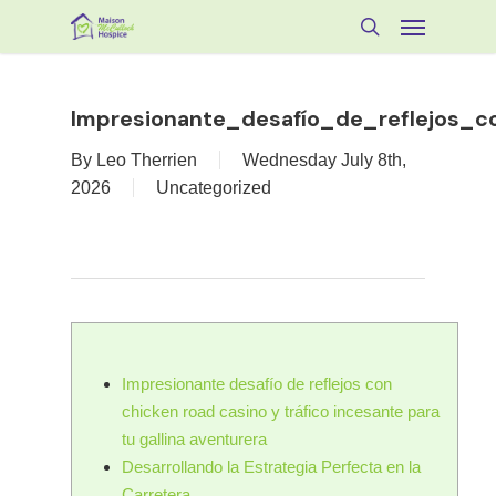
Skip
Menu
to
search
main
content
Impresionante_desafío_de_reflejos_c
By
Leo Therrien
Wednesday July 8th,
2026
Uncategorized
Impresionante desafío de reflejos con
chicken road casino y tráfico incesante para
tu gallina aventurera
Desarrollando la Estrategia Perfecta en la
Carretera