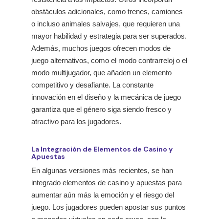
obstáculos adicionales, como trenes, camiones
o incluso animales salvajes, que requieren una
mayor habilidad y estrategia para ser superados.
Además, muchos juegos ofrecen modos de
juego alternativos, como el modo contrarreloj o el
modo multijugador, que añaden un elemento
competitivo y desafiante. La constante
innovación en el diseño y la mecánica de juego
garantiza que el género siga siendo fresco y
atractivo para los jugadores.
La Integración de Elementos de Casino y
Apuestas
En algunas versiones más recientes, se han
integrado elementos de casino y apuestas para
aumentar aún más la emoción y el riesgo del
juego. Los jugadores pueden apostar sus puntos