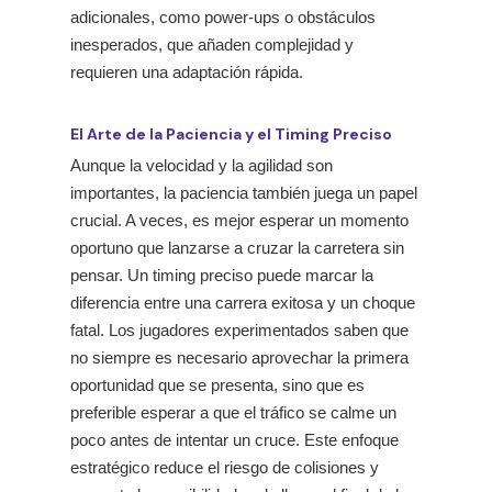
adicionales, como power-ups o obstáculos
inesperados, que añaden complejidad y
requieren una adaptación rápida.
El Arte de la Paciencia y el Timing Preciso
Aunque la velocidad y la agilidad son
importantes, la paciencia también juega un papel
crucial. A veces, es mejor esperar un momento
oportuno que lanzarse a cruzar la carretera sin
pensar. Un timing preciso puede marcar la
diferencia entre una carrera exitosa y un choque
fatal. Los jugadores experimentados saben que
no siempre es necesario aprovechar la primera
oportunidad que se presenta, sino que es
preferible esperar a que el tráfico se calme un
poco antes de intentar un cruce. Este enfoque
estratégico reduce el riesgo de colisiones y