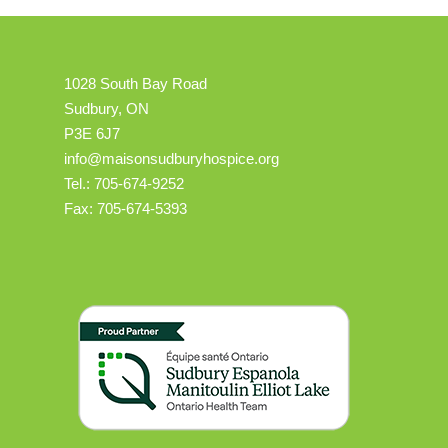
1028 South Bay Road
Sudbury, ON
P3E 6J7
info@maisonsudburyhospice.org
Tel.: 705-674-9252
Fax: 705-674-5393