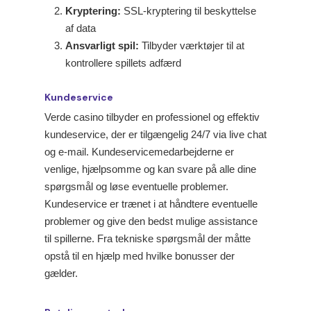
Kryptering:
SSL-kryptering til beskyttelse
af data
Ansvarligt spil:
Tilbyder værktøjer til at
kontrollere spillets adfærd
Kundeservice
Verde casino tilbyder en professionel og effektiv
kundeservice, der er tilgængelig 24/7 via live chat
og e-mail. Kundeservicemedarbejderne er
venlige, hjælpsomme og kan svare på alle dine
spørgsmål og løse eventuelle problemer.
Kundeservice er trænet i at håndtere eventuelle
problemer og give den bedst mulige assistance
til spillerne. Fra tekniske spørgsmål der måtte
opstå til en hjælp med hvilke bonusser der
gælder.