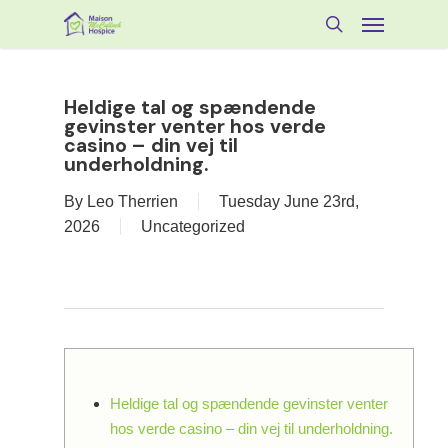
Skip
Menu
to
search
main
content
Heldige tal og spændende
gevinster venter hos verde
casino – din vej til
underholdning.
By
Leo Therrien
Tuesday June 23rd,
2026
Uncategorized
Heldige tal og spændende gevinster venter
hos verde casino – din vej til underholdning.