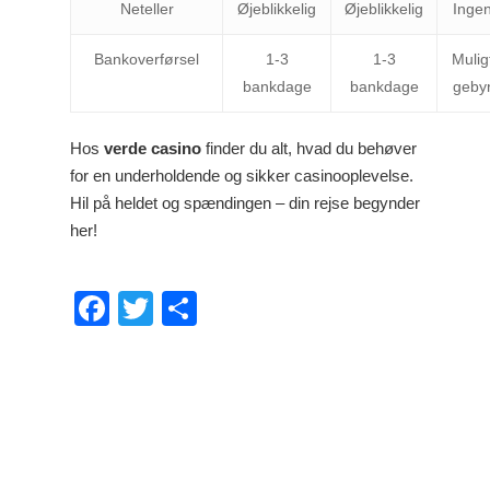
Neteller
Øjeblikkelig
Øjeblikkelig
Inge
Bankoverførsel
1-3
1-3
Mulig
bankdage
bankdage
geby
Hos
verde casino
finder du alt, hvad du behøver
for en underholdende og sikker casinooplevelse.
Hil på heldet og spændingen – din rejse begynder
her!
Facebook
Twitter
Share