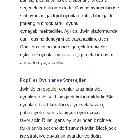
seçenekler bulunmaktadır. Casino oyuncuları ise
slot oyunları, jackpot oyunları, rulet, blackjack,
poker gibi birçok farklı oyunu
oynayabilmektedirler. Ayrıca, 1win platformunda
canlı casino deneyimi de yaşanabilmektedir.
Canlı casino bölümünde, gerçek krupiyeler
eşliğinde oyunlar oynanarak, gerçek bir casino
atmosferi yaşanabilir.
Popüler Oyunlar ve Stratejiler
1win'de en popüler oyunlar arasında slot
oyunları, rulet ve blackjack bulunmaktadır. Slot
oyunları, basit kuralları ve yüksek kazanç
potansiyeli nedeniyle birçok oyuncunun
favorisidir. Rulet, şans oyunlarından biridir ve
farklı bahis seçenekleri sunmaktadır. Blackjack
ise stratejiye dayalı bir oyundur ve doğru