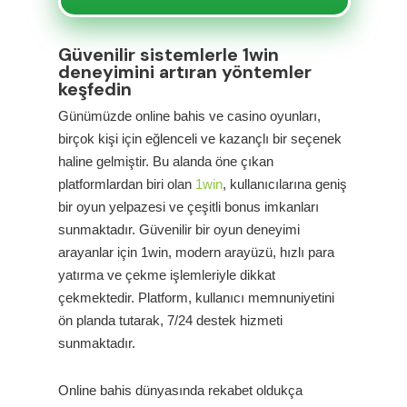
Güvenilir sistemlerle 1win
deneyimini artıran yöntemler
keşfedin
Günümüzde online bahis ve casino oyunları,
birçok kişi için eğlenceli ve kazançlı bir seçenek
haline gelmiştir. Bu alanda öne çıkan
platformlardan biri olan
1win
, kullanıcılarına geniş
bir oyun yelpazesi ve çeşitli bonus imkanları
sunmaktadır. Güvenilir bir oyun deneyimi
arayanlar için 1win, modern arayüzü, hızlı para
yatırma ve çekme işlemleriyle dikkat
çekmektedir. Platform, kullanıcı memnuniyetini
ön planda tutarak, 7/24 destek hizmeti
sunmaktadır.
Online bahis dünyasında rekabet oldukça