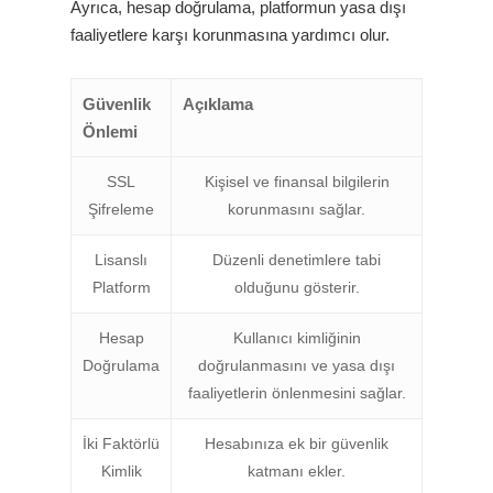
Ayrıca, hesap doğrulama, platformun yasa dışı
faaliyetlere karşı korunmasına yardımcı olur.
Güvenlik
Açıklama
Önlemi
SSL
Kişisel ve finansal bilgilerin
Şifreleme
korunmasını sağlar.
Lisanslı
Düzenli denetimlere tabi
Platform
olduğunu gösterir.
Hesap
Kullanıcı kimliğinin
Doğrulama
doğrulanmasını ve yasa dışı
faaliyetlerin önlenmesini sağlar.
İki Faktörlü
Hesabınıza ek bir güvenlik
Kimlik
katmanı ekler.