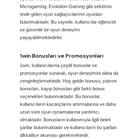
Microgaming, Evolution Gaming gibi sektörün
önde gelen oyun sağlayıcılarının oyunları
bulunmaktadır. Bu sayede, kullanıcılar eğlenceli
ve güvenilir bir oyun deneyimi
yaşayabilmektedirler.
1win Bonusları ve Promosyonları
1win, kullanıcılarına çeşitli bonuslar ve
promosyonlar sunarak, oyun deneyimini daha da
zenginleştirmektedir. Hoş geldin bonusu, yatırım
bonusları, kayıp bonusları gibi farklı bonus
seçenekleri bulunmaktadır. Bu bonuslar,
kullanıcıların kazançlarını artırmalarına ve daha
uzun süre oyun oynamalarına yardımcı
olmaktadır. Bonusların kullanımıyla ilgili belirli
şartlar bulunmaktadır ve kullanıcıların bu şartları
dikkatlice okuması gerekmektedir.