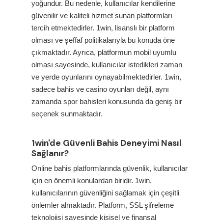
yoğundur. Bu nedenle, kullanıcılar kendilerine
güvenilir ve kaliteli hizmet sunan platformları
tercih etmektedirler. 1win, lisanslı bir platform
olması ve şeffaf politikalarıyla bu konuda öne
çıkmaktadır. Ayrıca, platformun mobil uyumlu
olması sayesinde, kullanıcılar istedikleri zaman
ve yerde oyunlarını oynayabilmektedirler. 1win,
sadece bahis ve casino oyunları değil, aynı
zamanda spor bahisleri konusunda da geniş bir
seçenek sunmaktadır.
1win'de Güvenli Bahis Deneyimi Nasıl
Sağlanır?
Online bahis platformlarında güvenlik, kullanıcılar
için en önemli konulardan biridir. 1win,
kullanıcılarının güvenliğini sağlamak için çeşitli
önlemler almaktadır. Platform, SSL şifreleme
teknolojisi sayesinde kişisel ve finansal