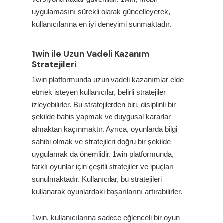
uygulamasını sürekli olarak güncelleyerek,
kullanıcılarına en iyi deneyimi sunmaktadır.
1win ile Uzun Vadeli Kazanım
Stratejileri
1win platformunda uzun vadeli kazanımlar elde
etmek isteyen kullanıcılar, belirli stratejiler
izleyebilirler. Bu stratejilerden biri, disiplinli bir
şekilde bahis yapmak ve duygusal kararlar
almaktan kaçınmaktır. Ayrıca, oyunlarda bilgi
sahibi olmak ve stratejileri doğru bir şekilde
uygulamak da önemlidir. 1win platformunda,
farklı oyunlar için çeşitli stratejiler ve ipuçları
sunulmaktadır. Kullanıcılar, bu stratejileri
kullanarak oyunlardaki başarılarını artırabilirler.
1win, kullanıcılarına sadece eğlenceli bir oyun