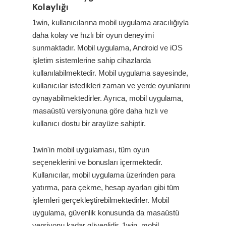
Kolaylığı
1win, kullanıcılarına mobil uygulama aracılığıyla
daha kolay ve hızlı bir oyun deneyimi
sunmaktadır. Mobil uygulama, Android ve iOS
işletim sistemlerine sahip cihazlarda
kullanılabilmektedir. Mobil uygulama sayesinde,
kullanıcılar istedikleri zaman ve yerde oyunlarını
oynayabilmektedirler. Ayrıca, mobil uygulama,
masaüstü versiyonuna göre daha hızlı ve
kullanıcı dostu bir arayüze sahiptir.
1win'in mobil uygulaması, tüm oyun
seçeneklerini ve bonusları içermektedir.
Kullanıcılar, mobil uygulama üzerinden para
yatırma, para çekme, hesap ayarları gibi tüm
işlemleri gerçekleştirebilmektedirler. Mobil
uygulama, güvenlik konusunda da masaüstü
versiyonu kadar güvenlidir. 1win, mobil