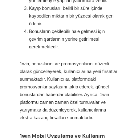
yöntemleriyle yapılan yatırımlara verilir.
Kayıp bonusları, belirli bir süre içinde
kaybedilen miktarın bir yüzdesi olarak geri
ödenir.
Bonusların çekilebilir hale gelmesi için
çevrim şartlarının yerine getirilmesi
gerekmektedir.
1win, bonuslarını ve promosyonlarını düzenli
olarak güncelleyerek, kullanıcılarına yeni fırsatlar
sunmaktadır. Kullanıcılar, platformdaki
promosyonlar sayfasını takip ederek, güncel
bonuslardan haberdar olabilirler. Ayrıca, 1win
platformu zaman zaman özel turnuvalar ve
yarışmalar da düzenleyerek, kullanıcılarına
ekstra kazanç fırsatları sunmaktadır.
1win Mobil Uygulama ve Kullanım