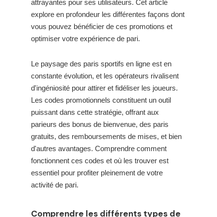
attrayantes pour ses utilisateurs. Cet article
explore en profondeur les différentes façons dont
vous pouvez bénéficier de ces promotions et
optimiser votre expérience de pari.
Le paysage des paris sportifs en ligne est en
constante évolution, et les opérateurs rivalisent
d'ingéniosité pour attirer et fidéliser les joueurs.
Les codes promotionnels constituent un outil
puissant dans cette stratégie, offrant aux
parieurs des bonus de bienvenue, des paris
gratuits, des remboursements de mises, et bien
d'autres avantages. Comprendre comment
fonctionnent ces codes et où les trouver est
essentiel pour profiter pleinement de votre
activité de pari.
Comprendre les différents types de