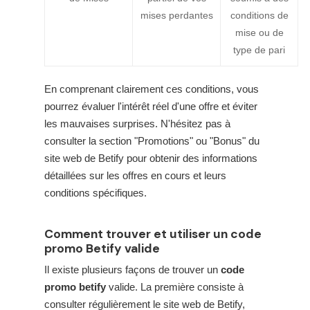
mises perdantes
conditions de
mise ou de
type de pari
En comprenant clairement ces conditions, vous
pourrez évaluer l'intérêt réel d'une offre et éviter
les mauvaises surprises. N'hésitez pas à
consulter la section "Promotions" ou "Bonus" du
site web de Betify pour obtenir des informations
détaillées sur les offres en cours et leurs
conditions spécifiques.
Comment trouver et utiliser un code
promo Betify valide
Il existe plusieurs façons de trouver un
code
promo betify
valide. La première consiste à
consulter régulièrement le site web de Betify,