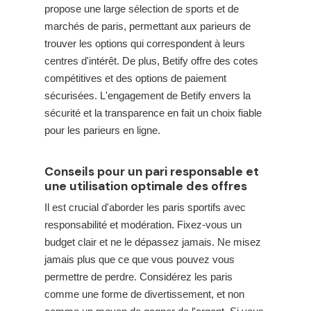
propose une large sélection de sports et de
marchés de paris, permettant aux parieurs de
trouver les options qui correspondent à leurs
centres d'intérêt. De plus, Betify offre des cotes
compétitives et des options de paiement
sécurisées. L'engagement de Betify envers la
sécurité et la transparence en fait un choix fiable
pour les parieurs en ligne.
Conseils pour un pari responsable et
une utilisation optimale des offres
Il est crucial d'aborder les paris sportifs avec
responsabilité et modération. Fixez-vous un
budget clair et ne le dépassez jamais. Ne misez
jamais plus que ce que vous pouvez vous
permettre de perdre. Considérez les paris
comme une forme de divertissement, et non