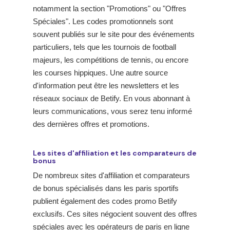
notamment la section "Promotions" ou "Offres
Spéciales". Les codes promotionnels sont
souvent publiés sur le site pour des événements
particuliers, tels que les tournois de football
majeurs, les compétitions de tennis, ou encore
les courses hippiques. Une autre source
d'information peut être les newsletters et les
réseaux sociaux de Betify. En vous abonnant à
leurs communications, vous serez tenu informé
des dernières offres et promotions.
Les sites d'affiliation et les comparateurs de
bonus
De nombreux sites d'affiliation et comparateurs
de bonus spécialisés dans les paris sportifs
publient également des codes promo Betify
exclusifs. Ces sites négocient souvent des offres
spéciales avec les opérateurs de paris en ligne