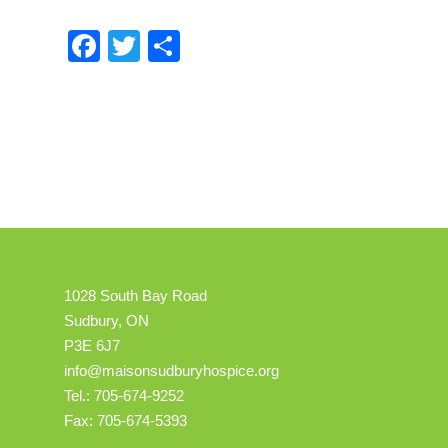
Facebook
Twitter
Share
1028 South Bay Road
Sudbury, ON
P3E 6J7
info@maisonsudburyhospice.org
Tel.: 705-674-9252
Fax: 705-674-5393