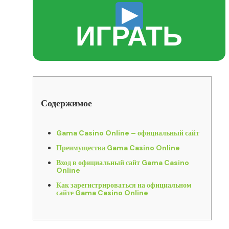
ИГРАТЬ
Содержимое
Gama Casino Online – официальный сайт
Преимущества Gama Casino Online
Вход в официальный сайт Gama Casino
Online
Как зарегистрироваться на официальном
сайте Gama Casino Online