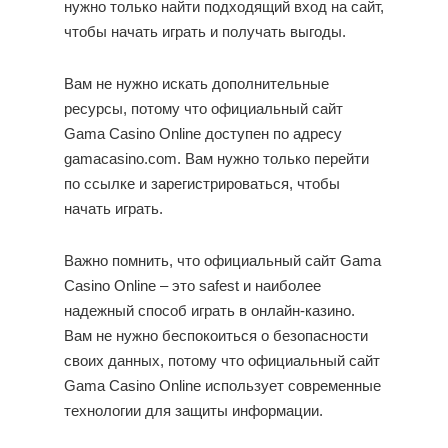
нужно только найти подходящий вход на сайт,
чтобы начать играть и получать выгоды.
Вам не нужно искать дополнительные
ресурсы, потому что официальный сайт
Gama Casino Online доступен по адресу
gamacasino.com. Вам нужно только перейти
по ссылке и зарегистрироваться, чтобы
начать играть.
Важно помнить, что официальный сайт Gama
Casino Online – это safest и наиболее
надежный способ играть в онлайн-казино.
Вам не нужно беспокоиться о безопасности
своих данных, потому что официальный сайт
Gama Casino Online использует современные
технологии для защиты информации.