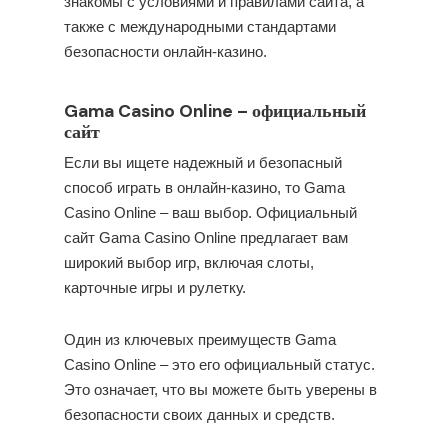
знакомы с условиями и правилами сайта, а
также с международными стандартами
безопасности онлайн-казино.
Gama Casino Online – официальный
сайт
Если вы ищете надежный и безопасный
способ играть в онлайн-казино, то Gama
Casino Online – ваш выбор. Официальный
сайт Gama Casino Online предлагает вам
широкий выбор игр, включая слоты,
карточные игры и рулетку.
Один из ключевых преимуществ Gama
Casino Online – это его официальный статус.
Это означает, что вы можете быть уверены в
безопасности своих данных и средств.