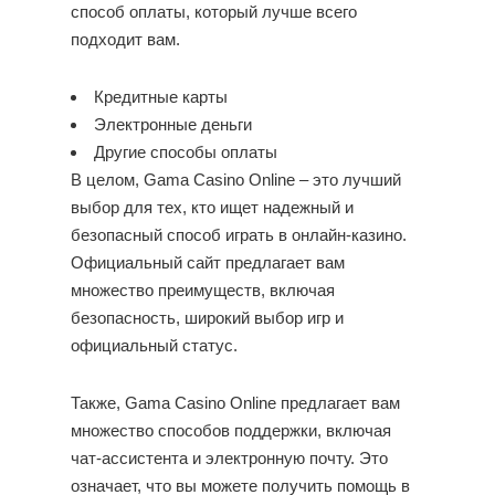
способ оплаты, который лучше всего
подходит вам.
Кредитные карты
Электронные деньги
Другие способы оплаты
В целом, Gama Casino Online – это лучший
выбор для тех, кто ищет надежный и
безопасный способ играть в онлайн-казино.
Официальный сайт предлагает вам
множество преимуществ, включая
безопасность, широкий выбор игр и
официальный статус.
Также, Gama Casino Online предлагает вам
множество способов поддержки, включая
чат-ассистента и электронную почту. Это
означает, что вы можете получить помощь в