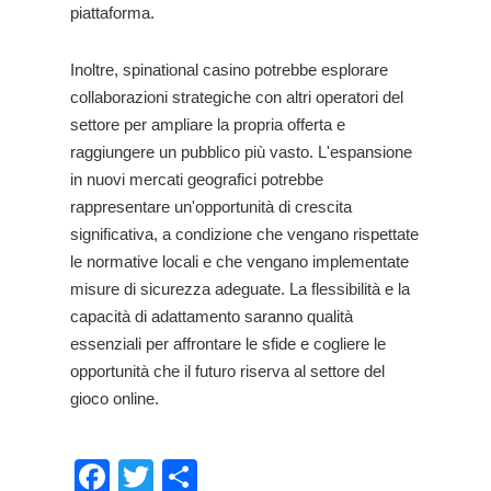
piattaforma.
Inoltre, spinational casino potrebbe esplorare
collaborazioni strategiche con altri operatori del
settore per ampliare la propria offerta e
raggiungere un pubblico più vasto. L'espansione
in nuovi mercati geografici potrebbe
rappresentare un'opportunità di crescita
significativa, a condizione che vengano rispettate
le normative locali e che vengano implementate
misure di sicurezza adeguate. La flessibilità e la
capacità di adattamento saranno qualità
essenziali per affrontare le sfide e cogliere le
opportunità che il futuro riserva al settore del
gioco online.
Facebook
Twitter
Share