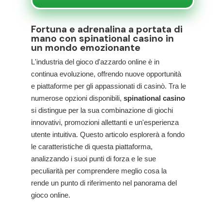
Fortuna e adrenalina a portata di
mano con spinational casino in
un mondo emozionante
L'industria del gioco d'azzardo online è in
continua evoluzione, offrendo nuove opportunità
e piattaforme per gli appassionati di casinò. Tra le
numerose opzioni disponibili,
spinational casino
si distingue per la sua combinazione di giochi
innovativi, promozioni allettanti e un'esperienza
utente intuitiva. Questo articolo esplorerà a fondo
le caratteristiche di questa piattaforma,
analizzando i suoi punti di forza e le sue
peculiarità per comprendere meglio cosa la
rende un punto di riferimento nel panorama del
gioco online.