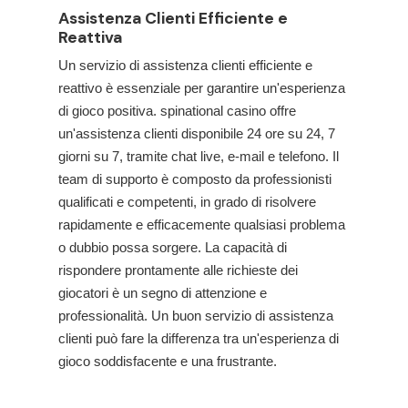
Assistenza Clienti Efficiente e
Reattiva
Un servizio di assistenza clienti efficiente e
reattivo è essenziale per garantire un'esperienza
di gioco positiva. spinational casino offre
un'assistenza clienti disponibile 24 ore su 24, 7
giorni su 7, tramite chat live, e-mail e telefono. Il
team di supporto è composto da professionisti
qualificati e competenti, in grado di risolvere
rapidamente e efficacemente qualsiasi problema
o dubbio possa sorgere. La capacità di
rispondere prontamente alle richieste dei
giocatori è un segno di attenzione e
professionalità. Un buon servizio di assistenza
clienti può fare la differenza tra un'esperienza di
gioco soddisfacente e una frustrante.