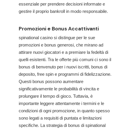
essenziale per prendere decisioni informate e
gestire il proprio bankroll in modo responsabile.
Promozioni e Bonus Accattivanti
spinational casino si distingue per le sue
promozioni e bonus generosi, che mirano ad
attirare nuovi giocatori e a premiare la fedeltà di
quelli esistenti. Tra le offerte più comuni ci sono il
bonus di benvenuto per i nuovi iscritti, bonus di
deposito, free spin e programmi di fidelizzazione.
Questi bonus possono aumentare
significativamente le probabilità di vincita e
prolungare il tempo di gioco. Tuttavia, è
importante leggere attentamente i termini e le
condizioni di ogni promozione, in quanto spesso
sono legati a requisiti di puntata e limitazioni
specifiche. La strategia di bonus di spinational