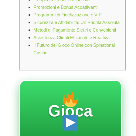
Promozioni e Bonus Accattivanti
Programmi di Fidelizzazione e VIP
Sicurezza e Affidabilità: Un Priorità Assoluta
Metodi di Pagamento Sicuri e Convenienti
Assistenza Clienti Efficiente e Reattiva
Il Futuro del Gioco Online con Spinational
Casino
Gioca