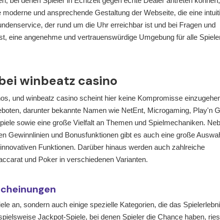
, bei denen Spieler in Echtzeit gegen echte Dealer antreten können,
e moderne und ansprechende Gestaltung der Webseite, die eine intuit
Kundenservice, der rund um die Uhr erreichbar ist und bei Fragen und
 ist, eine angenehme und vertrauenswürdige Umgebung für alle Spiele
 bei winbeatz casino
nos, und winbeatz casino scheint hier keine Kompromisse einzugehe
eboten, darunter bekannte Namen wie NetEnt, Microgaming, Play'n 
r Spiele sowie eine große Vielfalt an Themen und Spielmechaniken. Ne
en Gewinnlinien und Bonusfunktionen gibt es auch eine große Auswa
innovativen Funktionen. Darüber hinaus werden auch zahlreiche
Baccarat und Poker in verschiedenen Varianten.
rscheinungen
ele an, sondern auch einige spezielle Kategorien, die das Spielerlebn
elsweise Jackpot-Spiele, bei denen Spieler die Chance haben, ries