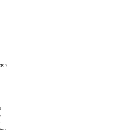
ngen
s
e
r
ber