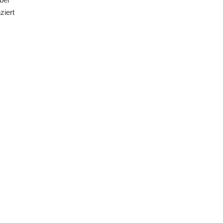
ziert