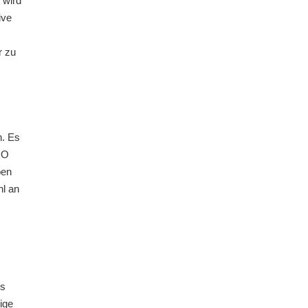
 wird
ive
r zu
n. Es
GO
ben
hl an
is
ige