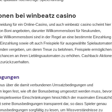
nen bei winbeatz casino
eidung für ein Online-Casino, und auch winbeatz casino scheint hier 
von Boni angeboten, darunter Willkommensboni für Neukunden,
ie Willkommensboni sind in der Regel an eine bestimmte Einzahlung
 Einzahlung sowie oft auch Freispiele für ausgewählte Spielautomaten
den vergeben, um deren Treue zu belohnen. Freispiele ermöglichen
nnchancen an ihren Lieblingsautomaten zu erhöhen. Cashback-Aktion
e zurückzuerhalten.
ngungen
Bonus über die damit verbundenen Umsatzbedingungen und
legen fest, wie oft der Bonusbetrag umgesetzt werden muss, bevor
ispielsweise Einschränkungen hinsichtlich der maximalen Einsatzh
gt seine Bonusbedingungen transparent dar, so dass Spieler genau
 Bonusbedingungen sorgfältig zu lesen, um Missverständnisse zu