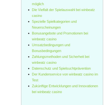
möglich
Die Vielfalt der Spielauswahl bei winbeatz
casino
Spezielle Spielkategorien und
Neuerscheinungen
Bonusangebote und Promotionen bei
winbeatz casino
Umsatzbedingungen und
Bonusbedingungen
Zahlungsmethoden und Sicherheit bei
winbeatz casino
Datenschutz und Spielsuchtprävention
Der Kundenservice von winbeatz casino im
Test
Zukünftige Entwicklungen und Innovationen
bei winbeatz casino