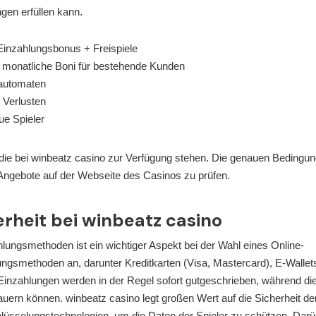
gen erfüllen kann.
inzahlungsbonus + Freispiele
 monatliche Boni für bestehende Kunden
lautomaten
 Verlusten
ue Spieler
 die bei winbeatz casino zur Verfügung stehen. Die genauen Bedingu
n Angebote auf der Webseite des Casinos zu prüfen.
heit bei winbeatz casino
ungsmethoden ist ein wichtiger Aspekt bei der Wahl eines Online-
lungsmethoden an, darunter Kreditkarten (Visa, Mastercard), E-Wallet
 Einzahlungen werden in der Regel sofort gutgeschrieben, während di
ern können. winbeatz casino legt großen Wert auf die Sicherheit de
üsselungstechnologien, um die Daten der Spieler zu schützen. Darü