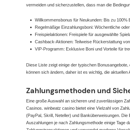
vermeiden und sicherzustellen, dass man die Bedingun
Willkommensbonus für Neukunden: Bis zu 100% E
Regelmäßige Einzahlungsboni: Wöchentliche oder
Freispielaktionen: Freispiele für ausgewählte Spie
Cashback-Aktionen: Teilweise Rückerstattung von
VIP-Programm: Exklusive Boni und Vorteile für tre
Diese Liste zeigt einige der typischen Bonusangebote,
können sich ändern, daher ist es wichtig, die aktuelle
Zahlungsmethoden und Sicher
Eine große Auswahl an sicheren und zuverlässigen Zahl
Casinos. winbeatz casino bietet eine Vielzahl von Zah
(PayPal, Skrill, Neteller) und Banküberweisungen. Die
Auszahlungen je nach Zahlungsmethode einige Tage dau
Zahlungstransaktionen und verwendet moderne Verschl