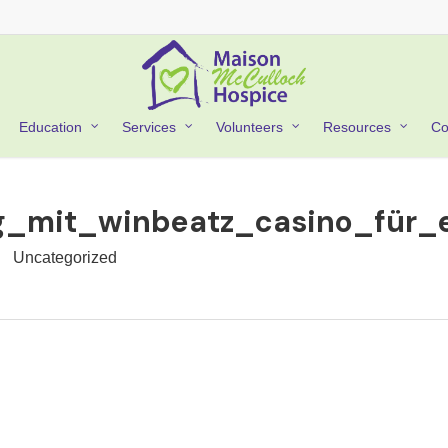
Co
Education
Services
Volunteers
Resources
g_mit_winbeatz_casino_für_ei
Uncategorized