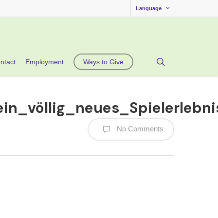
Language
search
ntact
Employment
Ways to Give
n_völlig_neues_Spielerlebni
No Comments