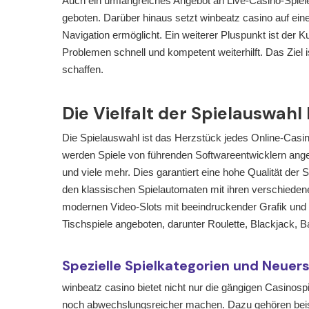
Auch ein umfangreiches Angebot an Live-Casino-Spielen
geboten. Darüber hinaus setzt winbeatz casino auf ein
Navigation ermöglicht. Ein weiterer Pluspunkt ist der 
Problemen schnell und kompetent weiterhilft. Das Ziel
schaffen.
Die Vielfalt der Spielauswahl
Die Spielauswahl ist das Herzstück jedes Online-Casi
werden Spiele von führenden Softwareentwicklern ang
und viele mehr. Dies garantiert eine hohe Qualität de
den klassischen Spielautomaten mit ihren verschieden
modernen Video-Slots mit beeindruckender Grafik und 
Tischspiele angeboten, darunter Roulette, Blackjack, 
Spezielle Spielkategorien und Neue
winbeatz casino bietet nicht nur die gängigen Casinospi
noch abwechslungsreicher machen. Dazu gehören beispi