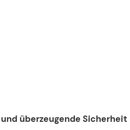
 und überzeugende Sicherheit