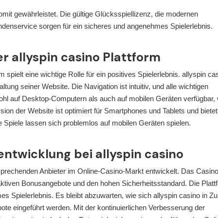
somit gewährleistet. Die gültige Glücksspiellizenz, die modernen
denservice sorgen für ein sicheres und angenehmes Spielerlebnis.
r allyspin casino Plattform
spielt eine wichtige Rolle für ein positives Spielerlebnis. allyspin ca
ung seiner Website. Die Navigation ist intuitiv, und alle wichtigen
owohl auf Desktop-Computern als auch auf mobilen Geräten verfügbar,
rsion der Website ist optimiert für Smartphones und Tablets und bietet
ie Spiele lassen sich problemlos auf mobilen Geräten spielen.
ntwicklung bei allyspin casino
ersprechenden Anbieter im Online-Casino-Markt entwickelt. Das Casin
traktiven Bonusangebote und den hohen Sicherheitsstandard. Die Platt
es Spielerlebnis. Es bleibt abzuwarten, wie sich allyspin casino in Zu
te eingeführt werden. Mit der kontinuierlichen Verbesserung der