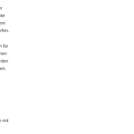
er
ote
sem
rfen.
h für
ohen
erden
en.
e mit