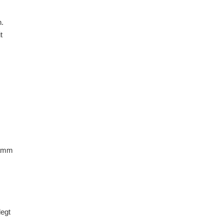
n.
t
ramm
legt