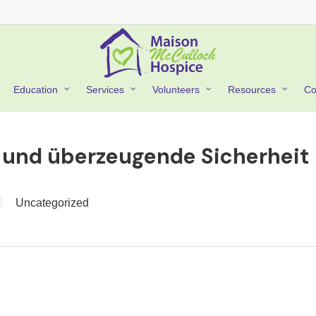
Co
Education
Services
Volunteers
Resources
 und überzeugende Sicherheit
Uncategorized