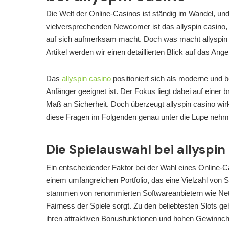
Die Welt der Online-Casinos ist ständig im Wandel, u
vielversprechenden Newcomer ist das allyspin casino, w
auf sich aufmerksam macht. Doch was macht allyspin 
Artikel werden wir einen detaillierten Blick auf das An
Das
allyspin casino
positioniert sich als moderne und b
Anfänger geeignet ist. Der Fokus liegt dabei auf einer
Maß an Sicherheit. Doch überzeugt allyspin casino wir
diese Fragen im Folgenden genau unter die Lupe nehm
Die Spielauswahl bei allyspin 
Ein entscheidender Faktor bei der Wahl eines Online-Ca
einem umfangreichen Portfolio, das eine Vielzahl von 
stammen von renommierten Softwareanbietern wie NetE
Fairness der Spiele sorgt. Zu den beliebtesten Slots g
ihren attraktiven Bonusfunktionen und hohen Gewinnch