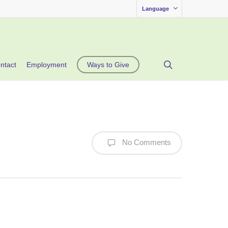
Language
search
ntact
Employment
Ways to Give
No Comments