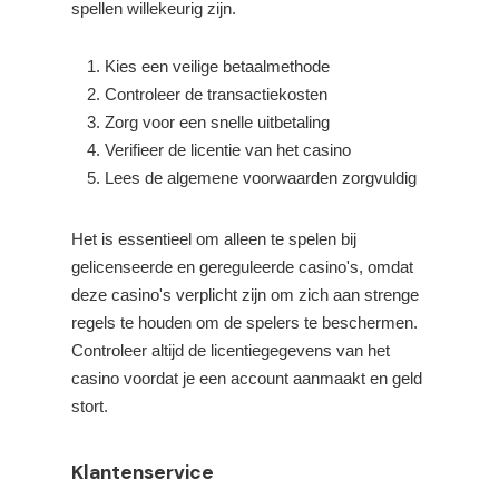
spellen willekeurig zijn.
Kies een veilige betaalmethode
Controleer de transactiekosten
Zorg voor een snelle uitbetaling
Verifieer de licentie van het casino
Lees de algemene voorwaarden zorgvuldig
Het is essentieel om alleen te spelen bij
gelicenseerde en gereguleerde casino's, omdat
deze casino's verplicht zijn om zich aan strenge
regels te houden om de spelers te beschermen.
Controleer altijd de licentiegegevens van het
casino voordat je een account aanmaakt en geld
stort.
Klantenservice