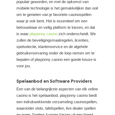
populair geworden, en met de opkomst van
mobiele technologie is het gemakkelijker dan ooit
om te genieten van je favoriete casinospellen
waar je ook bent. Het is essentieel om een
betrouwbaar en veilig platform te kiezen, en dat
is waar
playjonny casino
zich onderscheidt. We
zullen de beveiligingsmaatregelen, licenties,
spelselectie, klantenservice en de algehele
gebruikerservaring onder de loep nemen om te
bepalen of playjonny casino een goede keuze is
voor jou.
Spelaanbod en Software Providers
Een van de belangrijkste aspecten van elk online
casino is het spelaanbod. playjonny casino biedt
een indrukwekkende verzameling casinospellen,
waaronder slots, tafelspellen, live dealer spellen
en meer. Spelers kunnen kiezen uit een breed