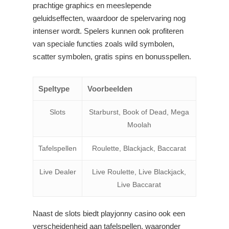
prachtige graphics en meeslepende
geluidseffecten, waardoor de spelervaring nog
intenser wordt. Spelers kunnen ook profiteren
van speciale functies zoals wild symbolen,
scatter symbolen, gratis spins en bonusspellen.
Speltype
Voorbeelden
Slots
Starburst, Book of Dead, Mega
Moolah
Tafelspellen
Roulette, Blackjack, Baccarat
Live Dealer
Live Roulette, Live Blackjack,
Live Baccarat
Naast de slots biedt playjonny casino ook een
verscheidenheid aan tafelspellen, waaronder