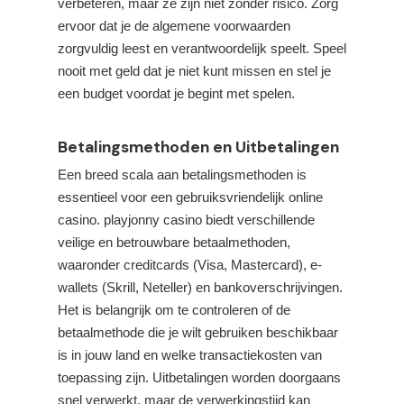
verbeteren, maar ze zijn niet zonder risico. Zorg
ervoor dat je de algemene voorwaarden
zorgvuldig leest en verantwoordelijk speelt. Speel
nooit met geld dat je niet kunt missen en stel je
een budget voordat je begint met spelen.
Betalingsmethoden en Uitbetalingen
Een breed scala aan betalingsmethoden is
essentieel voor een gebruiksvriendelijk online
casino. playjonny casino biedt verschillende
veilige en betrouwbare betaalmethoden,
waaronder creditcards (Visa, Mastercard), e-
wallets (Skrill, Neteller) en bankoverschrijvingen.
Het is belangrijk om te controleren of de
betaalmethode die je wilt gebruiken beschikbaar
is in jouw land en welke transactiekosten van
toepassing zijn. Uitbetalingen worden doorgaans
snel verwerkt, maar de verwerkingstijd kan