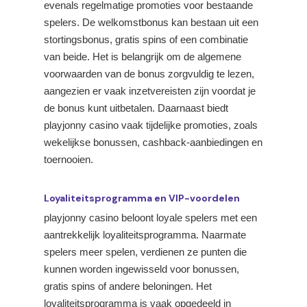
evenals regelmatige promoties voor bestaande
spelers. De welkomstbonus kan bestaan uit een
stortingsbonus, gratis spins of een combinatie
van beide. Het is belangrijk om de algemene
voorwaarden van de bonus zorgvuldig te lezen,
aangezien er vaak inzetvereisten zijn voordat je
de bonus kunt uitbetalen. Daarnaast biedt
playjonny casino vaak tijdelijke promoties, zoals
wekelijkse bonussen, cashback-aanbiedingen en
toernooien.
Loyaliteitsprogramma en VIP-voordelen
playjonny casino beloont loyale spelers met een
aantrekkelijk loyaliteitsprogramma. Naarmate
spelers meer spelen, verdienen ze punten die
kunnen worden ingewisseld voor bonussen,
gratis spins of andere beloningen. Het
loyaliteitsprogramma is vaak opgedeeld in