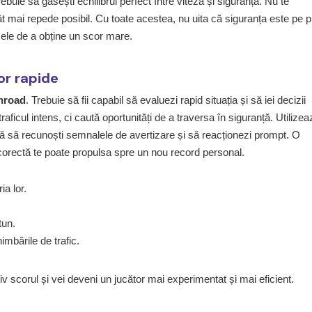
buie să găsești echilibrul perfect între viteză și siguranță. Nu te
t mai repede posibil. Cu toate acestea, nu uita că siguranța este pe p
sele de a obține un scor mare.
lor rapide
nroad
. Trebuie să fii capabil să evaluezi rapid situația și să iei decizii
raficul intens, ci caută oportunități de a traversa în siguranță. Utilizea
ață să recunoști semnalele de avertizare și să reacționezi prompt. O
 corectă te poate propulsa spre un nou record personal.
ia lor.
tun.
imbările de trafic.
iv scorul și vei deveni un jucător mai experimentat și mai eficient.