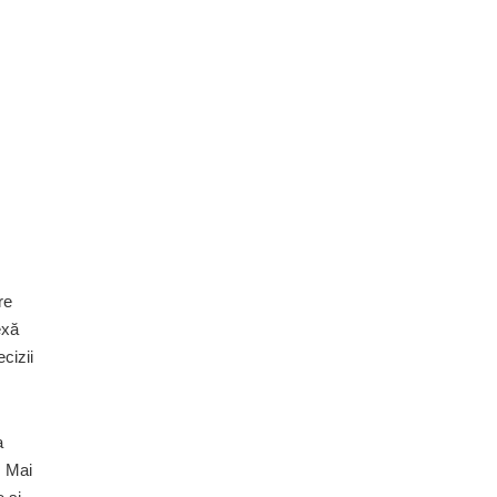
re
exă
cizii
a
. Mai