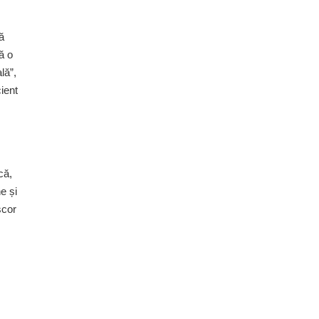
ă
ă o
lă”,
cient
că,
ne și
scor