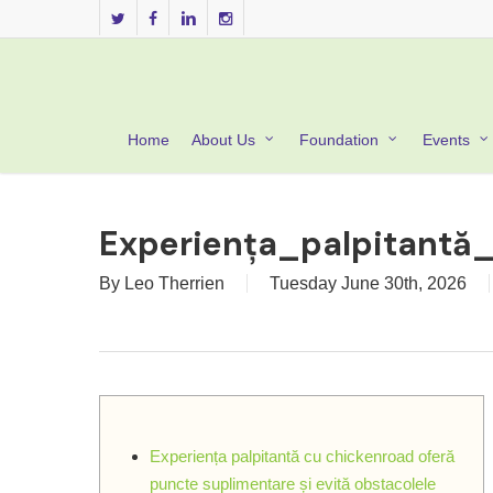
Skip
twitter
facebook
linkedin
instagram
to
main
content
Home
About Us
Foundation
Events
Experiența_palpitantă
By
Leo Therrien
Tuesday June 30th, 2026
Experiența palpitantă cu chickenroad oferă
puncte suplimentare și evită obstacolele