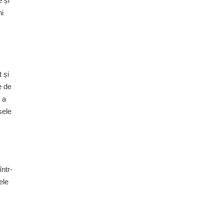
e și
ni
 și
e de
 a
sele
ntr-
ele