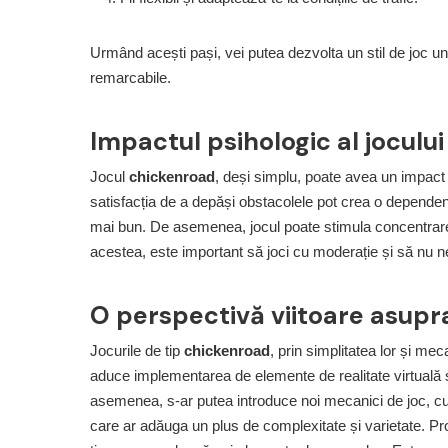
Urmând acești pași, vei putea dezvolta un stil de joc unic
remarcabile.
Impactul psihologic al joculu
Jocul
chickenroad
, deși simplu, poate avea un impact 
satisfacția de a depăși obstacolele pot crea o dependen
mai bun. De asemenea, jocul poate stimula concentrarea ș
acestea, este important să joci cu moderație și să nu negl
O perspectivă viitoare asupra
Jocurile de tip
chickenroad
, prin simplitatea lor și mec
aduce implementarea de elemente de realitate virtuală 
asemenea, s-ar putea introduce noi mecanici de joc, cu
care ar adăuga un plus de complexitate și varietate. Prov