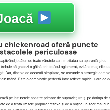
Joacă
u chickenroad oferă puncte
bstacolele periculoase
aptivând jucători de toate vârstele cu simplitatea sa aparentă și cu
trebuie să ghidezi o găină prin traficul aglomerat, evitând mașinile ca
ușit. Dar, dincolo de această simplitate, se ascunde o strategie compl
t din mână. Este o combinație perfectă între reflexe rapide, luare de de
ează pe instinctele noastre primare de supraviețuire și pe dorința de 
e de a testa limitele propriilor reflexe și de a obține un scor mai bun