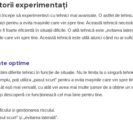
torii experimentați
ți începe să experimentezi cu tehnici mai avansate. O astfel de tehnic
pizi pentru a evita mașinile care vin spre tine. Această tehnică necesit
foarte eficientă în situații dificile. O altă tehnică este „evitarea latera
le care vin spre tine. Această tehnică este utilă atunci când nu ai sufi
ate optime
i diferite tehnici în funcție de situație. Nu te limita la o singură tehni
exemplu, poți utiliza „pasul scurt” pentru a evita mașinile care vin spre ti
cât ești mai versatil, cu atât vei avea mai multe șanse de a obține un 
și descoperă ce funcționează cel mai bine pentru tine.
icului și gestionarea riscului.
l scurt” și „evitarea laterală”.