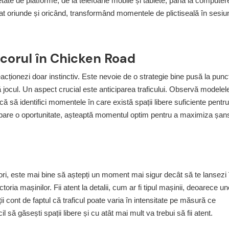
ietate de platforme, de la telefoane mobile și tablete, până la computer
cat oriunde și oricând, transformând momentele de plictiseală în sesiu
scorul în Chicken Road
eacționezi doar instinctiv. Este nevoie de o strategie bine pusă la punct
 jocul. Un aspect crucial este anticiparea traficului. Observă modelel
arcă să identifici momentele în care există spații libere suficiente pentru
e apare o oportunitate, așteaptă momentul optim pentru a maximiza șan
ori, este mai bine să aștepți un moment mai sigur decât să te lansezi î
oria mașinilor. Fii atent la detalii, cum ar fi tipul mașinii, deoarece un
ii cont de faptul că traficul poate varia în intensitate pe măsură ce
l să găsești spații libere și cu atât mai mult va trebui să fii atent.