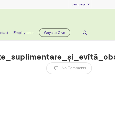
Language
search
ntact
Employment
Ways to Give
te_suplimentare_și_evită_ob
No Comments