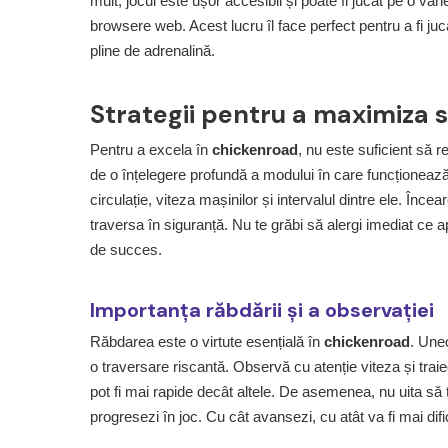
mult, jocul este ușor accesibil și poate fi jucat pe o var
browsere web. Acest lucru îl face perfect pentru a fi ju
pline de adrenalină.
Strategii pentru a maximiza 
Pentru a excela în
chickenroad
, nu este suficient să r
de o înțelegere profundă a modului în care funcționează
circulație, viteza mașinilor și intervalul dintre ele. Înce
traversa în siguranță. Nu te grăbi să alergi imediat c
de succes.
Importanța răbdării și a observației
Răbdarea este o virtute esențială în
chickenroad
. Une
o traversare riscantă. Observă cu atenție viteza și traiect
pot fi mai rapide decât altele. De asemenea, nu uita să ț
progresezi în joc. Cu cât avansezi, cu atât va fi mai difici