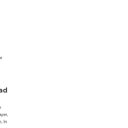
or
oad
e
ayer,
, în