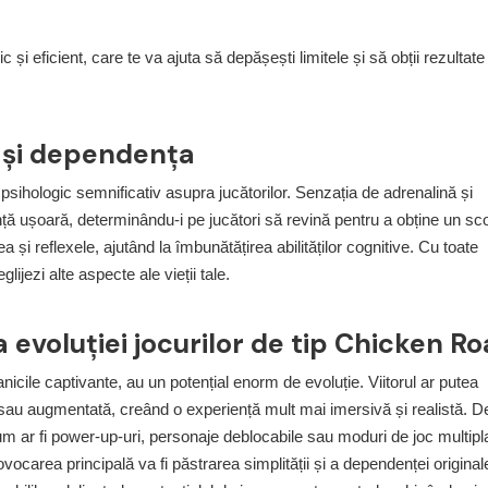
 și eficient, care te va ajuta să depășești limitele și să obții rezultate
i și dependența
psihologic semnificativ asupra jucătorilor. Senzația de adrenalină și
ță ușoară, determinându-i pe jucători să revină pentru a obține un sc
i reflexele, ajutând la îmbunătățirea abilităților cognitive. Cu toate
ijezi alte aspecte ale vieții tale.
 evoluției jocurilor de tip Chicken R
anicile captivante, au un potențial enorm de evoluție. Viitorul ar putea
sau augmentată, creând o experiență mult mai imersivă și realistă. D
m ar fi power-up-uri, personaje deblocabile sau moduri de joc multipl
ocarea principală va fi păstrarea simplității și a dependenței originale