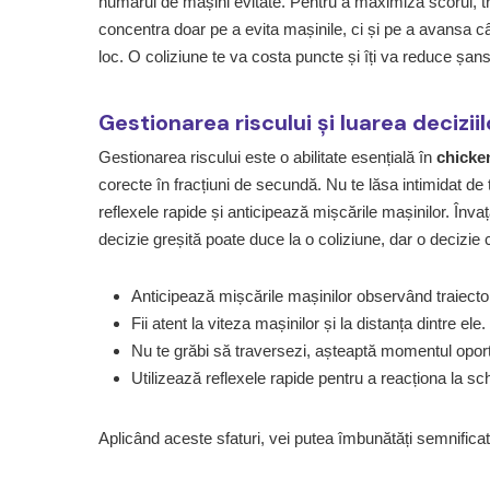
numărul de mașini evitate. Pentru a maximiza scorul, tre
concentra doar pe a evita mașinile, ci și pe a avansa câ
loc. O coliziune te va costa puncte și îți va reduce șan
Gestionarea riscului și luarea decizii
Gestionarea riscului este o abilitate esențială în
chicke
corecte în fracțiuni de secundă. Nu te lăsa intimidat de t
reflexele rapide și anticipează mișcările mașinilor. Înv
decizie greșită poate duce la o coliziune, dar o decizie
Anticipează mișcările mașinilor observând traiector
Fii atent la viteza mașinilor și la distanța dintre ele.
Nu te grăbi să traversezi, așteaptă momentul opor
Utilizează reflexele rapide pentru a reacționa la sch
Aplicând aceste sfaturi, vei putea îmbunătăți semnificat