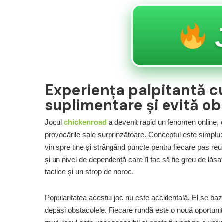
Experiența palpitantă c
suplimentare și evită o
Jocul
chickenroad
a devenit rapid un fenomen online, c
provocările sale surprinzătoare. Conceptul este simplu: 
vin spre tine și strângând puncte pentru fiecare pas re
și un nivel de dependență care îl fac să fie greu de lăsa
tactice și un strop de noroc.
Popularitatea acestui joc nu este accidentală. El se baz
depăși obstacolele. Fiecare rundă este o nouă oportunitat