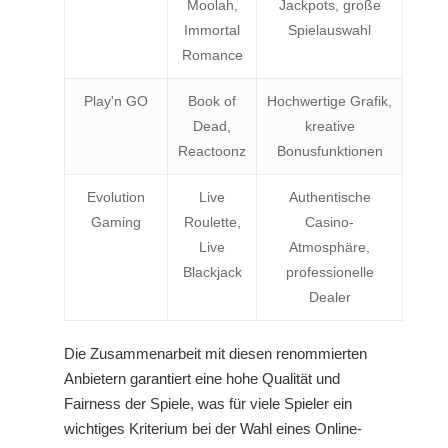
Moolah,
Jackpots, große
Immortal
Spielauswahl
Romance
Play'n GO
Book of
Hochwertige Grafik,
Dead,
kreative
Reactoonz
Bonusfunktionen
Evolution
Live
Authentische
Gaming
Roulette,
Casino-
Live
Atmosphäre,
Blackjack
professionelle
Dealer
Die Zusammenarbeit mit diesen renommierten
Anbietern garantiert eine hohe Qualität und
Fairness der Spiele, was für viele Spieler ein
wichtiges Kriterium bei der Wahl eines Online-