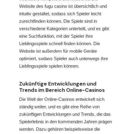
Website des fugu casino ist übersichtlich und
intuitiv gestaltet, sodass sich Spieler leicht
zurechtfinden können. Die Spiele sind in
verschiedene Kategorien unterteilt, und es gibt
eine Suchfunktion, mit der Spieler ihre
Lieblingsspiele schnell finden können. Die
Website ist außerdem für mobile Geräte
optimiert, sodass Spieler auch unterwegs ihre
Lieblingsspiele spielen können.
Zukünftige Entwicklungen und
Trends im Bereich Online-Casinos
Die Welt der Online-Casinos entwickelt sich
ständig weiter, und es gibt eine Reihe von
zukünftigen Entwicklungen und Trends, die das
Spielerlebnis in den kommenden Jahren prägen
werden. Dazu gehören beispielsweise die