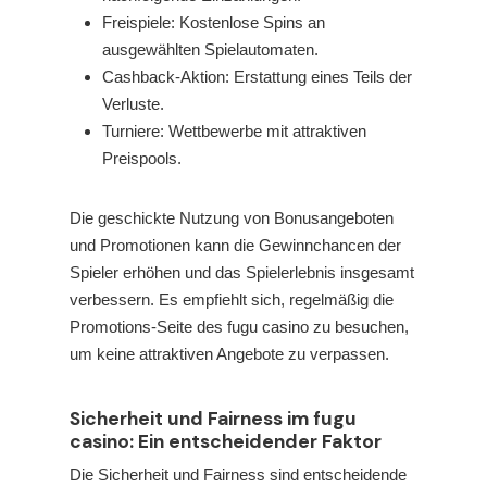
Freispiele: Kostenlose Spins an
ausgewählten Spielautomaten.
Cashback-Aktion: Erstattung eines Teils der
Verluste.
Turniere: Wettbewerbe mit attraktiven
Preispools.
Die geschickte Nutzung von Bonusangeboten
und Promotionen kann die Gewinnchancen der
Spieler erhöhen und das Spielerlebnis insgesamt
verbessern. Es empfiehlt sich, regelmäßig die
Promotions-Seite des fugu casino zu besuchen,
um keine attraktiven Angebote zu verpassen.
Sicherheit und Fairness im fugu
casino: Ein entscheidender Faktor
Die Sicherheit und Fairness sind entscheidende