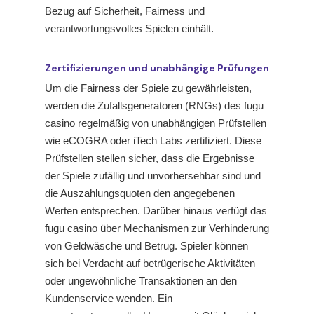
Bezug auf Sicherheit, Fairness und
verantwortungsvolles Spielen einhält.
Zertifizierungen und unabhängige Prüfungen
Um die Fairness der Spiele zu gewährleisten,
werden die Zufallsgeneratoren (RNGs) des fugu
casino regelmäßig von unabhängigen Prüfstellen
wie eCOGRA oder iTech Labs zertifiziert. Diese
Prüfstellen stellen sicher, dass die Ergebnisse
der Spiele zufällig und unvorhersehbar sind und
die Auszahlungsquoten den angegebenen
Werten entsprechen. Darüber hinaus verfügt das
fugu casino über Mechanismen zur Verhinderung
von Geldwäsche und Betrug. Spieler können
sich bei Verdacht auf betrügerische Aktivitäten
oder ungewöhnliche Transaktionen an den
Kundenservice wenden. Ein