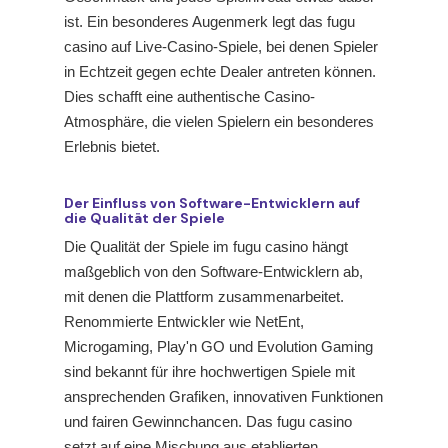
ist. Ein besonderes Augenmerk legt das fugu
casino auf Live-Casino-Spiele, bei denen Spieler
in Echtzeit gegen echte Dealer antreten können.
Dies schafft eine authentische Casino-
Atmosphäre, die vielen Spielern ein besonderes
Erlebnis bietet.
Der Einfluss von Software-Entwicklern auf
die Qualität der Spiele
Die Qualität der Spiele im fugu casino hängt
maßgeblich von den Software-Entwicklern ab,
mit denen die Plattform zusammenarbeitet.
Renommierte Entwickler wie NetEnt,
Microgaming, Play'n GO und Evolution Gaming
sind bekannt für ihre hochwertigen Spiele mit
ansprechenden Grafiken, innovativen Funktionen
und fairen Gewinnchancen. Das fugu casino
setzt auf eine Mischung aus etablierten