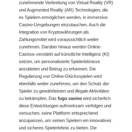
zunehmende Verbreitung von Virtual Reality (VR)
und Augmented Reality (AR) Technologien, die
es Spielern ermöglichen werden, in immersive
Casino-Umgebungen einzutauchen. Auch die
Integration von Kryptowährungen als
Zahlungsmittel wird voraussichtlich weiter
zunehmen. Darüber hinaus werden Online-
Casinos verstärkt auf künstliche Intelligenz (KI)
setzen, um personalisierte Spielerlebnisse
anzubieten und Betrug zu erkennen. Die
Regulierung von Online-Glücksspielen wird
ebenfalls weiter zunehmen, um den Schutz der
Spieler zu gewährleisten und illegale Aktivitäten
zu bekämpfen. Das
fugu casino
wird sicherlich
diese Entwicklungen aufmerksam verfolgen und
versuchen, seine Plattform entsprechend
anzupassen, um seinen Spielern ein innovatives
und sicheres Spielerlebnis zu bieten. Die