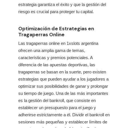
estrategia garantiza el éxito y que la gestión del
riesgo es crucial para proteger tu capital.
Optimización de Estrategias en
Tragaperras Online
Las tragaperras online en 1xslots argentina
ofrecen una amplia gama de temas,
características y premios potenciales. A
diferencia de las apuestas deportivas, las
tragaperras se basan en la suerte, pero existen
estrategias que pueden ayudar a los jugadores a
optimizar sus posibilidades de ganar y prolongar
su tiempo de juego. Una de las más importantes
es la gestión del bankroll, que consiste en
establecer un presupuesto para el juego y
adherirse estrictamente a él. Dividir el bankroll en
sesiones más pequeñas y establecer límites de