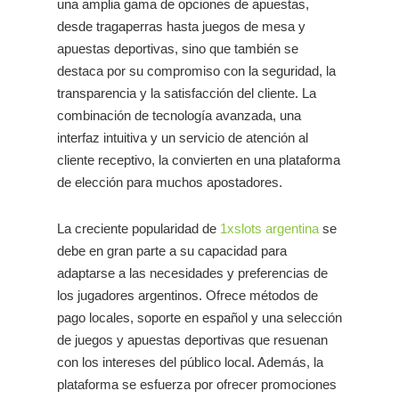
una amplia gama de opciones de apuestas,
desde tragaperras hasta juegos de mesa y
apuestas deportivas, sino que también se
destaca por su compromiso con la seguridad, la
transparencia y la satisfacción del cliente. La
combinación de tecnología avanzada, una
interfaz intuitiva y un servicio de atención al
cliente receptivo, la convierten en una plataforma
de elección para muchos apostadores.
La creciente popularidad de
1xslots argentina
se
debe en gran parte a su capacidad para
adaptarse a las necesidades y preferencias de
los jugadores argentinos. Ofrece métodos de
pago locales, soporte en español y una selección
de juegos y apuestas deportivas que resuenan
con los intereses del público local. Además, la
plataforma se esfuerza por ofrecer promociones