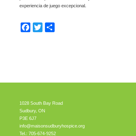
experiencia de juego excepcional.
Facebook
Twitter
Share
1028 South Bay Road
Sudbury, ON
P3E 6J7
info@maisonsudburyhospice.org
Tel.: 705-674-9252