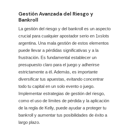
Gestión Avanzada del Riesgo y
Bankroll
La gestión del riesgo y del bankroll es un aspecto
crucial para cualquier apostador serio en 1xslots
argentina. Una mala gestión de estos elementos
puede llevar a pérdidas significativas y a la
frustración. Es fundamental establecer un
presupuesto claro para el juego y adherirse
estrictamente a él. Además, es importante
diversificar tus apuestas, evitando concentrar
todo tu capital en un solo evento o juego.
Implementar estrategias de gestión del riesgo,
como el uso de límites de pérdida y la aplicación
de la regla de Kelly, puede ayudar a proteger tu
bankroll y aumentar tus posibilidades de éxito a
largo plazo.