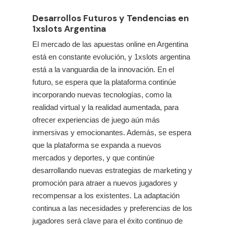
Desarrollos Futuros y Tendencias en
1xslots Argentina
El mercado de las apuestas online en Argentina
está en constante evolución, y 1xslots argentina
está a la vanguardia de la innovación. En el
futuro, se espera que la plataforma continúe
incorporando nuevas tecnologías, como la
realidad virtual y la realidad aumentada, para
ofrecer experiencias de juego aún más
inmersivas y emocionantes. Además, se espera
que la plataforma se expanda a nuevos
mercados y deportes, y que continúe
desarrollando nuevas estrategias de marketing y
promoción para atraer a nuevos jugadores y
recompensar a los existentes. La adaptación
continua a las necesidades y preferencias de los
jugadores será clave para el éxito continuo de