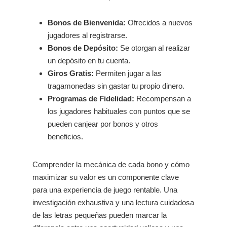
Bonos de Bienvenida:
Ofrecidos a nuevos
jugadores al registrarse.
Bonos de Depósito:
Se otorgan al realizar
un depósito en tu cuenta.
Giros Gratis:
Permiten jugar a las
tragamonedas sin gastar tu propio dinero.
Programas de Fidelidad:
Recompensan a
los jugadores habituales con puntos que se
pueden canjear por bonos y otros
beneficios.
Comprender la mecánica de cada bono y cómo
maximizar su valor es un componente clave
para una experiencia de juego rentable. Una
investigación exhaustiva y una lectura cuidadosa
de las letras pequeñas pueden marcar la