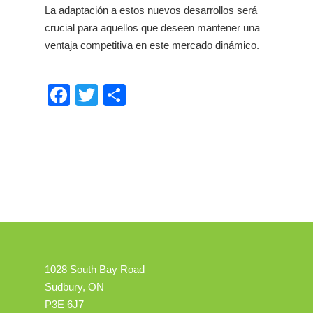
La adaptación a estos nuevos desarrollos será
crucial para aquellos que deseen mantener una
ventaja competitiva en este mercado dinámico.
Facebook
Twitter
Share
1028 South Bay Road
Sudbury, ON
P3E 6J7