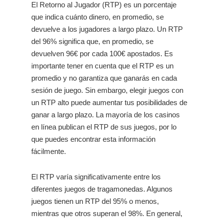
El Retorno al Jugador (RTP) es un porcentaje
que indica cuánto dinero, en promedio, se
devuelve a los jugadores a largo plazo. Un RTP
del 96% significa que, en promedio, se
devuelven 96€ por cada 100€ apostados. Es
importante tener en cuenta que el RTP es un
promedio y no garantiza que ganarás en cada
sesión de juego. Sin embargo, elegir juegos con
un RTP alto puede aumentar tus posibilidades de
ganar a largo plazo. La mayoría de los casinos
en línea publican el RTP de sus juegos, por lo
que puedes encontrar esta información
fácilmente.
El RTP varía significativamente entre los
diferentes juegos de tragamonedas. Algunos
juegos tienen un RTP del 95% o menos,
mientras que otros superan el 98%. En general,