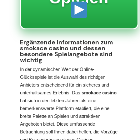
Ergänzende Informationen zum
smokace casino und dessen
besondere Spielangebote sind
wichtig
In der dynamischen Welt der Online-
Glücksspiele ist die Auswahl des richtigen
Anbieters entscheidend für ein sicheres und
unterhaltsames Erlebnis. Das
smokace casino
hat sich in den letzten Jahren als eine
bemerkenswerte Plattform etabliert, die eine
breite Palette an Spielen und attraktiven
Angeboten bietet. Diese umfassende
Betrachtung soll Ihnen dabei helfen, die Vorzüge
und Besonderheiten dieses Casinos