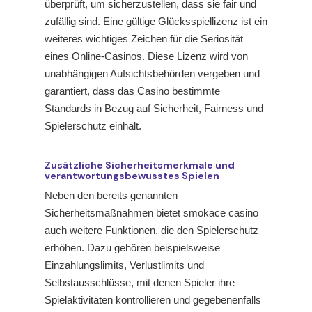
überprüft, um sicherzustellen, dass sie fair und
zufällig sind. Eine gültige Glücksspiellizenz ist ein
weiteres wichtiges Zeichen für die Seriosität
eines Online-Casinos. Diese Lizenz wird von
unabhängigen Aufsichtsbehörden vergeben und
garantiert, dass das Casino bestimmte
Standards in Bezug auf Sicherheit, Fairness und
Spielerschutz einhält.
Zusätzliche Sicherheitsmerkmale und
verantwortungsbewusstes Spielen
Neben den bereits genannten
Sicherheitsmaßnahmen bietet smokace casino
auch weitere Funktionen, die den Spielerschutz
erhöhen. Dazu gehören beispielsweise
Einzahlungslimits, Verlustlimits und
Selbstausschlüsse, mit denen Spieler ihre
Spielaktivitäten kontrollieren und gegebenenfalls