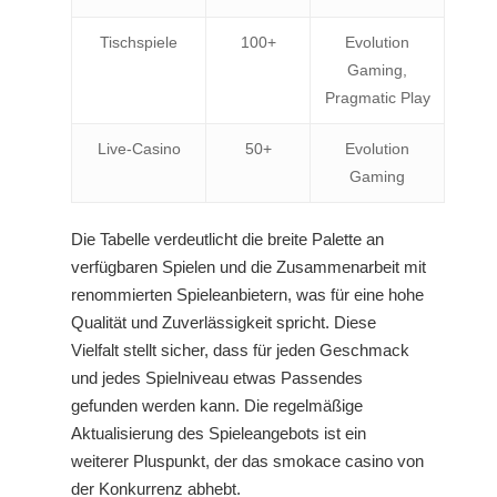
Tischspiele
100+
Evolution
Gaming,
Pragmatic Play
Live-Casino
50+
Evolution
Gaming
Die Tabelle verdeutlicht die breite Palette an
verfügbaren Spielen und die Zusammenarbeit mit
renommierten Spieleanbietern, was für eine hohe
Qualität und Zuverlässigkeit spricht. Diese
Vielfalt stellt sicher, dass für jeden Geschmack
und jedes Spielniveau etwas Passendes
gefunden werden kann. Die regelmäßige
Aktualisierung des Spieleangebots ist ein
weiterer Pluspunkt, der das smokace casino von
der Konkurrenz abhebt.