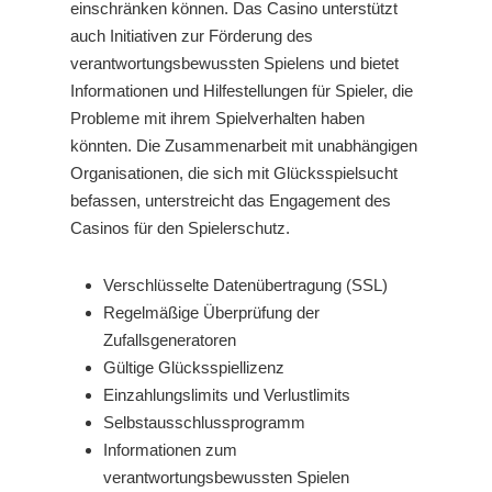
einschränken können. Das Casino unterstützt
auch Initiativen zur Förderung des
verantwortungsbewussten Spielens und bietet
Informationen und Hilfestellungen für Spieler, die
Probleme mit ihrem Spielverhalten haben
könnten. Die Zusammenarbeit mit unabhängigen
Organisationen, die sich mit Glücksspielsucht
befassen, unterstreicht das Engagement des
Casinos für den Spielerschutz.
Verschlüsselte Datenübertragung (SSL)
Regelmäßige Überprüfung der
Zufallsgeneratoren
Gültige Glücksspiellizenz
Einzahlungslimits und Verlustlimits
Selbstausschlussprogramm
Informationen zum
verantwortungsbewussten Spielen