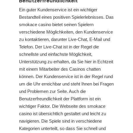
Benutzerfreundlichkeit
Ein guter Kundenservice ist ein wichtiger
Bestandteil eines positiven Spielerlebnisses. Das
smokace casino bietet seinen Spielern
verschiedene Möglichkeiten, den Kundenservice
zu kontaktieren, darunter Live-Chat, E-Mail und
Telefon. Der Live-Chat ist in der Regel die
schnellste und einfachste Möglichkeit,
Unterstützung zu erhalten, da Sie hier in Echtzeit
mit einem Mitarbeiter des Casinos chatten
können. Der Kundenservice ist in der Regel rund
um die Uhr erreichbar und steht Ihnen bei Fragen
und Problemen zur Seite. Auch die
Benutzerfreundlichkeit der Plattform ist ein
wichtiger Faktor. Die Webseite des smokace
casino ist übersichtlich gestaltet und leicht zu
navigieren. Die Spiele sind in verschiedene
Kategorien unterteilt, so dass Sie schnell und