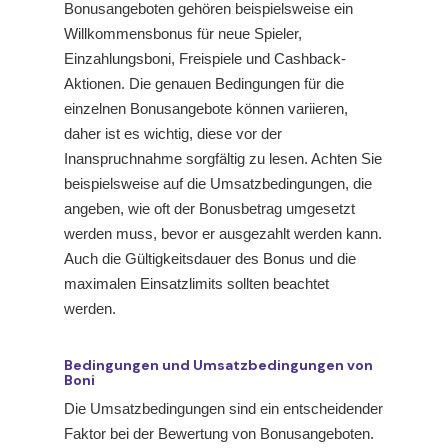
Bonusangeboten gehören beispielsweise ein
Willkommensbonus für neue Spieler,
Einzahlungsboni, Freispiele und Cashback-
Aktionen. Die genauen Bedingungen für die
einzelnen Bonusangebote können variieren,
daher ist es wichtig, diese vor der
Inanspruchnahme sorgfältig zu lesen. Achten Sie
beispielsweise auf die Umsatzbedingungen, die
angeben, wie oft der Bonusbetrag umgesetzt
werden muss, bevor er ausgezahlt werden kann.
Auch die Gültigkeitsdauer des Bonus und die
maximalen Einsatzlimits sollten beachtet
werden.
Bedingungen und Umsatzbedingungen von
Boni
Die Umsatzbedingungen sind ein entscheidender
Faktor bei der Bewertung von Bonusangeboten.