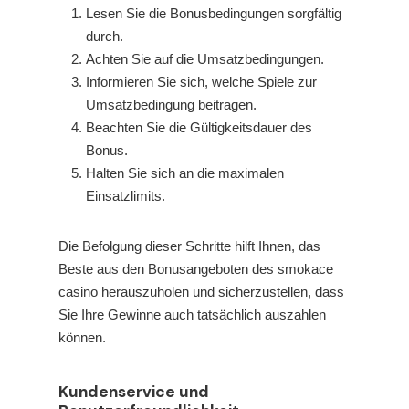
Lesen Sie die Bonusbedingungen sorgfältig
durch.
Achten Sie auf die Umsatzbedingungen.
Informieren Sie sich, welche Spiele zur
Umsatzbedingung beitragen.
Beachten Sie die Gültigkeitsdauer des
Bonus.
Halten Sie sich an die maximalen
Einsatzlimits.
Die Befolgung dieser Schritte hilft Ihnen, das
Beste aus den Bonusangeboten des smokace
casino herauszuholen und sicherzustellen, dass
Sie Ihre Gewinne auch tatsächlich auszahlen
können.
Kundenservice und