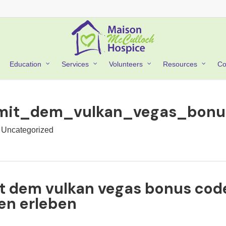
Co
Education
Services
Volunteers
Resources
_mit_dem_vulkan_vegas_bonu
Uncategorized
it dem vulkan vegas bonus cod
len erleben