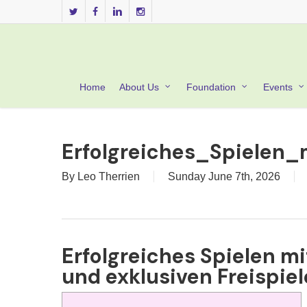
Skip
twitter
facebook
linkedin
instagram
to
main
content
Home
About Us
Foundation
Events
Erfolgreiches_Spielen
By
Leo Therrien
Sunday June 7th, 2026
Erfolgreiches Spielen m
und exklusiven Freispie