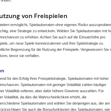
 finden.
Nutzung von Freispielen
pielern ermöglicht, Spielautomaten ohne eigenes Risiko auszuprobier
chtig, eine Strategie zu entwickeln. Wählen Sie Spielautomaten mit h
winnchancen zu erhöhen. Achten Sie auch auf die Einsatzhöhe pro
eispiele, um neue Spiele kennenzulernen und Ihre Spielstrategie zu
itliche Begrenzung für die Nutzung der Freispiele. Vergewissern Sie s
zen, bevor sie verfallen.
en
nd für den Erfolg Ihrer Freispielstrategie. Spielautomaten mit hoher
nchancen. Spielautomaten mit geringer Volatilität zahlen häufiger
r Volatilität seltener, aber dafür höhere Gewinne auszahlen. Für
r Volatilität, da dies die Wahrscheinlichkeit erhöht, die
verschiedene Spielautomaten und wählen Sie denjenigen aus, der am
erücksichtigen Sie auch die Bonusfunktionen des Spielautomaten, wie