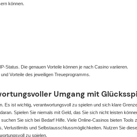
ssern können.
 VIP-Status. Die genauen Vorteile können je nach Casino variieren.
 und Vorteile des jeweiligen Treueprogramms.
wortungsvoller Umgang mit Glücksspi
en. Es ist wichtig, verantwortungsvoll zu spielen und sich klare Grenz
daran. Spielen Sie niemals mit Geld, das Sie sich nicht leisten könne
suchen Sie sich bei Bedarf Hilfe. Viele Online-Casinos bieten Tools 
ts, Verlustlimits und Selbstausschlussmöglichkeiten. Nutzen Sie dies
twortungsvoll zu spielen.