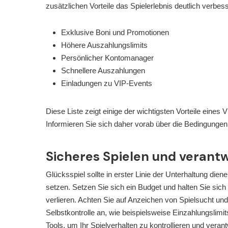
zusätzlichen Vorteile das Spielerlebnis deutlich verbe
Exklusive Boni und Promotionen
Höhere Auszahlungslimits
Persönlicher Kontomanager
Schnellere Auszahlungen
Einladungen zu VIP-Events
Diese Liste zeigt einige der wichtigsten Vorteile eines
Informieren Sie sich daher vorab über die Bedingungen
Sicheres Spielen und verant
Glücksspiel sollte in erster Linie der Unterhaltung dien
setzen. Setzen Sie sich ein Budget und halten Sie sich 
verlieren. Achten Sie auf Anzeichen von Spielsucht und 
Selbstkontrolle an, wie beispielsweise Einzahlungslimi
Tools, um Ihr Spielverhalten zu kontrollieren und veran