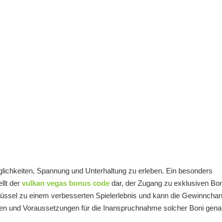
öglichkeiten, Spannung und Unterhaltung zu erleben. Ein besonders
llt der
vulkan vegas bonus code
dar, der Zugang zu exklusiven Bon
chlüssel zu einem verbesserten Spielerlebnis und kann die Gewinncha
ungen und Voraussetzungen für die Inanspruchnahme solcher Boni gen