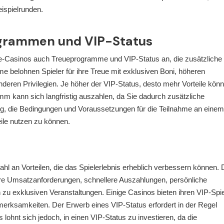
ispielrunden.
ogrammen und VIP-Status
ne-Casinos auch Treueprogramme und VIP-Status an, die zusätzliche
me belohnen Spieler für ihre Treue mit exklusiven Boni, höheren
eren Privilegien. Je höher der VIP-Status, desto mehr Vorteile kön
m kann sich langfristig auszahlen, da Sie dadurch zusätzliche
ig, die Bedingungen und Voraussetzungen für die Teilnahme an einem
le nutzen zu können.
zahl an Vorteilen, die das Spielerlebnis erheblich verbessern können.
ere Umsatzanforderungen, schnellere Auszahlungen, persönliche
u exklusiven Veranstaltungen. Einige Casinos bieten ihren VIP-Spie
erksamkeiten. Der Erwerb eines VIP-Status erfordert in der Regel
ohnt sich jedoch, in einen VIP-Status zu investieren, da die