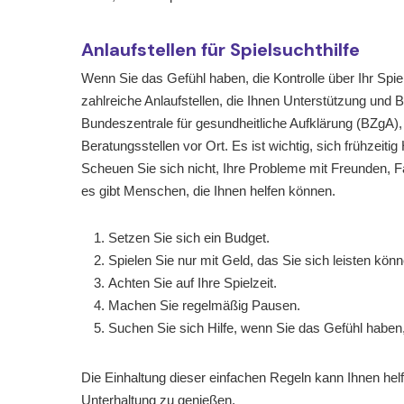
Anlaufstellen für Spielsuchthilfe
Wenn Sie das Gefühl haben, die Kontrolle über Ihr Spiel
zahlreiche Anlaufstellen, die Ihnen Unterstützung und
Bundeszentrale für gesundheitliche Aufklärung (BZgA)
Beratungsstellen vor Ort. Es ist wichtig, sich frühzeit
Scheuen Sie sich nicht, Ihre Probleme mit Freunden, F
es gibt Menschen, die Ihnen helfen können.
Setzen Sie sich ein Budget.
Spielen Sie nur mit Geld, das Sie sich leisten könn
Achten Sie auf Ihre Spielzeit.
Machen Sie regelmäßig Pausen.
Suchen Sie sich Hilfe, wenn Sie das Gefühl haben, 
Die Einhaltung dieser einfachen Regeln kann Ihnen hel
Unterhaltung zu genießen.