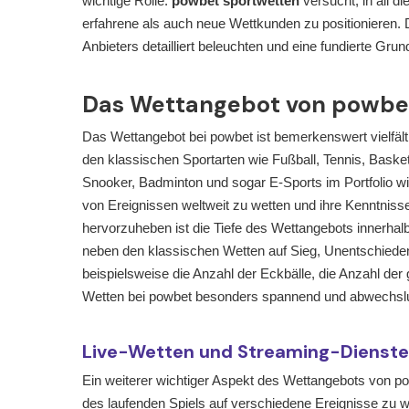
wichtige Rolle.
powbet sportwetten
versucht, in all d
erfahrene als auch neue Wettkunden zu positionieren.
Anbieters detailliert beleuchten und eine fundierte Grun
Das Wettangebot von powbet: 
Das Wettangebot bei powbet ist bemerkenswert vielfäl
den klassischen Sportarten wie Fußball, Tennis, Baske
Snooker, Badminton und sogar E-Sports im Portfolio wie
von Ereignissen weltweit zu wetten und ihre Kenntnis
hervorzuheben ist die Tiefe des Wettangebots innerhalb
neben den klassischen Wetten auf Sieg, Unentschieden
beispielsweise die Anzahl der Eckbälle, die Anzahl der
Wetten bei powbet besonders spannend und abwechsl
Live-Wetten und Streaming-Dienste
Ein weiterer wichtiger Aspekt des Wettangebots von p
des laufenden Spiels auf verschiedene Ereignisse zu we