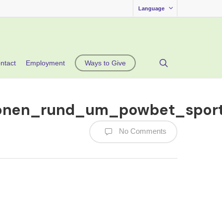
Language
search
ntact
Employment
Ways to Give
tionen_rund_um_powbet_spor
No Comments