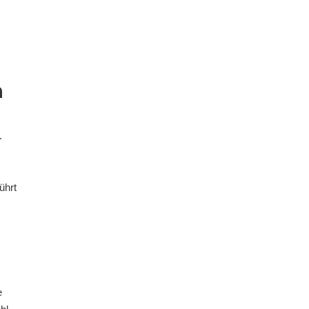
n
.
ührt
e