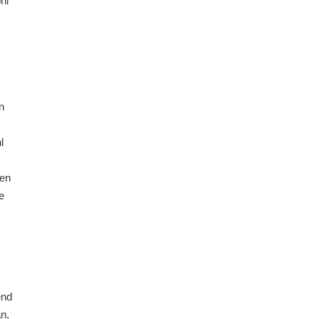
hl
n
l
len
e
end
n,