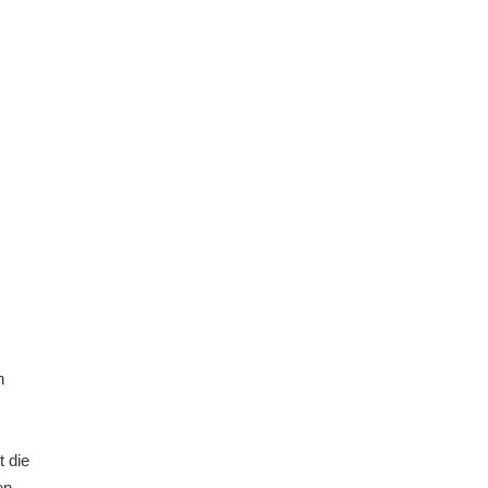
n
t die
en.