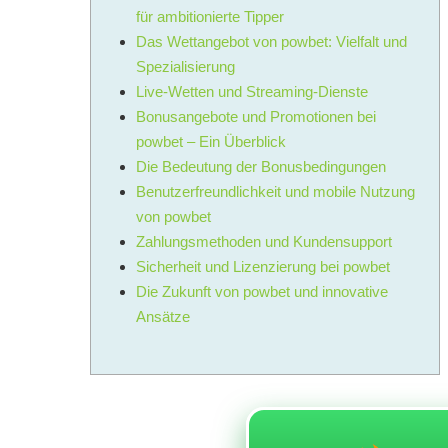
für ambitionierte Tipper
Das Wettangebot von powbet: Vielfalt und
Spezialisierung
Live-Wetten und Streaming-Dienste
Bonusangebote und Promotionen bei
powbet – Ein Überblick
Die Bedeutung der Bonusbedingungen
Benutzerfreundlichkeit und mobile Nutzung
von powbet
Zahlungsmethoden und Kundensupport
Sicherheit und Lizenzierung bei powbet
Die Zukunft von powbet und innovative
Ansätze