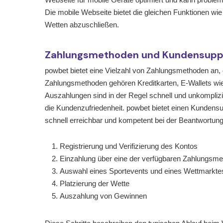
Die mobile Webseite bietet die gleichen Funktionen wi
Wetten abzuschließen.
Zahlungsmethoden und Kundensupp
powbet bietet eine Vielzahl von Zahlungsmethoden an,
Zahlungsmethoden gehören Kreditkarten, E-Wallets wie
Auszahlungen sind in der Regel schnell und unkomplizier
die Kundenzufriedenheit. powbet bietet einen Kundensu
schnell erreichbar und kompetent bei der Beantwortu
Registrierung und Verifizierung des Kontos
Einzahlung über eine der verfügbaren Zahlungsm
Auswahl eines Sportevents und eines Wettmarkte
Platzierung der Wette
Auszahlung von Gewinnen