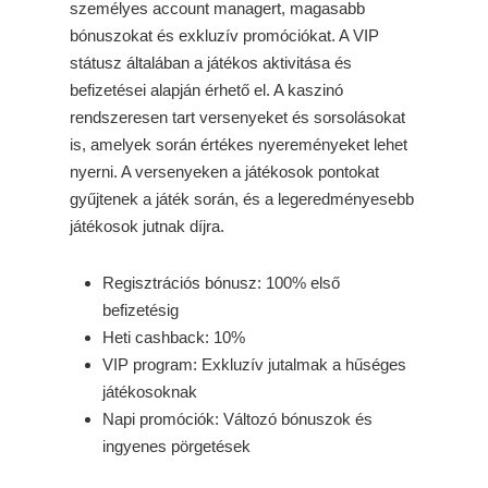
személyes account managert, magasabb
bónuszokat és exkluzív promóciókat. A VIP
státusz általában a játékos aktivitása és
befizetései alapján érhető el. A kaszinó
rendszeresen tart versenyeket és sorsolásokat
is, amelyek során értékes nyereményeket lehet
nyerni. A versenyeken a játékosok pontokat
gyűjtenek a játék során, és a legeredményesebb
játékosok jutnak díjra.
Regisztrációs bónusz: 100% első
befizetésig
Heti cashback: 10%
VIP program: Exkluzív jutalmak a hűséges
játékosoknak
Napi promóciók: Változó bónuszok és
ingyenes pörgetések