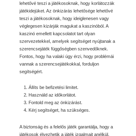
lehetővé teszi a játékosoknak, hogy korlátozzák
játékidejüket. Az önkizárás lehetősége lehetővé
teszi a játékosoknak, hogy ideiglenesen vagy
véglegesen kizárják magukat a kaszinóból. A
kaszinó emellett kapcsolatot tart olyan
szervezetekkel, amelyek segítséget nyújtanak a
szerencsejáték függőségben szenvedőknek.
Fontos, hogy ha valaki úgy érzi, hogy problémái
vannak a szerencsejátékokkal, forduljon
segítségért.
Állíts be befizetési limitet.
Használd az időkorlátot.
Fontold meg az önkizárást.
Kérj segítséget, ha szükséges.
A biztonság és a felelős játék garantálja, hogy a
játékosok élvezhetik a játék izgalmait anélkül,