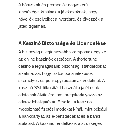
A bónuszok és promóciók nagyszerű
lehetőséget kínálnak a játékosoknak, hogy
növeljék esélyeiket a nyerésre, és élvezzék a
játék izgalmait.
A Kaszinó Biztonsága és Licencelése
A biztonság a legfontosabb szempontok egyike
az online kaszinók esetében. A
thorfortune
casino
a legmagasabb biztonsági standardokat
alkalmazza, hogy biztosítsa a játékosok
személyes és pénzügyi adatainak védelmét. A
kaszinó SSL titkosítást használ a játékosok
adatainak átvitelére, ami megakadályozza az
adatok lehallgatását. Emellett a kaszinó
megbízható fizetési módokat kínál, mint például
a bankkártyát, az e-pénztárcákat és a banki
átutalást. A kaszinó rendelkezik a szükséges