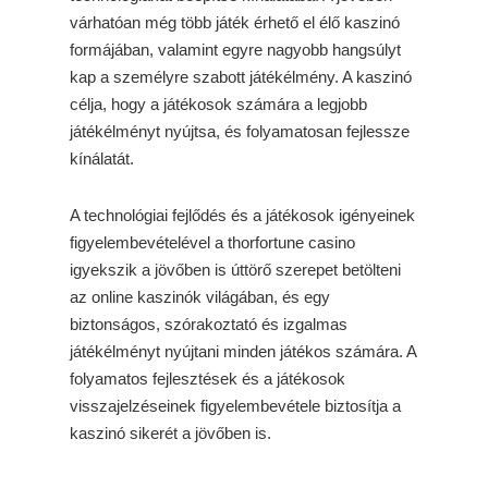
várhatóan még több játék érhető el élő kaszinó
formájában, valamint egyre nagyobb hangsúlyt
kap a személyre szabott játékélmény. A kaszinó
célja, hogy a játékosok számára a legjobb
játékélményt nyújtsa, és folyamatosan fejlessze
kínálatát.
A technológiai fejlődés és a játékosok igényeinek
figyelembevételével a
thorfortune casino
igyekszik a jövőben is úttörő szerepet betölteni
az online kaszinók világában, és egy
biztonságos, szórakoztató és izgalmas
játékélményt nyújtani minden játékos számára. A
folyamatos fejlesztések és a játékosok
visszajelzéseinek figyelembevétele biztosítja a
kaszinó sikerét a jövőben is.