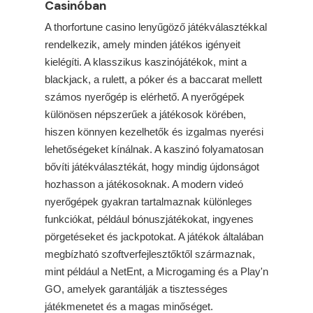
Casinóban
A
thorfortune casino
lenyűgöző játékválasztékkal
rendelkezik, amely minden játékos igényeit
kielégíti. A klasszikus kaszinójátékok, mint a
blackjack, a rulett, a póker és a baccarat mellett
számos nyerőgép is elérhető. A nyerőgépek
különösen népszerűek a játékosok körében,
hiszen könnyen kezelhetők és izgalmas nyerési
lehetőségeket kínálnak. A kaszinó folyamatosan
bővíti játékválasztékát, hogy mindig újdonságot
hozhasson a játékosoknak. A modern videó
nyerőgépek gyakran tartalmaznak különleges
funkciókat, például bónuszjátékokat, ingyenes
pörgetéseket és jackpotokat. A játékok általában
megbízható szoftverfejlesztőktől származnak,
mint például a NetEnt, a Microgaming és a Play'n
GO, amelyek garantálják a tisztességes
játékmenetet és a magas minőséget.