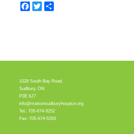
Facebook
Twitter
Share
1028 South Bay Road
Sudbury, ON
P3E 6J7
info@maisonsudburyhospice.org
Tel.: 705-674-9252
Fax: 705-674-5393