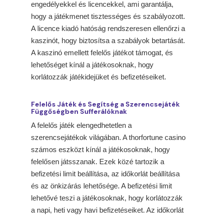
engedélyekkel és licencekkel, ami garantálja,
hogy a játékmenet tisztességes és szabályozott.
A licence kiadó hatóság rendszeresen ellenőrzi a
kaszinót, hogy biztosítsa a szabályok betartását.
A kaszinó emellett felelős játékot támogat, és
lehetőséget kínál a játékosoknak, hogy
korlátozzák játékidejüket és befizetéseiket.
Felelős Játék és Segítség a Szerencsejáték
Függőségben Sufferálóknak
A felelős játék elengedhetetlen a
szerencsejátékok világában. A
thorfortune casino
számos eszközt kínál a játékosoknak, hogy
felelősen játsszanak. Ezek közé tartozik a
befizetési limit beállítása, az időkorlát beállítása
és az önkizárás lehetősége. A befizetési limit
lehetővé teszi a játékosoknak, hogy korlátozzák
a napi, heti vagy havi befizetéseiket. Az időkorlát