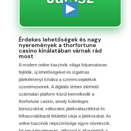
Érdekes lehetőségek és nagy
nyeremények a thorfortune
casino kínálatában várnak rád
most
A modern online kaszinók világa folyamatosan
fejlődik, új lehetőségeket és izgalmas
játékélményt kínálva a szerencsejátékok
szerelmeseinek. A digitális térben elérhető
számtalan platform közül kiemelkedik a
thorfortune casino
, amely különleges
bónuszokkal, változatos játékválasztékkal és
felhasználóbarát felülettel várja a játékosokat. Az
online kaszinók népszerűsége egyre növekszik,
hiszen kényelmesen, otthonról is élvezhetjük a