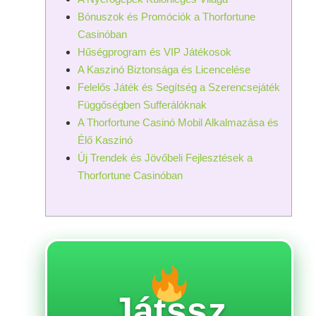
Bónuszok és Promóciók a Thorfortune
Casinóban
Hűségprogram és VIP Játékosok
A Kaszinó Biztonsága és Licencelése
Felelős Játék és Segítség a Szerencsejáték
Függőségben Sufferálóknak
A Thorfortune Casinó Mobil Alkalmazása és
Élő Kaszinó
Új Trendek és Jövőbeli Fejlesztések a
Thorfortune Casinóban
Játssz