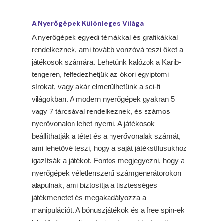
A Nyerőgépek Különleges Világa
A nyerőgépek egyedi témákkal és grafikákkal
rendelkeznek, ami tovább vonzóvá teszi őket a
játékosok számára. Lehetünk kalózok a Karib-
tengeren, felfedezhetjük az ókori egyiptomi
sírokat, vagy akár elmerülhetünk a sci-fi
világokban. A modern nyerőgépek gyakran 5
vagy 7 tárcsával rendelkeznek, és számos
nyerővonalon lehet nyerni. A játékosok
beállíthatják a tétet és a nyerővonalak számát,
ami lehetővé teszi, hogy a saját játékstílusukhoz
igazítsák a játékot. Fontos megjegyezni, hogy a
nyerőgépek véletlenszerű számgenerátorokon
alapulnak, ami biztosítja a tisztességes
játékmenetet és megakadályozza a
manipulációt. A bónuszjátékok és a free spin-ek