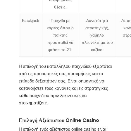
θέσεις.
Blackjack
Παιχνίδι με
Δυνατότητα
Απαι
κάρτες όπου ο
στρατηγικής,
καν
παίκτης
χαμηλό
στρα
προσπαθεί να
πλεονέκτημα του
φτάσει το 21.
καζίνο.
Η επιλογή του κατάλληλου παιχνιδιού εξαρτάται
από τις προσωπικές σας προτιμήσεις και το
επίπεδο δεξιοτήτων σας. Είναι σημαντικό να
κατανοήσετε τους κανόνες και τις στρατηγικές
κάθε παιχνιδιού πριν ξεκινήσετε να
στοιχηματίζετε.
Επιλογή Αξιόπιστου Online Casino
Η επιλογή ενός αξιόπιστου online casino είναι