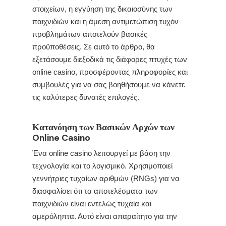
στοιχείων, η εγγύηση της δικαιοσύνης των
παιχνιδιών και η άμεση αντιμετώπιση τυχόν
προβλημάτων αποτελούν βασικές
προϋποθέσεις. Σε αυτό το άρθρο, θα
εξετάσουμε διεξοδικά τις διάφορες πτυχές των
online casino, προσφέροντας πληροφορίες και
συμβουλές για να σας βοηθήσουμε να κάνετε
τις καλύτερες δυνατές επιλογές.
Κατανόηση των Βασικών Αρχών των
Online Casino
Ένα online casino λειτουργεί με βάση την
τεχνολογία και το λογισμικό. Χρησιμοποιεί
γεννήτριες τυχαίων αριθμών (RNGs) για να
διασφαλίσει ότι τα αποτελέσματα των
παιχνιδιών είναι εντελώς τυχαία και
αμερόληπτα. Αυτό είναι απαραίτητο για την