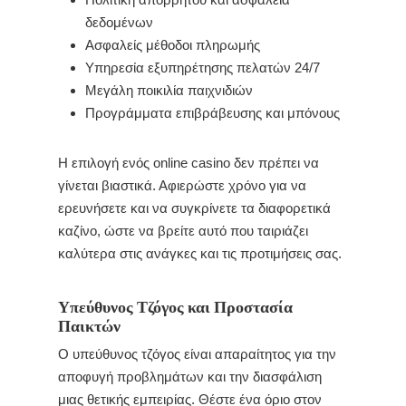
δεδομένων
Ασφαλείς μέθοδοι πληρωμής
Υπηρεσία εξυπηρέτησης πελατών 24/7
Μεγάλη ποικιλία παιχνιδιών
Προγράμματα επιβράβευσης και μπόνους
Η επιλογή ενός online casino δεν πρέπει να
γίνεται βιαστικά. Αφιερώστε χρόνο για να
ερευνήσετε και να συγκρίνετε τα διαφορετικά
καζίνο, ώστε να βρείτε αυτό που ταιριάζει
καλύτερα στις ανάγκες και τις προτιμήσεις σας.
Υπεύθυνος Τζόγος και Προστασία
Παικτών
Ο υπεύθυνος τζόγος είναι απαραίτητος για την
αποφυγή προβλημάτων και την διασφάλιση
μιας θετικής εμπειρίας. Θέστε ένα όριο στον