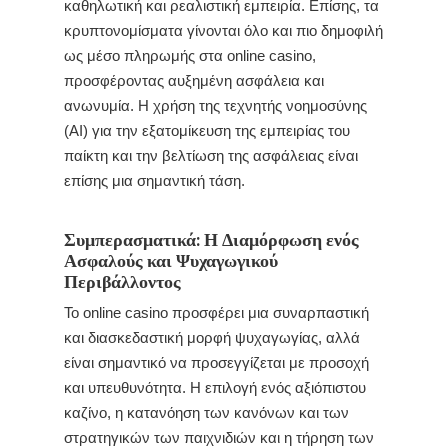
καθηλωτική και ρεαλιστική εμπειρία. Επίσης, τα
κρυπτονομίσματα γίνονται όλο και πιο δημοφιλή
ως μέσο πληρωμής στα online casino,
προσφέροντας αυξημένη ασφάλεια και
ανωνυμία. Η χρήση της τεχνητής νοημοσύνης
(AI) για την εξατομίκευση της εμπειρίας του
παίκτη και την βελτίωση της ασφάλειας είναι
επίσης μια σημαντική τάση.
Συμπερασματικά: Η Διαμόρφωση ενός
Ασφαλούς και Ψυχαγωγικού
Περιβάλλοντος
Το online casino προσφέρει μια συναρπαστική
και διασκεδαστική μορφή ψυχαγωγίας, αλλά
είναι σημαντικό να προσεγγίζεται με προσοχή
και υπευθυνότητα. Η επιλογή ενός αξιόπιστου
καζίνο, η κατανόηση των κανόνων και των
στρατηγικών των παιχνιδιών και η τήρηση των