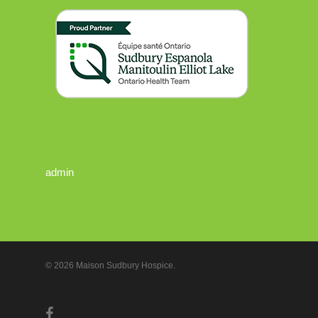
admin
© 2026 Maison Sudbury Hospice.
facebook