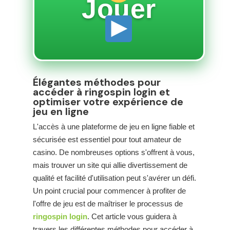
Jouer
Élégantes méthodes pour
accéder à ringospin login et
optimiser votre expérience de
jeu en ligne
L'accès à une plateforme de jeu en ligne fiable et
sécurisée est essentiel pour tout amateur de
casino. De nombreuses options s'offrent à vous,
mais trouver un site qui allie divertissement de
qualité et facilité d'utilisation peut s'avérer un défi.
Un point crucial pour commencer à profiter de
l'offre de jeu est de maîtriser le processus de
ringospin login
. Cet article vous guidera à
travers les différentes méthodes pour accéder à