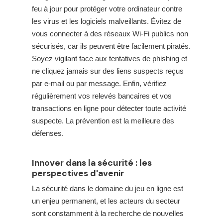
feu à jour pour protéger votre ordinateur contre
les virus et les logiciels malveillants. Évitez de
vous connecter à des réseaux Wi-Fi publics non
sécurisés, car ils peuvent être facilement piratés.
Soyez vigilant face aux tentatives de phishing et
ne cliquez jamais sur des liens suspects reçus
par e-mail ou par message. Enfin, vérifiez
régulièrement vos relevés bancaires et vos
transactions en ligne pour détecter toute activité
suspecte. La prévention est la meilleure des
défenses.
Innover dans la sécurité : les
perspectives d'avenir
La sécurité dans le domaine du jeu en ligne est
un enjeu permanent, et les acteurs du secteur
sont constamment à la recherche de nouvelles