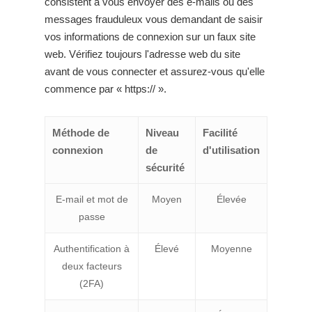
consistent à vous envoyer des e-mails ou des
messages frauduleux vous demandant de saisir
vos informations de connexion sur un faux site
web. Vérifiez toujours l'adresse web du site
avant de vous connecter et assurez-vous qu'elle
commence par « https:// ».
Méthode de
Niveau
Facilité
connexion
de
d'utilisation
sécurité
E-mail et mot de
Moyen
Élevée
passe
Authentification à
Élevé
Moyenne
deux facteurs
(2FA)