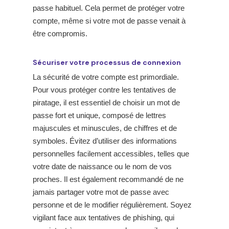
passe habituel. Cela permet de protéger votre
compte, même si votre mot de passe venait à
être compromis.
Sécuriser votre processus de connexion
La sécurité de votre compte est primordiale.
Pour vous protéger contre les tentatives de
piratage, il est essentiel de choisir un mot de
passe fort et unique, composé de lettres
majuscules et minuscules, de chiffres et de
symboles. Évitez d’utiliser des informations
personnelles facilement accessibles, telles que
votre date de naissance ou le nom de vos
proches. Il est également recommandé de ne
jamais partager votre mot de passe avec
personne et de le modifier régulièrement. Soyez
vigilant face aux tentatives de phishing, qui