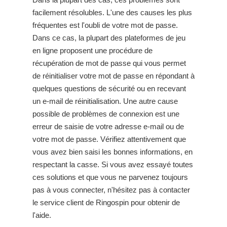
facilement résolubles. L'une des causes les plus
fréquentes est l'oubli de votre mot de passe.
Dans ce cas, la plupart des plateformes de jeu
en ligne proposent une procédure de
récupération de mot de passe qui vous permet
de réinitialiser votre mot de passe en répondant à
quelques questions de sécurité ou en recevant
un e-mail de réinitialisation. Une autre cause
possible de problèmes de connexion est une
erreur de saisie de votre adresse e-mail ou de
votre mot de passe. Vérifiez attentivement que
vous avez bien saisi les bonnes informations, en
respectant la casse. Si vous avez essayé toutes
ces solutions et que vous ne parvenez toujours
pas à vous connecter, n'hésitez pas à contacter
le service client de Ringospin pour obtenir de
l'aide.