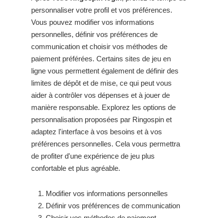
personnaliser votre profil et vos préférences.
Vous pouvez modifier vos informations
personnelles, définir vos préférences de
communication et choisir vos méthodes de
paiement préférées. Certains sites de jeu en
ligne vous permettent également de définir des
limites de dépôt et de mise, ce qui peut vous
aider à contrôler vos dépenses et à jouer de
manière responsable. Explorez les options de
personnalisation proposées par Ringospin et
adaptez l'interface à vos besoins et à vos
préférences personnelles. Cela vous permettra
de profiter d'une expérience de jeu plus
confortable et plus agréable.
Modifier vos informations personnelles
Définir vos préférences de communication
Choisir vos méthodes de paiement