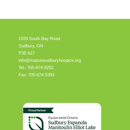
1028 South Bay Road
Sudbury, ON
P3E 6J7
info@maisonsudburyhospice.org
Tel.: 705-674-9252
Fax: 705-674-5393