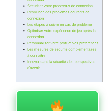
Sécuriser votre processus de connexion
Résolution des problèmes courants de
connexion
Les étapes à suivre en cas de problème
Optimiser votre expérience de jeu après la
connexion
Personnaliser votre profil et vos préférences
Les mesures de sécurité complémentaires
à connaître
Innover dans la sécurité : les perspectives
d'avenir