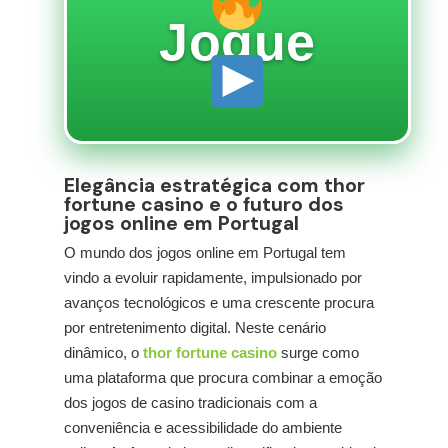
Jogue
Elegância estratégica com thor
fortune casino e o futuro dos
jogos online em Portugal
O mundo dos jogos online em Portugal tem
vindo a evoluir rapidamente, impulsionado por
avanços tecnológicos e uma crescente procura
por entretenimento digital. Neste cenário
dinâmico, o
thor fortune casino
surge como
uma plataforma que procura combinar a emoção
dos jogos de casino tradicionais com a
conveniência e acessibilidade do ambiente