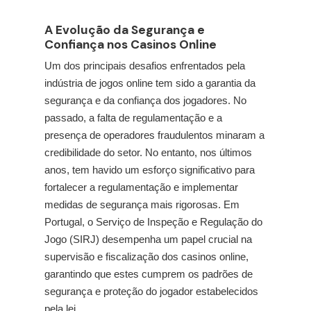
A Evolução da Segurança e
Confiança nos Casinos Online
Um dos principais desafios enfrentados pela
indústria de jogos online tem sido a garantia da
segurança e da confiança dos jogadores. No
passado, a falta de regulamentação e a
presença de operadores fraudulentos minaram a
credibilidade do setor. No entanto, nos últimos
anos, tem havido um esforço significativo para
fortalecer a regulamentação e implementar
medidas de segurança mais rigorosas. Em
Portugal, o Serviço de Inspeção e Regulação do
Jogo (SIRJ) desempenha um papel crucial na
supervisão e fiscalização dos casinos online,
garantindo que estes cumprem os padrões de
segurança e proteção do jogador estabelecidos
pela lei.