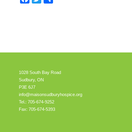
1028 South Bay Road
Sudbury, ON
P3E 6J7
info@maisonsudburyhospice.org
Tel.: 705-674-9252
Fax: 705-674-5393