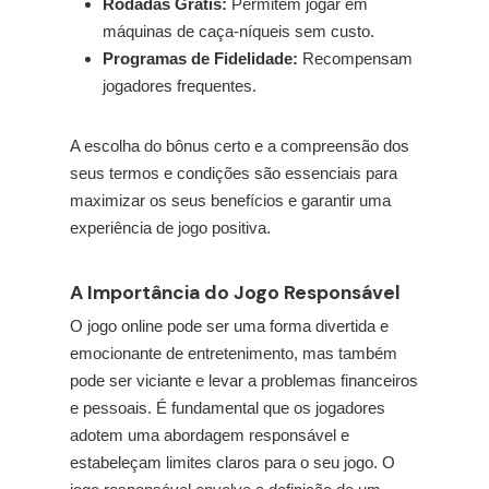
Rodadas Grátis:
Permitem jogar em
máquinas de caça-níqueis sem custo.
Programas de Fidelidade:
Recompensam
jogadores frequentes.
A escolha do bônus certo e a compreensão dos
seus termos e condições são essenciais para
maximizar os seus benefícios e garantir uma
experiência de jogo positiva.
A Importância do Jogo Responsável
O jogo online pode ser uma forma divertida e
emocionante de entretenimento, mas também
pode ser viciante e levar a problemas financeiros
e pessoais. É fundamental que os jogadores
adotem uma abordagem responsável e
estabeleçam limites claros para o seu jogo. O