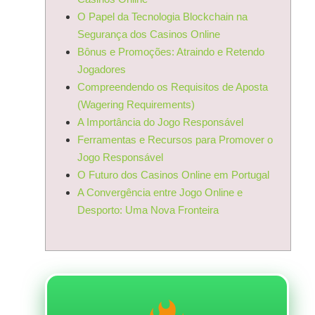
O Papel da Tecnologia Blockchain na
Segurança dos Casinos Online
Bônus e Promoções: Atraindo e Retendo
Jogadores
Compreendendo os Requisitos de Aposta
(Wagering Requirements)
A Importância do Jogo Responsável
Ferramentas e Recursos para Promover o
Jogo Responsável
O Futuro dos Casinos Online em Portugal
A Convergência entre Jogo Online e
Desporto: Uma Nova Fronteira