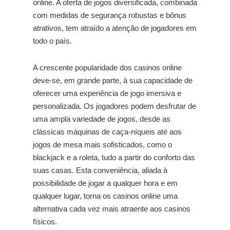
online. A oferta de jogos diversificada, combinada
com medidas de segurança robustas e bônus
atrativos, tem atraído a atenção de jogadores em
todo o país.
A crescente popularidade dos casinos online
deve-se, em grande parte, à sua capacidade de
oferecer uma experiência de jogo imersiva e
personalizada. Os jogadores podem desfrutar de
uma ampla variedade de jogos, desde as
clássicas máquinas de caça-níqueis até aos
jogos de mesa mais sofisticados, como o
blackjack e a roleta, tudo a partir do conforto das
suas casas. Esta conveniência, aliada à
possibilidade de jogar a qualquer hora e em
qualquer lugar, torna os casinos online uma
alternativa cada vez mais atraente aos casinos
físicos.