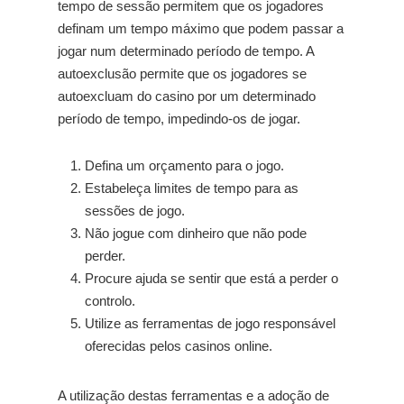
tempo de sessão permitem que os jogadores
definam um tempo máximo que podem passar a
jogar num determinado período de tempo. A
autoexclusão permite que os jogadores se
autoexcluam do casino por um determinado
período de tempo, impedindo-os de jogar.
Defina um orçamento para o jogo.
Estabeleça limites de tempo para as
sessões de jogo.
Não jogue com dinheiro que não pode
perder.
Procure ajuda se sentir que está a perder o
controlo.
Utilize as ferramentas de jogo responsável
oferecidas pelos casinos online.
A utilização destas ferramentas e a adoção de