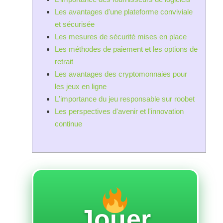
Les avantages d'une plateforme conviviale
et sécurisée
Les mesures de sécurité mises en place
Les méthodes de paiement et les options de
retrait
Les avantages des cryptomonnaies pour
les jeux en ligne
L'importance du jeu responsable sur roobet
Les perspectives d'avenir et l'innovation
continue
Jouer