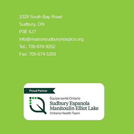
1028 South Bay Road
Sudbury, ON
P3E 6J7
info@maisonsudburyhospice.org
Tel.: 705-674-9252
Fax: 705-674-5393