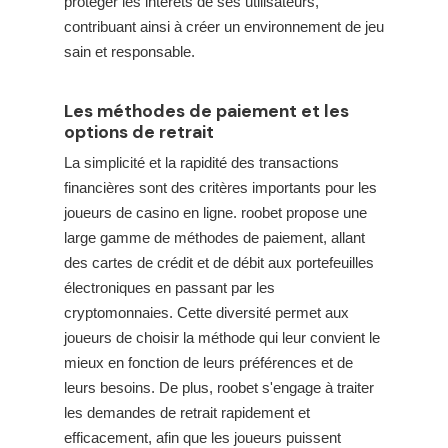
protéger les intérêts de ses utilisateurs,
contribuant ainsi à créer un environnement de jeu
sain et responsable.
Les méthodes de paiement et les
options de retrait
La simplicité et la rapidité des transactions
financières sont des critères importants pour les
joueurs de casino en ligne. roobet propose une
large gamme de méthodes de paiement, allant
des cartes de crédit et de débit aux portefeuilles
électroniques en passant par les
cryptomonnaies. Cette diversité permet aux
joueurs de choisir la méthode qui leur convient le
mieux en fonction de leurs préférences et de
leurs besoins. De plus, roobet s'engage à traiter
les demandes de retrait rapidement et
efficacement, afin que les joueurs puissent