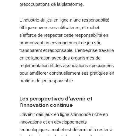
préoccupations de la plateforme.
L’industrie du jeu en ligne a une responsabilité
éthique envers ses utilisateurs, et roobet
s'efforce de respecter cette responsabilité en
promouvant un environnement de jeu sûr,
transparent et responsable. L’entreprise travaille
en collaboration avec des organismes de
réglementation et des associations spécialisées
pour améliorer continuellement ses pratiques en
matière de jeu responsable.
Les perspectives d'avenir et
l'innovation continue
L'avenir des jeux en ligne s'annonce riche en
innovations et en développements
technologiques. roobet est déterminé à rester à