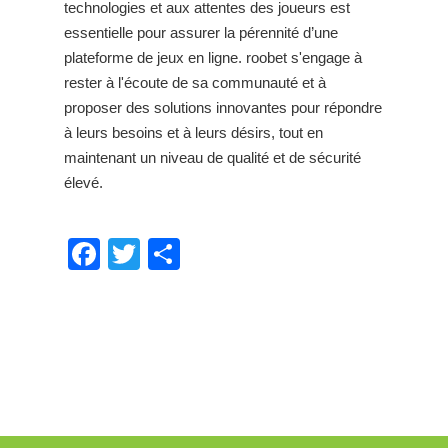
technologies et aux attentes des joueurs est
essentielle pour assurer la pérennité d’une
plateforme de jeux en ligne. roobet s'engage à
rester à l'écoute de sa communauté et à
proposer des solutions innovantes pour répondre
à leurs besoins et à leurs désirs, tout en
maintenant un niveau de qualité et de sécurité
élevé.
Facebook
Twitter
Share