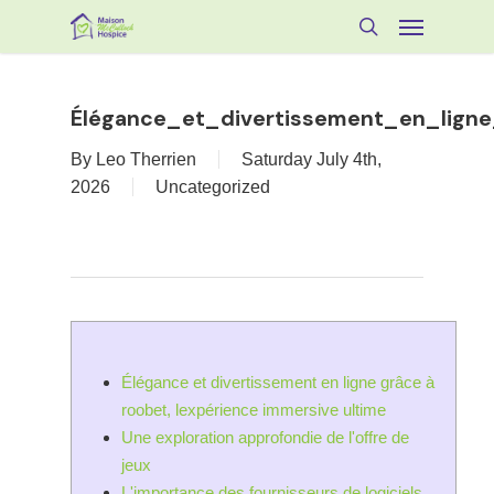
Skip
Menu
to
search
main
content
Élégance_et_divertissement_en_lign
By
Leo Therrien
Saturday July 4th,
2026
Uncategorized
Élégance et divertissement en ligne grâce à
roobet, lexpérience immersive ultime
Une exploration approfondie de l'offre de
jeux
L'importance des fournisseurs de logiciels