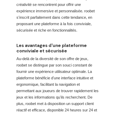
créativité se rencontrent pour offrir une
expérience immersive et personnalisée. roobet
s'inscrit parfaitement dans cette tendance, en
proposant une plateforme à la fois conviviale,
sécurisée et riche en fonctionnalités.
Les avantages d'une plateforme
conviviale et sécurisée
Au-delà de la diversité de son offre de jeux,
roobet se distingue par son souci constant de
fournir une expérience utilisateur optimale. La
plateforme bénéficie d'une interface intuitive et
ergonomique, facilitant la navigation et
permettant aux joueurs de trouver rapidement les
jeux et les informations qu'ils recherchent. De
plus, roobet met à disposition un support client
réactif et efficace, disponible 24 heures sur 24 et