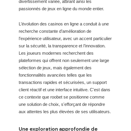
divertissement variée, attirant ainsi les
passionnés de jeux en ligne du monde entier.
L’évolution des casinos en ligne a conduit à une
recherche constante d’amélioration de
l’expérience utilisateur, avec un accent particulier
sur la sécurité, la transparence et l’innovation.
Les joueurs modernes recherchent des
plateformes qui offrent non seulement une large
sélection de jeux, mais également des
fonctionnalités avancées telles que les
transactions rapides et sécurisées, un support
client réactif et une interface intuitive. C'est dans
ce contexte que roobet se positionne comme
une solution de choix, s'efforçant de répondre
aux attentes les plus élevées de ses utilisateurs.
Une exploration approfondie de