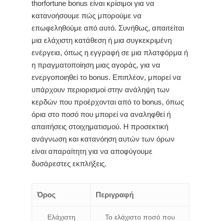
thorfortune bonus είναι κρίσιμοι για να
κατανοήσουμε πώς μπορούμε να
επωφεληθούμε από αυτό. Συνήθως, απαιτείται
μια ελάχιστη κατάθεση ή μια συγκεκριμένη
ενέργεια, όπως η εγγραφή σε μια πλατφόρμα ή
η πραγματοποίηση μιας αγοράς, για να
ενεργοποιηθεί το bonus. Επιπλέον, μπορεί να
υπάρχουν περιορισμοί στην ανάληψη των
κερδών που προέρχονται από το bonus, όπως
όρια στο ποσό που μπορεί να αναληφθεί ή
απαιτήσεις στοιχηματισμού. Η προσεκτική
ανάγνωση και κατανόηση αυτών των όρων
είναι απαραίτητη για να αποφύγουμε
δυσάρεστες εκπλήξεις.
Όρος
Περιγραφή
Ελάχιστη
Το ελάχιστο ποσό που