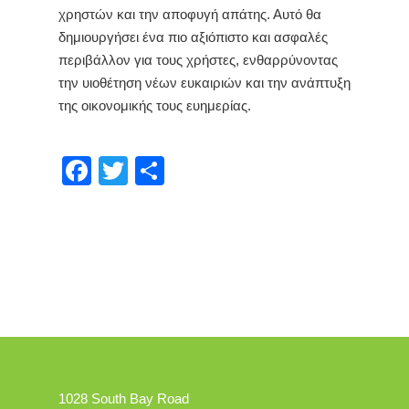
χρηστών και την αποφυγή απάτης. Αυτό θα
δημιουργήσει ένα πιο αξιόπιστο και ασφαλές
περιβάλλον για τους χρήστες, ενθαρρύνοντας
την υιοθέτηση νέων ευκαιριών και την ανάπτυξη
της οικονομικής τους ευημερίας.
Facebook
Twitter
Share
1028 South Bay Road