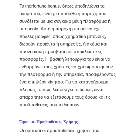
Το thorfortune bonus, όπως υποδηλώνει το
όνομά του, είναι μια πρόσθετη παροχή που
συνδέεται με μια συγκεκριμένη πλατφόρμα ή
υπηρεσία. Αυτή η παροχή μπορεί να έχει
πολλές μορφές, όπως χρηματικό μπόνους,
δωρεάν προϊόντα ή υπηρεσίες, ή ακόμα και
προνομιακή πρόσβαση σε αποκλειστικές
προσφορές. Η βασική λειτουργία του είναι να
ενθαρρύνει τους χρήστες να χρησιμοποιήσουν
την πλατφόρμα ή την υπηρεσία, προσφέροντας
ένα επιπλέον κίνητρο. Για να κατανοήσουμε
πλήρως το πώς λειτουργεί το bonus, είναι
απαραίτητο να εξετάσουμε τους όρους και τις
προϋποθέσεις που το διέπουν.
Όροι και Προϋποθέσεις Χρήσης
Οι όροι και οι προϋποθέσεις χρήσης του