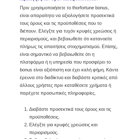
Πριν χρησιμοποιήσετε το thorfortune bonus,
είναι απαραίτητο να αξιολογήσετε προσεκτικά
τους όρους και τις προϋποθέσεις που το
διέπουν. Ελέγξτε για τυχόν κρυφές χρεώσεις ή
περιορισμούς, και βεβαιωθείτε ότι κατανοείτε
πλήρως τις απαιτήσεις στοιχηματισμού. Επίσης,
είναι σημαντικό να βεβαιωθείτε ότι η
πλατφόρμα ή η υπηρεσία που προσφέρει το
bonus είναι αξιόπιστη και έχει καλή φήμη. Κάντε
έρευνα στο διαδίκτυο και διαβάστε κριτικές από
άλλους χρήστες πριν καταθέσετε χρήματα ή
παρέχετε προσωπικές πληροφορίες.
Διαβάστε προσεκτικά τους όρους και τις
προϋποθέσεις.
Ελέγξτε για κρυφές χρεώσεις και
περιορισμούς.