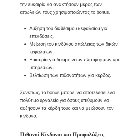
την ευκαιρία να ανακτήσουν μέρος των
απωλειών τους χρησιμοποιώντας το bonus.
Αύξηση του διαθέσιμου κεφαλαίου για
επενδύσεις.
Μείωση του κινδύνου απώλειας των δικών
κεφαλαίων.
Ευκαιρία για δοκιμή νέων πλατφορμών και
υπηρεσιών.
Βελτίωση των πιθανοτήτων για κέρδος.
Συνεπώς, το bonus μπορεί να αποτελέσει ένα
πολύτιμο εργαλείο για όσους επιθυμούν να
αυξήσουν τα κέρδη τους και να μειώσουν τον
κίνδυνο.
Πιθανοί Κίνδυνοι και Προφυλάξεις