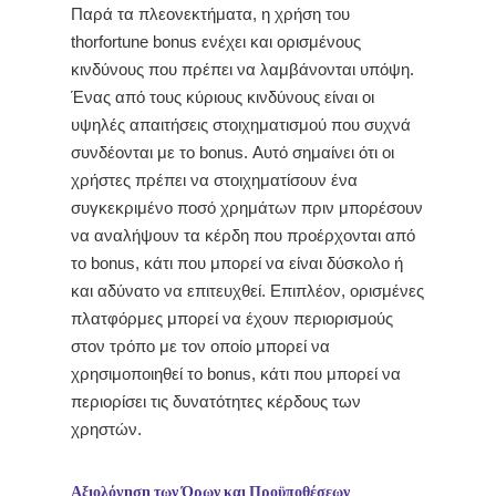
Παρά τα πλεονεκτήματα, η χρήση του
thorfortune bonus ενέχει και ορισμένους
κινδύνους που πρέπει να λαμβάνονται υπόψη.
Ένας από τους κύριους κινδύνους είναι οι
υψηλές απαιτήσεις στοιχηματισμού που συχνά
συνδέονται με το bonus. Αυτό σημαίνει ότι οι
χρήστες πρέπει να στοιχηματίσουν ένα
συγκεκριμένο ποσό χρημάτων πριν μπορέσουν
να αναλήψουν τα κέρδη που προέρχονται από
το bonus, κάτι που μπορεί να είναι δύσκολο ή
και αδύνατο να επιτευχθεί. Επιπλέον, ορισμένες
πλατφόρμες μπορεί να έχουν περιορισμούς
στον τρόπο με τον οποίο μπορεί να
χρησιμοποιηθεί το bonus, κάτι που μπορεί να
περιορίσει τις δυνατότητες κέρδους των
χρηστών.
Αξιολόγηση των Όρων και Προϋποθέσεων