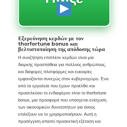
Εξερεύνηση κερδών με τον
thorfortune bonus και
βελτιστοποίηση της απόδοσης τώρα
Η αναζήτηση επιπλέον κερδών είναι μια
διαρκής προσπάθεια για πολλούς ανθρώπους,
και διάφορες πλατφόρμες και ευκαιρίες
εμφανίζονται συνεχώς στον κυβερνοχώρο. Ένα
από τα εργαλεία που έχουν προέλθει και
προσελκύσει το ενδιαφέρον είναι το thorfortune
bonus, μια προσφορά που υπόσχεται ενίσχυση
των οικονομικών δυνατοτήτων για όσους
επιλέξουν να το χρησιμοποιήσουν. Αυτή η
προσέγγιση απαιτεί προσεκτική εξέταση και