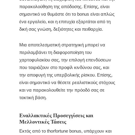
παρακολούθηση της απόδοσης. Επίσης, είναι
σημαντικό να θυμάστε ότι το bonus είναι απλώς
ένα εργαλείο, και η επιτυχία εξαρτάται από τη
δική σας γνώση, δεξιότητες και πειθαρχία.
Μια αποτελεσματική στρατηγική μπορεί να
περιλαμβάνει τη διαφοροποίηση του
χαρτοφυλακίου σας, την επιλογή επενδύσεων
που ταιριάζουν στο προφίλ κινδύνου σας, και
την αποφυγή της υπερβολικής ρίσκου. Επίσης,
είναι σημαντικό να θέσετε ρεαλιστικούς στόχους
και να παρακολουθείτε την πρόοδό σας σε
τακτική βάση.
Εναλλακτικές Προσεγγίσεις και
Μελλοντικές Τάσεις
Εκτός από το thorfortune bonus, υπάρχουν και