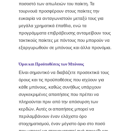
ποσοστό των απωλειών του παίκτη. Τα
τουρνουά προσφέρουν στους παίκτες την
ευκαιρία να ανταγωνιστούν μεταξύ τους για
μεγάλα χρηματικά έπαθλα, ενώ τα
προγράμματα επιβράβευσης ανταμείβουν τους
τακτικούς παίκτες με πόντους που μπορούν να
εξαργυρωθούν σε μπόνους και άλλα προνόμια.
Όροι και Προϋποθέσεις των Μπόνους
Είναι σημαντικό να διαβάζετε προσεκτικά τους
όρους και τις προϋποθέσεις που ισχύουν για
κάθε μπόνους, καθώς συνήθως υπάρχουν
συγκεκριμένες απαιτήσεις που πρέπει να
πληρούνται πριν από την απόσυρση των
κερδών. Αυτές οι απαιτήσεις μπορεί να
περιλαμβάνουν έναν ελάχιστο όρο
στοιχηματισμού, έναν μέγιστο όριο στο ποσό
που μπορεί να στοιχηματιστεί ανά παιχνίδι και