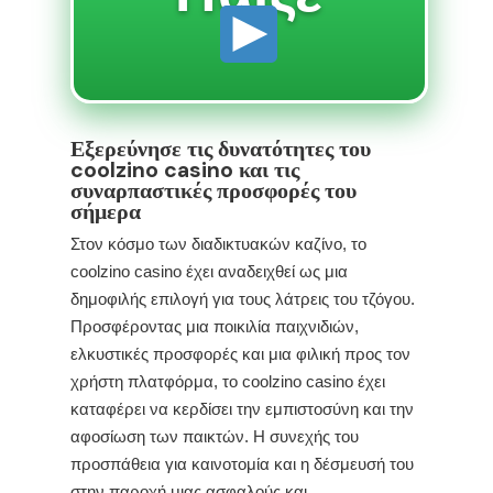
Εξερεύνησε τις δυνατότητες του
coolzino casino και τις
συναρπαστικές προσφορές του
σήμερα
Στον κόσμο των διαδικτυακών καζίνο, το
coolzino casino έχει αναδειχθεί ως μια
δημοφιλής επιλογή για τους λάτρεις του τζόγου.
Προσφέροντας μια ποικιλία παιχνιδιών,
ελκυστικές προσφορές και μια φιλική προς τον
χρήστη πλατφόρμα, το coolzino casino έχει
καταφέρει να κερδίσει την εμπιστοσύνη και την
αφοσίωση των παικτών. Η συνεχής του
προσπάθεια για καινοτομία και η δέσμευσή του
στην παροχή μιας ασφαλούς και