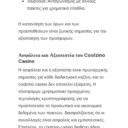
Τουρνουά: Ανταγωνισμός με άλλους
παίκτες για χρηματικά έπαθλα.
Η κατανόηση των όρων και των
προϋποθέσεων είναι ζωτικής σημασίας για την
αξιοποίηση των προσφορών.
Ασφάλεια και Αξιοπιστία του Coolzino
Casino
Η ασφάλεια και η αξιοπιστία είναι πρωταρχικής
σημασίας για κάθε διαδικτυακό καζίνο, και το
coolzino casino δεν αποτελεί εξαίρεση. Η
πλατφόρμα χρησιμοποιεί προηγμένες
τεχνολογίες κρυπτογράφησης για να
προστατεύσει τα προσωπικά και οικονομικά
δεδομένα των παικτών, διασφαλίζοντας ότι οι
συναλλαγές είναι ασφαλείς και εμπιστευτικές.
Επιπλέον, το coolzino casino διαθέτει άδεια