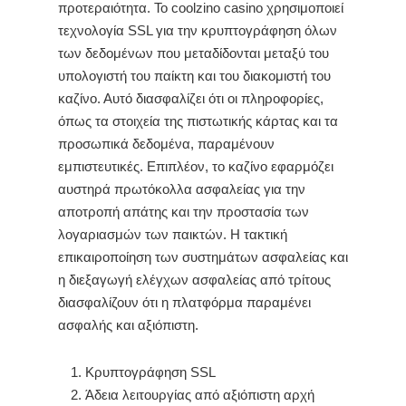
προτεραιότητα. Το coolzino casino χρησιμοποιεί
τεχνολογία SSL για την κρυπτογράφηση όλων
των δεδομένων που μεταδίδονται μεταξύ του
υπολογιστή του παίκτη και του διακομιστή του
καζίνο. Αυτό διασφαλίζει ότι οι πληροφορίες,
όπως τα στοιχεία της πιστωτικής κάρτας και τα
προσωπικά δεδομένα, παραμένουν
εμπιστευτικές. Επιπλέον, το καζίνο εφαρμόζει
αυστηρά πρωτόκολλα ασφαλείας για την
αποτροπή απάτης και την προστασία των
λογαριασμών των παικτών. Η τακτική
επικαιροποίηση των συστημάτων ασφαλείας και
η διεξαγωγή ελέγχων ασφαλείας από τρίτους
διασφαλίζουν ότι η πλατφόρμα παραμένει
ασφαλής και αξιόπιστη.
Κρυπτογράφηση SSL
Άδεια λειτουργίας από αξιόπιστη αρχή