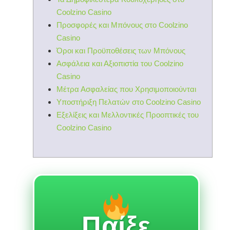
Coolzino Casino
Προσφορές και Μπόνους στο Coolzino
Casino
Όροι και Προϋποθέσεις των Μπόνους
Ασφάλεια και Αξιοπιστία του Coolzino
Casino
Μέτρα Ασφαλείας που Χρησιμοποιούνται
Υποστήριξη Πελατών στο Coolzino Casino
Εξελίξεις και Μελλοντικές Προοπτικές του
Coolzino Casino
Παίξε