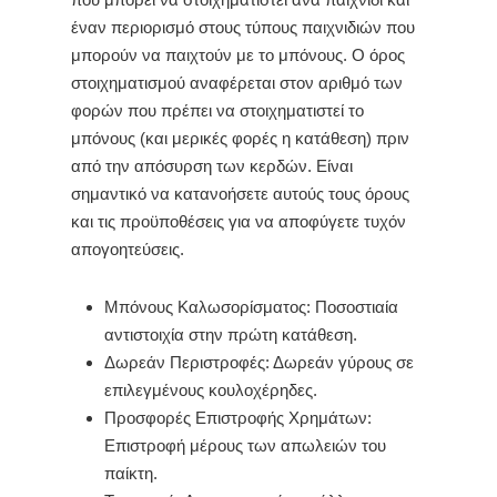
έναν περιορισμό στους τύπους παιχνιδιών που
μπορούν να παιχτούν με το μπόνους. Ο όρος
στοιχηματισμού αναφέρεται στον αριθμό των
φορών που πρέπει να στοιχηματιστεί το
μπόνους (και μερικές φορές η κατάθεση) πριν
από την απόσυρση των κερδών. Είναι
σημαντικό να κατανοήσετε αυτούς τους όρους
και τις προϋποθέσεις για να αποφύγετε τυχόν
απογοητεύσεις.
Μπόνους Καλωσορίσματος: Ποσοστιαία
αντιστοιχία στην πρώτη κατάθεση.
Δωρεάν Περιστροφές: Δωρεάν γύρους σε
επιλεγμένους κουλοχέρηδες.
Προσφορές Επιστροφής Χρημάτων:
Επιστροφή μέρους των απωλειών του
παίκτη.