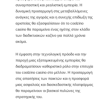
συναρπαστική και ρεαλιστική εμπειρία. Η
δυναμική προσαρμογή στις μεταβαλλόμενες
ανάγκες της αγοράς και η συνεχής επιδίωξη της
αριστείας θα εξασφαλίσουν ότι το coolzino
casino θα παραμείνει ένας ηγέτης στον κλάδο
των διαδικτυακών καζίνο για πολλά χρόνια
ακόμα.
Η έμφαση στην τεχνολογική πρόοδο και την
παροχή μιας εξατομικευμένης εμπειρίας θα
διαδραματίσουν καθοριστικό ρόλο στην επιτυχία
του coolzino casino στο μέλλον. Η προσαρμογή
στις απαιτήσεις των παικτών και η προσφορά
μιας ασφαλούς και διασκεδαστικής πλατφόρμας
θα παραμείνουν οι βασικοί πυλώνες της
στρατηγικής του.