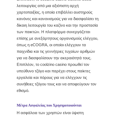
λειτουργίας από μια αξιόπιστη αρχή
χαρτοπαιξίας, η οποία επιβάλλει αυστηρούς
κανόνες και κανονισμούς για να διασφαλίσει τη
δίκαιη λειτουργία του καζίνο και την προστασία
των παικτών. Η πλατφόρμα συνεργάζεται
επίσης με ανεξάρτητους οργανισμούς ελέγχου,
όπως η eCOGRA, οι οποίοι ελέγχουν τα
παιχνίδια και τις γεννήτριες τυχαίων αριθμών
για να διασφαλίσουν την ακεραιότητά τους.
Επιπλέον, το coolzino casino προωθεί τον
υπεύθυνο τζόγο και παρέχει στους παίκτες
εργαλεία και πόρους για να ελέγχουν τις
συνήθειες τζόγου τους και να αποφεύγουν τον
εθισμό.
Μέτρα Ασφαλείας που Χρησιμοποιούνται
Η ασφάλεια των χρηστών είναι ύψιστη