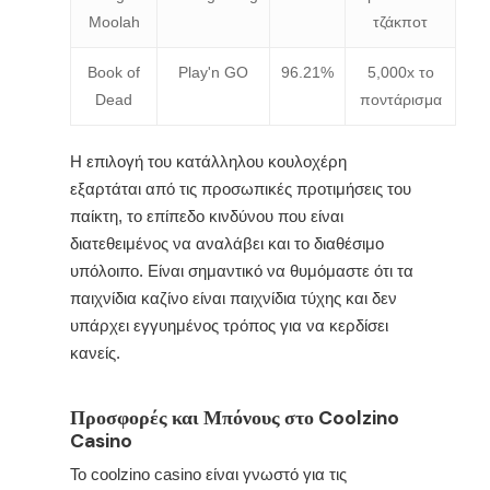
Moolah
τζάκποτ
Book of
Play'n GO
96.21%
5,000x το
Dead
ποντάρισμα
Η επιλογή του κατάλληλου κουλοχέρη
εξαρτάται από τις προσωπικές προτιμήσεις του
παίκτη, το επίπεδο κινδύνου που είναι
διατεθειμένος να αναλάβει και το διαθέσιμο
υπόλοιπο. Είναι σημαντικό να θυμόμαστε ότι τα
παιχνίδια καζίνο είναι παιχνίδια τύχης και δεν
υπάρχει εγγυημένος τρόπος για να κερδίσει
κανείς.
Προσφορές και Μπόνους στο Coolzino
Casino
Το coolzino casino είναι γνωστό για τις