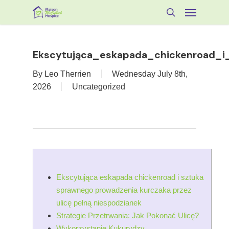
Skip
Menu
to
search
main
content
Ekscytująca_eskapada_chickenroad_i
By
Leo Therrien
Wednesday July 8th,
2026
Uncategorized
Ekscytująca eskapada chickenroad i sztuka
sprawnego prowadzenia kurczaka przez
ulicę pełną niespodzianek
Strategie Przetrwania: Jak Pokonać Ulicę?
Wykorzystanie Kukurydzy