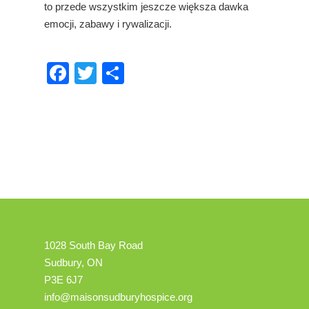
to przede wszystkim jeszcze większa dawka
emocji, zabawy i rywalizacji.
Facebook
Twitter
Share
1028 South Bay Road
Sudbury, ON
P3E 6J7
info@maisonsudburyhospice.org