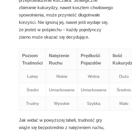
przeprowadzenie kurczaka. Strategiczne
zbieranie kukurydzy, nawet kosztem chwilowego
spowolnienia, może przynieść długotrwałe
korzyści. Nie ignoruj jej, nawet jeśli wydaje się,
że jesteś w pośpiechu – każdy pojedynczy
ziarno może okazać się decydujące.
Poziom
Natężenie
Prędkość
Ilość
Trudności
Ruchu
Pojazdów
Kukuryd
Łatwy
Niskie
Wolna
Dużo
Średni
Umiarkowane
Umiarkowana
Średnio
Trudny
Wysokie
Szybka
Mało
Jak widać w powyższej tabeli, trudność gry
wiąże się bezpośrednio z natężeniem ruchu,