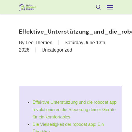
Skip
Menu
to
search
main
content
Effektive_Unterstützung_und_die_rob
By
Leo Therrien
Saturday June 13th,
2026
Uncategorized
Effektive Unterstützung und die robocat app
revolutionieren die Steuerung deiner Geräte
für ein komfortables
Die Vielseitigkeit der robocat app: Ein
Überblick