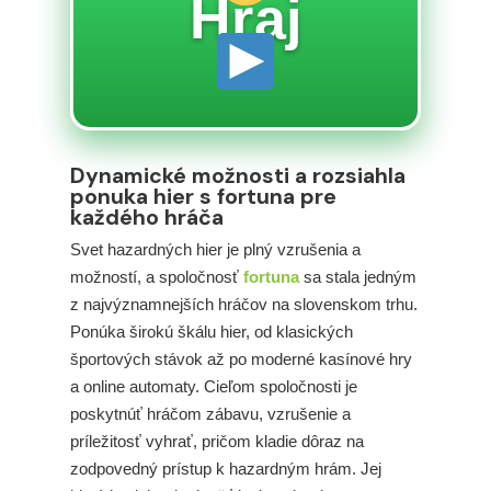
Hraj
Dynamické možnosti a rozsiahla
ponuka hier s fortuna pre
každého hráča
Svet hazardných hier je plný vzrušenia a
možností, a spoločnosť
fortuna
sa stala jedným
z najvýznamnejších hráčov na slovenskom trhu.
Ponúka širokú škálu hier, od klasických
športových stávok až po moderné kasínové hry
a online automaty. Cieľom spoločnosti je
poskytnúť hráčom zábavu, vzrušenie a
príležitosť vyhrať, pričom kladie dôraz na
zodpovedný prístup k hazardným hrám. Jej