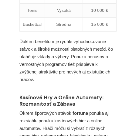
Tenis
Vysoká
10 000 €
Basketbal
Stredná
15 000 €
Ďalším benefitom je rýchle vyhodnocovanie
stávok a široké možnosti platobných metód, čo
uľahčuje vklady a výbery. Ponuka bonusov a
vernostných programov tiež prispieva k
zvýšenej atraktivite pre nových aj existujúcich
hráčov.
Kasínové Hry a Online Automaty:
Rozmanitosť a Zábava
Okrem športových stávok
fortuna
ponúka aj
rozsiahlu ponuku kasínových hier a online
automatov. Hráči môžu si vybrať z rôznych
typov hier, vrátane rulety, blackjacku, pokeru,