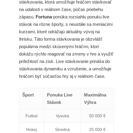
stávkovania, ktorá umožňuje hráčom stávkovať
na udalosti v reálnom čase, počas priebehu
zápasu.
Fortuna
ponúka rozsiahlu ponuku live
stávok na rôzne športy, s neustále sa meniacimi
kurzami, ktoré odrážajú aktuálny vývoj na
ihrisku. Táto forma stávkovania je obzvlášť
populárna medzi skúsenými hráčmi, ktorí
dokážu rýchlo reagovať na zmeny v hre a využiť
príležitosť na zisk. Live stávkovanie prináša do
stávkovania dynamiku a vzrušenie, a umožňuje
hráčom byť súčasťou hry aj v reálnom čase.
Šport
Ponuka Live
Maximálna
Stávok
Výhra
Futbal
Vysoká
50 000 €
Hokej
Stredná
25 000 €