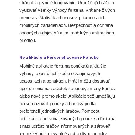
stránok a plynulé fungovanie. Umožňujú hráčom
využívať všetky výhody
fortuna
, vrátane živých
prenosov, štatistík a bonusov, priamo na ich
mobilných zariadeniach. Bezpečnosť a ochrana
osobných údajov sú aj pri mobilných aplikáciách
prioritou.
Notifikácie a Personalizované Ponuky
Mobilné aplikácie
fortuna
ponúkajú aj ďalšie
výhody, ako sú notifikácie o zaujímavých
udalostiach a ponukách. Hráči môžu dostávať
upozornenia na začiatok zápasov, zmeny kurzov
alebo nové promo akcie. Aplikácie tiež umožňujú
personalizovať ponuky a bonusy podľa
preferencií jednotlivých hráčov. Pomocou
notifikácií a personalizovaných ponúk sa
fortuna
snaží udržať hráčov informovaných a zároveň
im poskytnúť relevantné a atraktívne ponuky.