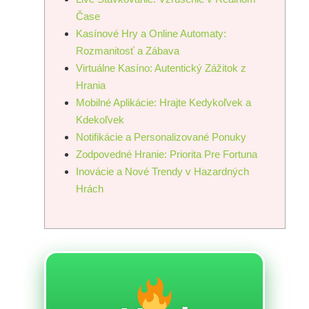
Čase
Kasínové Hry a Online Automaty:
Rozmanitosť a Zábava
Virtuálne Kasíno: Autentický Zážitok z
Hrania
Mobilné Aplikácie: Hrajte Kedykoľvek a
Kdekoľvek
Notifikácie a Personalizované Ponuky
Zodpovedné Hranie: Priorita Pre Fortuna
Inovácie a Nové Trendy v Hazardných
Hrách