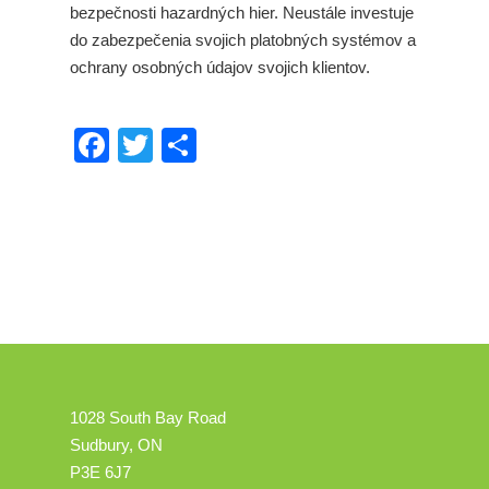
bezpečnosti hazardných hier. Neustále investuje
do zabezpečenia svojich platobných systémov a
ochrany osobných údajov svojich klientov.
Facebook
Twitter
Share
1028 South Bay Road
Sudbury, ON
P3E 6J7