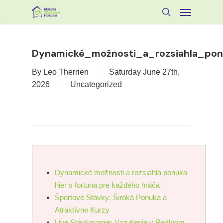
Skip
Menu
to
search
main
content
Dynamické_možnosti_a_rozsiahla_pon
By
Leo Therrien
Saturday June 27th,
2026
Uncategorized
Dynamické možnosti a rozsiahla ponuka
hier s fortuna pre každého hráča
Športové Stávky: Široká Ponuka a
Atraktívne Kurzy
Live Stávkovanie: Vzrušenie v Reálnom