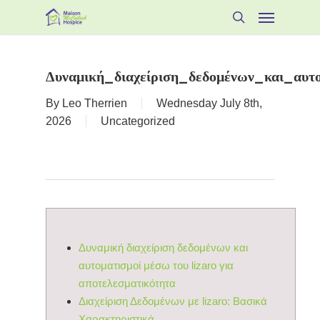
Skip
Menu
to
search
main
content
Δυναμική_διαχείριση_δεδομένων_και_αυτο
By
Leo Therrien
Wednesday July 8th,
2026
Uncategorized
Δυναμική διαχείριση δεδομένων και
αυτοματισμοί μέσω του lizaro για
αποτελεσματικότητα
Διαχείριση Δεδομένων με lizaro: Βασικά
Χαρακτηριστικά