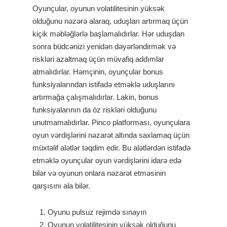
Oyunçular, oyunun volatilitesinin yüksək
olduğunu nəzərə alaraq, uduşları artırmaq üçün
kiçik məbləğlərlə başlamalıdırlar. Hər uduşdan
sonra büdcənizi yenidən dəyərləndirmək və
riskləri azaltmaq üçün müvafiq addımlar
atmalıdırlar. Həmçinin, oyunçular bonus
funksiyalarından istifadə etməklə uduşlarını
artırmağa çalışmalıdırlar. Lakin, bonus
funksiyalarının da öz riskləri olduğunu
unutmamalıdırlar. Pinco platforması, oyunçulara
oyun vərdişlərini nəzarət altında saxlamaq üçün
müxtəlif alətlər təqdim edir. Bu alətlərdən istifadə
etməklə oyunçular oyun vərdişlərini idarə edə
bilər və oyunun onlara nəzarət etməsinin
qarşısını ala bilər.
Oyunu pulsuz rejimdə sınayın
Oyunun volatilitesinin yüksək olduğunu