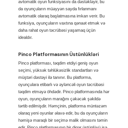
avtomatik oyun funksiyasını da dəstəkləyir, bu
da oyunçuların müəyyən sayda fırlanmanı
avtomatik olaraq başlatmasına imkan verir. Bu
funksiya, oyunçuların vaxtına qənaət etmək və
daha rahat oyun təcrübəsi yaşamaq üçün
idealdır.
Pinco Platformasının Üstünlükləri
Pinco platforması, təqdim etdiyi geniş oyun
seçimi, yüksək təhlükəsizlik standartları və
müştəri dəstəyi ilə tanınır. Bu platforma,
oyunçulara etibarlı və əyləncəli oyun təcrübəsi
təqdim etməyə öhdədir. Pinco platformasında hər
oyun, oyunçuların marağını çəkəcək şəkildə
tərtib edilmişdir. Həmçinin, platforma müntəzəm
olaraq yeni oyunlar əlavə edir, bu da oyunçuların
həmişə maraqlı bir seçimə malik olmasını təmin
edir. Pinco platformasının bir digər üstünlüyü isə