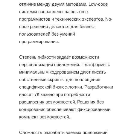
отличие между двумя методами. Low-code
системы направлены на опытных
программистов и технических экспертов. No-
code решения делаются для бизнес-
пользователей без умений
программирования.
Степень гибкости задаёт возможности
персонализации приложений. Платформы с
минимальным кодированием дают писать
собственные скрипты для воплощения
специфической бизнес-логики. Разработчики
вносят 7К казино при потребности
расширения возможностей. Решения без
кодирования обеспечивают фиксированный
комплект возможностей.
Сложность разрабатываемых приложений