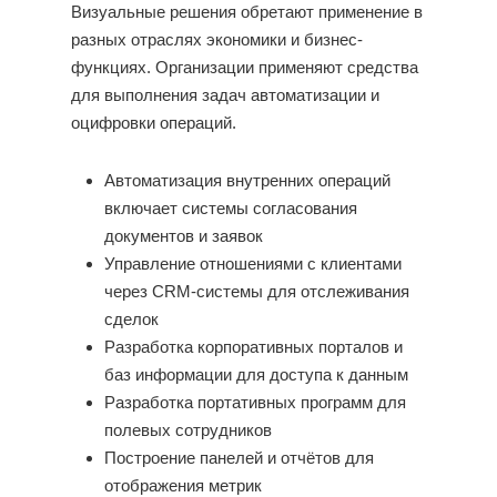
Визуальные решения обретают применение в
разных отраслях экономики и бизнес-
функциях. Организации применяют средства
для выполнения задач автоматизации и
оцифровки операций.
Автоматизация внутренних операций
включает системы согласования
документов и заявок
Управление отношениями с клиентами
через CRM-системы для отслеживания
сделок
Разработка корпоративных порталов и
баз информации для доступа к данным
Разработка портативных программ для
полевых сотрудников
Построение панелей и отчётов для
отображения метрик