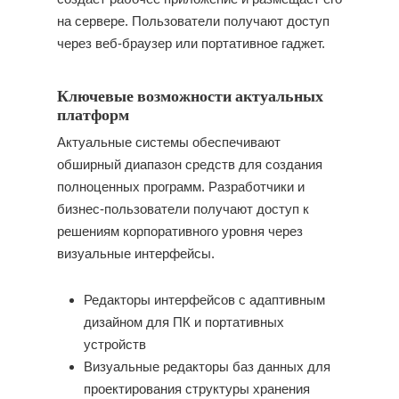
на сервере. Пользователи получают доступ
через веб-браузер или портативное гаджет.
Ключевые возможности актуальных
платформ
Актуальные системы обеспечивают
обширный диапазон средств для создания
полноценных программ. Разработчики и
бизнес-пользователи получают доступ к
решениям корпоративного уровня через
визуальные интерфейсы.
Редакторы интерфейсов с адаптивным
дизайном для ПК и портативных
устройств
Визуальные редакторы баз данных для
проектирования структуры хранения