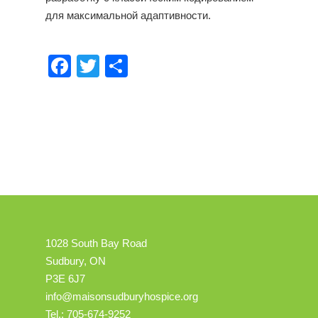
для максимальной адаптивности.
Facebook
Twitter
Share
1028 South Bay Road
Sudbury, ON
P3E 6J7
info@maisonsudburyhospice.org
Tel.: 705-674-9252