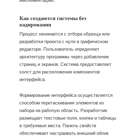
имплементацию.
Как создаются системы без
кодирования
Процесс начинается с отбора образца или
разработки проекта с нуля в графическом
редакторе. Пользователь определяет
архитектуру программы через добавление
страниц и экранов. Система предоставляет
холст для расположения компонентов
интерфейса.
Формирование интерфейса осуществляется
способом перетаскивания элементов из
набора на рабочую область. Разработчик
размещает текстовые поля, кнопки и таблицы
в требуемые места. Панель свойств
обеспечивает настраивать внешний облик