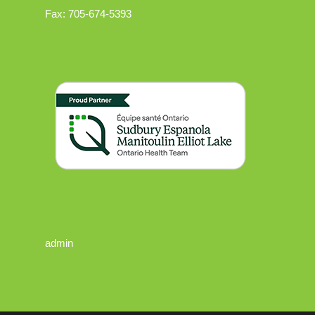
Fax: 705-674-5393
admin