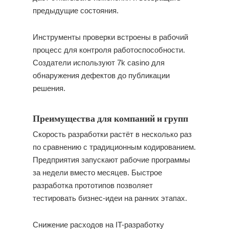
предыдущие состояния.
Инструменты проверки встроены в рабочий
процесс для контроля работоспособности.
Создатели используют 7k casino для
обнаружения дефектов до публикации
решения.
Преимущества для компаний и групп
Скорость разработки растёт в несколько раз
по сравнению с традиционным кодированием.
Предприятия запускают рабочие программы
за недели вместо месяцев. Быстрое
разработка прототипов позволяет
тестировать бизнес-идеи на ранних этапах.
Снижение расходов на IT-разработку