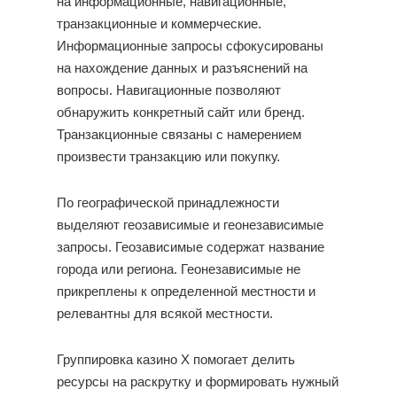
на информационные, навигационные,
транзакционные и коммерческие.
Информационные запросы сфокусированы
на нахождение данных и разъяснений на
вопросы. Навигационные позволяют
обнаружить конкретный сайт или бренд.
Транзакционные связаны с намерением
произвести транзакцию или покупку.
По географической принадлежности
выделяют геозависимые и геонезависимые
запросы. Геозависимые содержат название
города или региона. Геонезависимые не
прикреплены к определенной местности и
релевантны для всякой местности.
Группировка казино Х помогает делить
ресурсы на раскрутку и формировать нужный