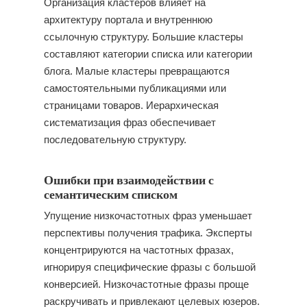
Организация кластеров влияет на
архитектуру портала и внутреннюю
ссылочную структуру. Большие кластеры
составляют категории списка или категории
блога. Малые кластеры превращаются
самостоятельными публикациями или
страницами товаров. Иерархическая
систематизация фраз обеспечивает
последовательную структуру.
Ошибки при взаимодействии с
семантическим списком
Упущение низкочастотных фраз уменьшает
перспективы получения трафика. Эксперты
концентрируются на частотных фразах,
игнорируя специфические фразы с большой
конверсией. Низкочастотные фразы проще
раскручивать и привлекают целевых юзеров.