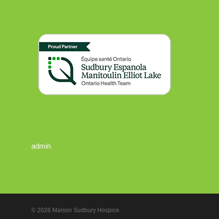
admin
© 2026 Maison Sudbury Hospice.