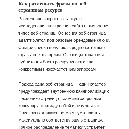
Как размещать фразы по веб-
страницам ресурса
Разделение запросов стартует с
исследования построения сайта и выявления
типов веб-страниц. Основная веб-страница
адаптируется под базовые брендовые ключи.
Секции списка получают среднечастотные
фразы по категориям. Страницы товаров и
публикации блога раскручиваются по
конкретным низкочастотным запросам.
Подход одна веб-страница — один кластер
предупреждает внутреннюю каннибализацию.
Несколько страниц с схожими запросами
конкурируют между собой в результатах.
Поисковых движков не могут установить
максимально соответствующую страницу.
Точное распределение тематики устраняет