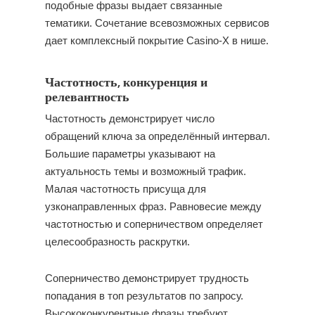
подобные фразы выдает связанные
тематики. Сочетание всевозможных сервисов
дает комплексный покрытие Casino-X в нише.
Частотность, конкуренция и
релевантность
Частотность демонстрирует число
обращений ключа за определённый интервал.
Большие параметры указывают на
актуальность темы и возможный трафик.
Малая частотность присуща для
узконаправленных фраз. Равновесие между
частотностью и соперничеством определяет
целесообразность раскрутки.
Соперничество демонстрирует трудность
попадания в топ результатов по запросу.
Высококонкурентные фразы требуют