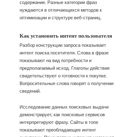
содержание. Разные категории фраз
нуждаются в отличающихся методов к
оптимизации и структуре веб-страниц.
Как установить интент пользователя
Разбор конструкции запроса показывает
интент поиска посетителя. Слова в фразе
показывают на вид потребности и
предполагаемый исход. Глаголы действия
свидетельствуют о готовности к покупке.
Вопросительные слова говорят о получении
сведений.
Исследование данных поисковых выдачи
демонстрирует, как поисковые сервисов
интерпретируют фразу. Сайты в топе
показывают преобладающее интент