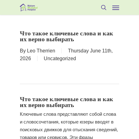
Skip
Menu
to
search
main
content
Что такое ключевые слова и как
их верно выбирать
By
Leo Therrien
Thursday June 11th,
2026
Uncategorized
Что такое ключевые слова и как
их верно выбирать
Ключевые слова представляют собой слова
и словосочетания, которые юзеры вводят в
поисковых движков для отыскания сведений,
товаров или сервисов. Эти фразы