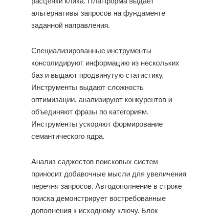
расценки клика. Платформа выдает
альтернативы запросов на фундаменте
заданной направления.
Специализированные инструменты
консолидируют информацию из нескольких
баз и выдают продвинутую статистику.
Инструменты выдают сложность
оптимизации, анализируют конкурентов и
объединяют фразы по категориям.
Инструменты ускоряют формирование
семантического ядра.
Анализ саджестов поисковых систем
приносит добавочные мысли для увеличения
перечня запросов. Автодополнение в строке
поиска демонстрирует востребованные
дополнения к исходному ключу. Блок