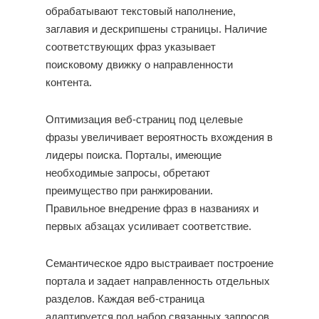
обрабатывают текстовый наполнение,
заглавия и дескрипшены страницы. Наличие
соответствующих фраз указывает
поисковому движку о направленности
контента.
Оптимизация веб-страниц под целевые
фразы увеличивает вероятность вхождения в
лидеры поиска. Порталы, имеющие
необходимые запросы, обретают
преимущество при ранжировании.
Правильное внедрение фраз в названиях и
первых абзацах усиливает соответствие.
Семантическое ядро выстраивает построение
портала и задает направленность отдельных
разделов. Каждая веб-страница
адаптируется под набор связанных запросов.